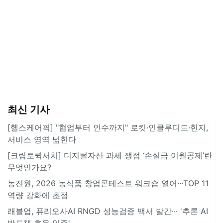
최신 기사
[헬스케어픽] "협업부터 인수까지" 로킷·인클루디드·힌지,
서비스 영역 넓힌다
[크립토퀵서치] 디지털자산 과세 쟁점 ‘손실금 이월공제’란
무엇인가요?
농진원, 2026 농식품 창업콘테스트 워크숍 열어···TOP 11
역량 강화에 초점
래블업, 퓨리오사AI RNGD 성능검증 백서 발간··· '추론 AI
반도체 효율 입증'