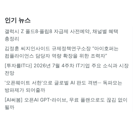
인기 뉴스
갤럭시 Z 폴드8·플립8 자급제 사전예약, 채널별 혜택
총정리
김정훈 씨지인사이드 규제정책연구소장 “아이호퍼는
컴플라이언스 담당자 역량 확장을 위한 조력자”
[투자를IT다] 2026년 7월 4주차 IT기업 주요 소식과 시장
전망
'오픈웨이트 서한'으로 글로벌 AI 판도 격변··· 독파모는
방파제가 되어줄까
[AI써봄] 오픈AI GPT-라이브, 무료 플랜으로도 끊김 없이
될까