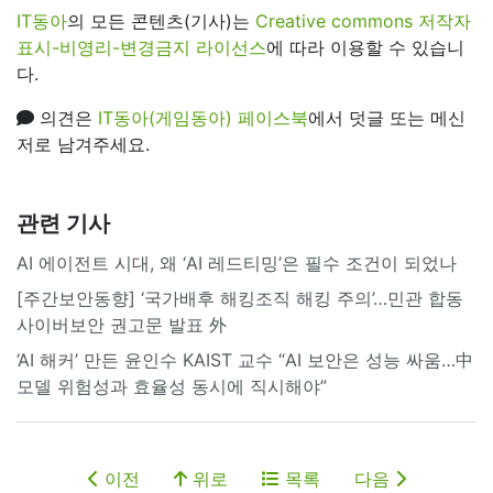
IT동아
의 모든 콘텐츠(기사)는
Creative commons 저작자
표시-비영리-변경금지 라이선스
에 따라 이용할 수 있습니
다.
의견은
IT동아(게임동아) 페이스북
에서 덧글 또는 메신
저로 남겨주세요.
관련 기사
AI 에이전트 시대, 왜 ‘AI 레드티밍’은 필수 조건이 되었나
[주간보안동향] ‘국가배후 해킹조직 해킹 주의’…민관 합동
사이버보안 권고문 발표 外
‘AI 해커’ 만든 윤인수 KAIST 교수 “AI 보안은 성능 싸움…中
모델 위험성과 효율성 동시에 직시해야”
이전
위로
목록
다음