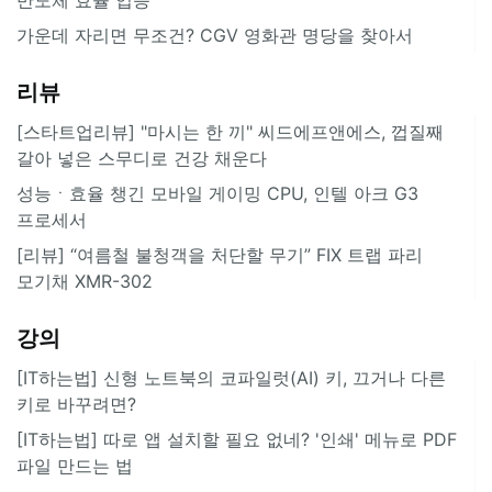
가운데 자리면 무조건? CGV 영화관 명당을 찾아서
리뷰
[스타트업리뷰] "마시는 한 끼" 씨드에프앤에스, 껍질째
갈아 넣은 스무디로 건강 채운다
성능ㆍ효율 챙긴 모바일 게이밍 CPU, 인텔 아크 G3
프로세서
[리뷰] “여름철 불청객을 처단할 무기” FIX 트랩 파리
모기채 XMR-302
강의
[IT하는법] 신형 노트북의 코파일럿(AI) 키, 끄거나 다른
키로 바꾸려면?
[IT하는법] 따로 앱 설치할 필요 없네? '인쇄' 메뉴로 PDF
파일 만드는 법