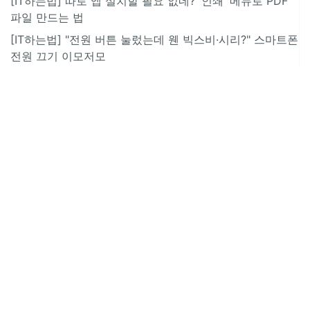
[IT하는법] 따로 앱 설치할 필요 없네? '인쇄' 메뉴로 PDF
파일 만드는 법
[IT하는법] "전원 버튼 눌렀는데 웬 빅스비·시리?" 스마트폰
전원 끄기 이모저모