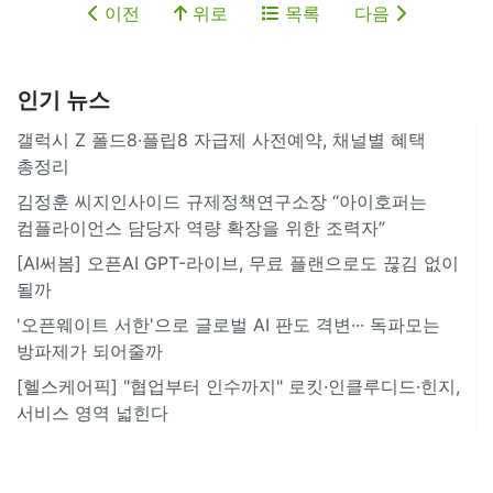
이전
위로
목록
다음
인기 뉴스
갤럭시 Z 폴드8·플립8 자급제 사전예약, 채널별 혜택
총정리
김정훈 씨지인사이드 규제정책연구소장 “아이호퍼는
컴플라이언스 담당자 역량 확장을 위한 조력자”
[AI써봄] 오픈AI GPT-라이브, 무료 플랜으로도 끊김 없이
될까
'오픈웨이트 서한'으로 글로벌 AI 판도 격변··· 독파모는
방파제가 되어줄까
[헬스케어픽] "협업부터 인수까지" 로킷·인클루디드·힌지,
서비스 영역 넓힌다