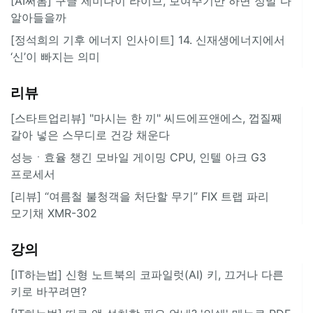
[AI써봄] 구글 제미나이 라이브, 보여주기만 하면 정말 다
알아들을까
[정석희의 기후 에너지 인사이트] 14. 신재생에너지에서
‘신’이 빠지는 의미
리뷰
[스타트업리뷰] "마시는 한 끼" 씨드에프앤에스, 껍질째
갈아 넣은 스무디로 건강 채운다
성능ㆍ효율 챙긴 모바일 게이밍 CPU, 인텔 아크 G3
프로세서
[리뷰] “여름철 불청객을 처단할 무기” FIX 트랩 파리
모기채 XMR-302
강의
[IT하는법] 신형 노트북의 코파일럿(AI) 키, 끄거나 다른
키로 바꾸려면?