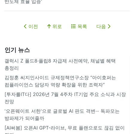
반도체 효율 입증'
이전
위로
목록
다음
인기 뉴스
갤럭시 Z 폴드8·플립8 자급제 사전예약, 채널별 혜택
총정리
김정훈 씨지인사이드 규제정책연구소장 “아이호퍼는
컴플라이언스 담당자 역량 확장을 위한 조력자”
[투자를IT다] 2026년 7월 4주차 IT기업 주요 소식과 시장
전망
'오픈웨이트 서한'으로 글로벌 AI 판도 격변··· 독파모는
방파제가 되어줄까
[AI써봄] 오픈AI GPT-라이브, 무료 플랜으로도 끊김 없이