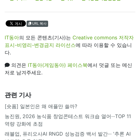
URL 복사
IT동아
의 모든 콘텐츠(기사)는
Creative commons 저작자
표시-비영리-변경금지 라이선스
에 따라 이용할 수 있습니
다.
의견은
IT동아(게임동아) 페이스북
에서 덧글 또는 메신
저로 남겨주세요.
관련 기사
[숏폼] 일본인은 왜 애플만 쓸까?
농진원, 2026 농식품 창업콘테스트 워크숍 열어···TOP 11
역량 강화에 초점
래블업, 퓨리오사AI RNGD 성능검증 백서 발간··· '추론 AI