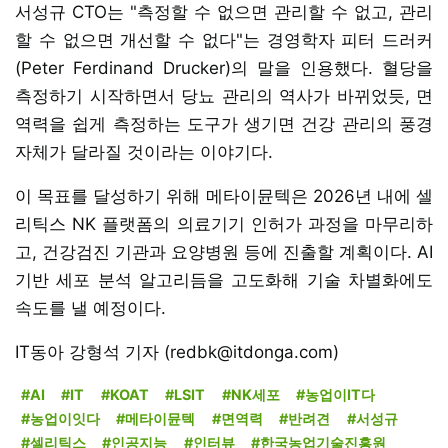
서성규 CTO는 "측정할 수 없으면 관리할 수 없고, 관리
할 수 없으면 개선할 수 없다"는 경영학자 피터 드러커
(Peter Ferdinand Drucker)의 말을 인용했다. 혈당을
측정하기 시작하면서 당뇨 관리의 역사가 바뀌었듯, 면
역력을 쉽게 측정하는 도구가 생기면 건강 관리의 풍경
자체가 달라질 것이라는 이야기다.
이 목표를 달성하기 위해 메타이뮨텍은 2026년 내에 셀
리틱스 NK 플랫폼의 의료기기 인허가 과정을 마무리하
고, 건강검진 기관과 요양병원 등에 진출할 계획이다. AI
기반 세포 분석 알고리듬을 고도화해 기술 차별화에도
속도를 낼 예정이다.
IT동아 강형석 기자 (redbk@itdonga.com)
#AI
#IT
#KOAT
#LSIT
#NK세포
#농업이IT다
#농업이잇다
#메타이뮨텍
#면역력
#반려견
#서성규
#셀리틱스
#인공지능
#인터뷰
#한국농업기술진흥원