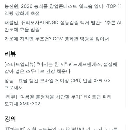
농진원, 2026 농식품 창업콘테스트 워크숍 열어···TOP 11
역량 강화에 초점
래블업, 퓨리오사AI RNGD 성능검증 백서 발간··· '추론 AI
반도체 효율 입증'
가운데 자리면 무조건? CGV 영화관 명당을 찾아서
리뷰
[스타트업리뷰] "마시는 한 끼" 씨드에프앤에스, 껍질째
갈아 넣은 스무디로 건강 채운다
성능ㆍ효율 챙긴 모바일 게이밍 CPU, 인텔 아크 G3
프로세서
[리뷰] “여름철 불청객을 처단할 무기” FIX 트랩 파리
모기채 XMR-302
강의
[IT하는법] 신형 노트북의 코파일럿(AI) 키, 끄거나 다른