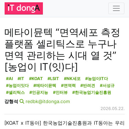
메타이뮨텍 “면역세포 측정
플랫폼 셀리틱스로 누구나
면역 관리하는 시대 열 것”
[농업이 IT(잇)다]
#AI
#IT
#KOAT
#LSIT
#NK세포
#농업이IT다
#농업이잇다
#메타이뮨텍
#면역력
#반려견
#서성규
#셀리틱스
#인공지능
#인터뷰
#한국농업기술진흥원
강형석
redbk@itdonga.com
2026.05.22.
[KOAT x IT동아] 한국농업기술진흥원과 IT동아는 우리