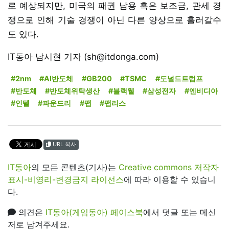
로 예상되지만, 미국의 패권 남용 혹은 보조금, 관세 경
쟁으로 인해 기술 경쟁이 아닌 다른 양상으로 흘러갈수
도 있다.
IT동아 남시현 기자 (sh@itdonga.com)
#2nm
#AI반도체
#GB200
#TSMC
#도널드트럼프
#반도체
#반도체위탁생산
#블랙웰
#삼성전자
#엔비디아
#인텔
#파운드리
#팹
#팹리스
URL 복사
IT동아
의 모든 콘텐츠(기사)는
Creative commons 저작자
표시-비영리-변경금지 라이선스
에 따라 이용할 수 있습니
다.
의견은
IT동아(게임동아) 페이스북
에서 덧글 또는 메신
저로 남겨주세요.