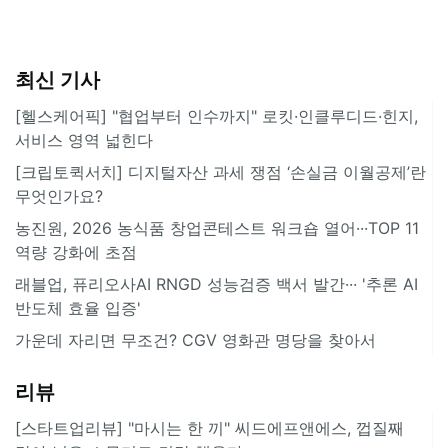
최신 기사
[헬스케어픽] "협업부터 인수까지" 로킷·인클루디드·힌지,
서비스 영역 넓힌다
[크립토퀵서치] 디지털자산 과세 쟁점 ‘손실금 이월공제’란
무엇인가요?
농진원, 2026 농식품 창업콘테스트 워크숍 열어···TOP 11
역량 강화에 초점
래블업, 퓨리오사AI RNGD 성능검증 백서 발간··· '추론 AI
반도체 효율 입증'
가운데 자리면 무조건? CGV 영화관 명당을 찾아서
리뷰
[스타트업리뷰] "마시는 한 끼" 씨드에프앤에스, 껍질째