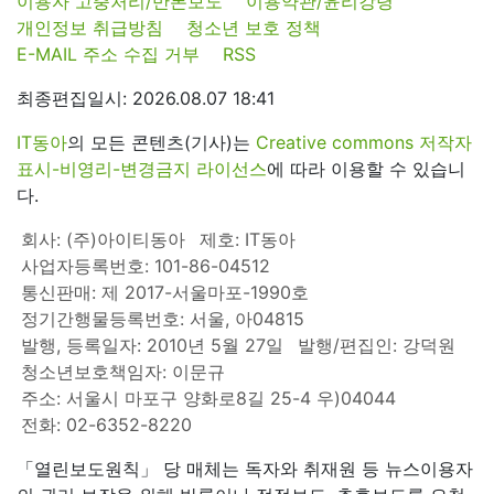
이용자 고충처리/반론보도
이용약관/윤리강령
개인정보 취급방침
청소년 보호 정책
E-MAIL 주소 수집 거부
RSS
최종편집일시: 2026.08.07 18:41
IT동아
의 모든 콘텐츠(기사)는
Creative commons 저작자
표시-비영리-변경금지 라이선스
에 따라 이용할 수 있습니
다.
회사: (주)아이티동아
제호: IT동아
사업자등록번호: 101-86-04512
통신판매: 제 2017-서울마포-1990호
정기간행물등록번호: 서울, 아04815
발행, 등록일자: 2010년 5월 27일
발행/편집인: 강덕원
청소년보호책임자: 이문규
주소: 서울시 마포구 양화로8길 25-4 우)04044
전화: 02-6352-8220
「열린보도원칙」 당 매체는 독자와 취재원 등 뉴스이용자