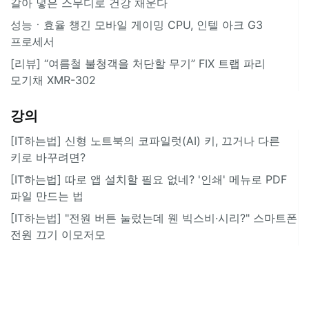
갈아 넣은 스무디로 건강 채운다
성능ㆍ효율 챙긴 모바일 게이밍 CPU, 인텔 아크 G3
프로세서
[리뷰] “여름철 불청객을 처단할 무기” FIX 트랩 파리
모기채 XMR-302
강의
[IT하는법] 신형 노트북의 코파일럿(AI) 키, 끄거나 다른
키로 바꾸려면?
[IT하는법] 따로 앱 설치할 필요 없네? '인쇄' 메뉴로 PDF
파일 만드는 법
[IT하는법] "전원 버튼 눌렀는데 웬 빅스비·시리?" 스마트폰
전원 끄기 이모저모