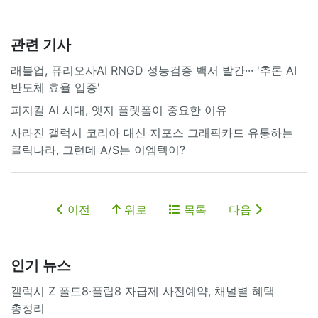
관련 기사
래블업, 퓨리오사AI RNGD 성능검증 백서 발간··· '추론 AI
반도체 효율 입증'
피지컬 AI 시대, 엣지 플랫폼이 중요한 이유
사라진 갤럭시 코리아 대신 지포스 그래픽카드 유통하는
클릭나라, 그런데 A/S는 이엠텍이?
이전
위로
목록
다음
인기 뉴스
갤럭시 Z 폴드8·플립8 자급제 사전예약, 채널별 혜택
총정리