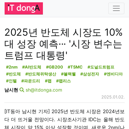
2025년 반도체 시장도 10%
대 성장 예측··· '시장 변수는
트럼프 대통령'
#2nm
#AI반도체
#GB200
#TSMC
#도널드트럼프
#반도체
#반도체위탁생산
#블랙웰
#삼성전자
#엔비디아
#인텔
#파운드리
#팹
#팹리스
남시현
sh@itdonga.com
2025.01.02.
[IT동아 남시현 기자] 2025년 반도체 시장은 2024년보
다 더 뜨거울 전망이다. 시장조사기관 IDC는 올해 반도
체 시장이 약 15% 이상 성장할 것이며, 새로운 2nm(나