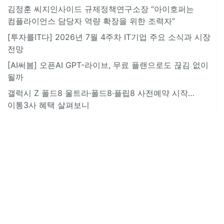
김정훈 씨지인사이드 규제정책연구소장 “아이호퍼는
컴플라이언스 담당자 역량 확장을 위한 조력자”
[투자를IT다] 2026년 7월 4주차 IT기업 주요 소식과 시장
전망
[AI써봄] 오픈AI GPT-라이브, 무료 플랜으로도 끊김 없이
될까
갤럭시 Z 폴드8 울트라·폴드8·플립8 사전예약 시작…
이통3사 혜택 살펴보니