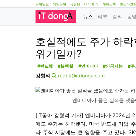
동아일보
게임동아
유튜브
네이버TV
페이스북
인스타그
뉴스
리뷰
강의
동
호실적에도 주가 하락
위기일까?
#반도체
#블랙웰
#엔비디아
#인공지능
#주
강형석
redbk@itdonga.com
엔비디아가 좋은 실적을 냈음
[IT동아 강형석 기자] 엔비디아가 2024
에도 주가는 하락했다. 미국 반도체 기업 
라 주식 시장에도 큰 영향을 주고 있다. SK