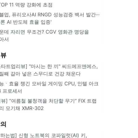
··TOP 11 역량 강화에 초점
블업, 퓨리오사AI RNGD 성능검증 백서 발간···
추론 AI 반도체 효율 입증'
운데 자리면 무조건? CGV 영화관 명당을
아서
리뷰
스타트업리뷰] "마시는 한 끼" 씨드에프앤에스,
질째 갈아 넣은 스무디로 건강 채운다
능ㆍ효율 챙긴 모바일 게이밍 CPU, 인텔 아크
3 프로세서
리뷰] “여름철 불청객을 처단할 무기” FIX 트랩
리 모기채 XMR-302
강의
IT하는법] 신형 노트북의 코파일럿(AI) 키,