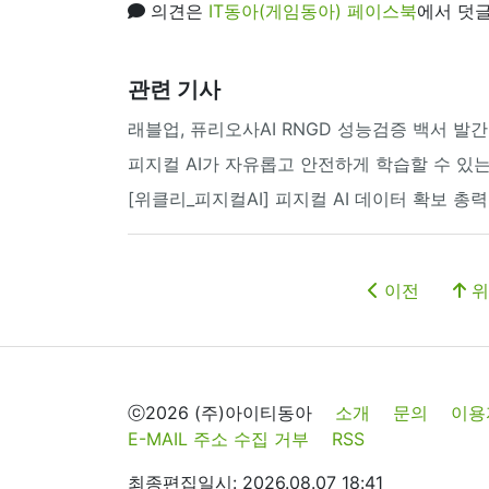
의견은
IT동아(게임동아) 페이스북
에서 덧글
관련 기사
래블업, 퓨리오사AI RNGD 성능검증 백서 발간··
피지컬 AI가 자유롭고 안전하게 학습할 수 있는
[위클리_피지컬AI] 피지컬 AI 데이터 확보 총
이전
위
ⓒ2026 (주)아이티동아
소개
문의
이용
E-MAIL 주소 수집 거부
RSS
최종편집일시: 2026.08.07 18:41