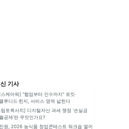
신 기사
헬스케어픽] "협업부터 인수까지" 로킷·
클루디드·힌지, 서비스 영역 넓힌다
크립토퀵서치] 디지털자산 과세 쟁점 ‘손실금
월공제’란 무엇인가요?
진원, 2026 농식품 창업콘테스트 워크숍 열어