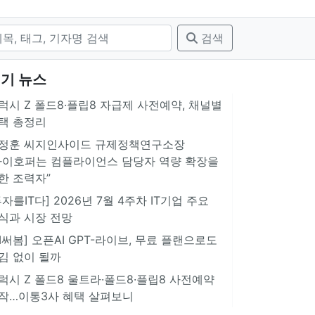
검색
기 뉴스
럭시 Z 폴드8·플립8 자급제 사전예약, 채널별
택 총정리
정훈 씨지인사이드 규제정책연구소장
아이호퍼는 컴플라이언스 담당자 역량 확장을
한 조력자”
투자를IT다] 2026년 7월 4주차 IT기업 주요
식과 시장 전망
AI써봄] 오픈AI GPT-라이브, 무료 플랜으로도
김 없이 될까
럭시 Z 폴드8 울트라·폴드8·플립8 사전예약
작…이통3사 혜택 살펴보니