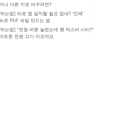
거나 다른 키로 바꾸려면?
IT하는법] 따로 앱 설치할 필요 없네? '인쇄'
뉴로 PDF 파일 만드는 법
IT하는법] "전원 버튼 눌렀는데 웬 빅스비·시리?"
마트폰 전원 끄기 이모저모