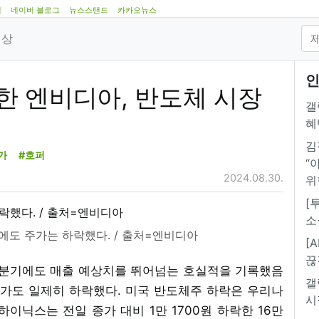
램
네이버 블로그
뉴스스탠드
카카오뉴스
영상
인
한 엔비디아, 반도체 시장
갤
혜
김
가
#호퍼
“
2024.08.30.
위
[
소
에도 주가는 하락했다. / 출처=엔비디아
[
끊
년 2분기에도 매출 예상치를 뛰어넘는 호실적을 기록했음
갤
주가도 일제히 하락했다. 미국 반도체주 하락은 우리나
시
하이닉스는 전일 종가 대비 1만 1700원 하락한 16만