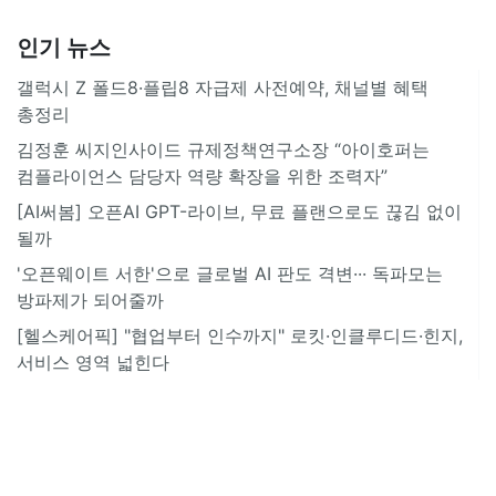
인기 뉴스
갤럭시 Z 폴드8·플립8 자급제 사전예약, 채널별 혜택
총정리
김정훈 씨지인사이드 규제정책연구소장 “아이호퍼는
컴플라이언스 담당자 역량 확장을 위한 조력자”
[AI써봄] 오픈AI GPT-라이브, 무료 플랜으로도 끊김 없이
될까
'오픈웨이트 서한'으로 글로벌 AI 판도 격변··· 독파모는
방파제가 되어줄까
[헬스케어픽] "협업부터 인수까지" 로킷·인클루디드·힌지,
서비스 영역 넓힌다