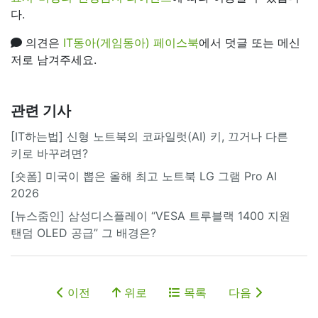
다.
의견은
IT동아(게임동아) 페이스북
에서 덧글 또는 메신
저로 남겨주세요.
관련 기사
[IT하는법] 신형 노트북의 코파일럿(AI) 키, 끄거나 다른
키로 바꾸려면?
[숏폼] 미국이 뽑은 올해 최고 노트북 LG 그램 Pro AI
2026
[뉴스줌인] 삼성디스플레이 “VESA 트루블랙 1400 지원
탠덤 OLED 공급” 그 배경은?
이전
위로
목록
다음