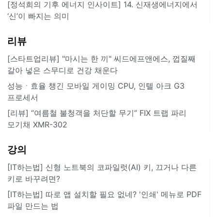
[정석희의 기후 에너지 인사이트] 14. 신재생에너지에서
‘신’이 빠지는 의미
리뷰
[스타트업리뷰] "마시는 한 끼" 씨드에프앤에스, 껍질째
갈아 넣은 스무디로 건강 채운다
성능ㆍ효율 챙긴 모바일 게이밍 CPU, 인텔 아크 G3
프로세서
[리뷰] “여름철 불청객을 처단할 무기” FIX 트랩 파리
모기채 XMR-302
강의
[IT하는법] 신형 노트북의 코파일럿(AI) 키, 끄거나 다른
키로 바꾸려면?
[IT하는법] 따로 앱 설치할 필요 없네? '인쇄' 메뉴로 PDF
파일 만드는 법