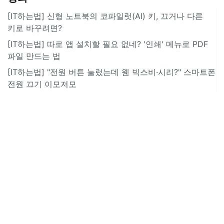
[IT하는법] 신형 노트북의 코파일럿(AI) 키, 끄거나 다른
키로 바꾸려면?
[IT하는법] 따로 앱 설치할 필요 없네? '인쇄' 메뉴로 PDF
파일 만드는 법
[IT하는법] "전원 버튼 눌렀는데 웬 빅스비·시리?" 스마트폰
전원 끄기 이모저모