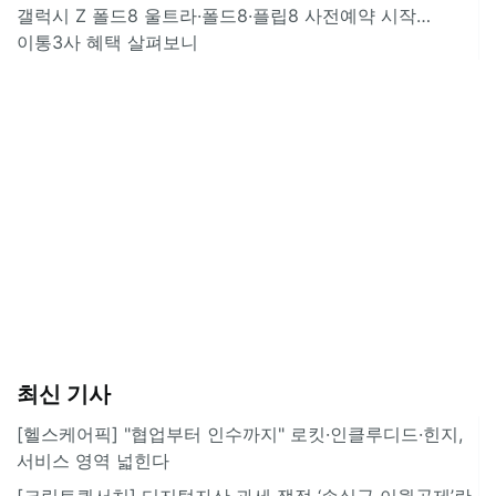
갤럭시 Z 폴드8 울트라·폴드8·플립8 사전예약 시작…
이통3사 혜택 살펴보니
최신 기사
[헬스케어픽] "협업부터 인수까지" 로킷·인클루디드·힌지,
서비스 영역 넓힌다
[크립토퀵서치] 디지털자산 과세 쟁점 ‘손실금 이월공제’란