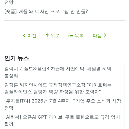
전망
[숏폼] 애플 왜 디자인 프로그램 안 만듦?
이전
위로
목록
다음
인기 뉴스
갤럭시 Z 폴드8·플립8 자급제 사전예약, 채널별 혜택
총정리
김정훈 씨지인사이드 규제정책연구소장 “아이호퍼는
컴플라이언스 담당자 역량 확장을 위한 조력자”
[투자를IT다] 2026년 7월 4주차 IT기업 주요 소식과 시장
전망
[AI써봄] 오픈AI GPT-라이브, 무료 플랜으로도 끊김 없이
될까