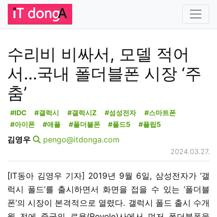
수리비 비싸서, 모델 적어
서…국내 폴더블폰 시장 ‘주
춤’
#IDC
#갤럭시
#갤럭시Z
#섬성전자
#스마트폰
#아이폰
#애플
#폴더블폰
#폴드5
#플립5
김영우
pengo@itdonga.com
2024.03.27.
[IT동아 김영우 기자] 2019년 9월 6일, 삼성전자가 ‘갤
럭시 폴드’를 출시하면서 화면을 접을 수 있는 ‘폴더블
폰’의 시장이 본격적으로 열렸다. 갤럭시 폴드 출시 수개
월 전에 중국의 로욜(Royole)사에서 먼저 폴더블폰을