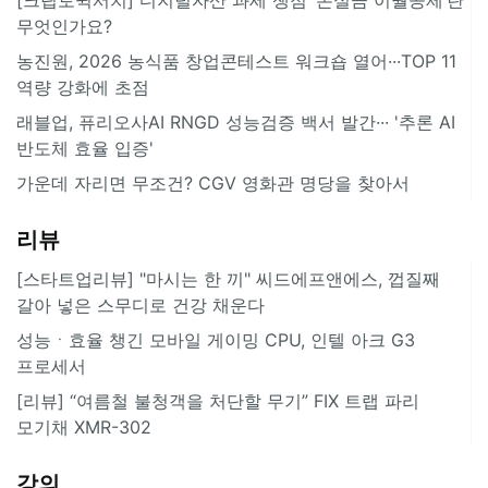
무엇인가요?
농진원, 2026 농식품 창업콘테스트 워크숍 열어···TOP 11
역량 강화에 초점
래블업, 퓨리오사AI RNGD 성능검증 백서 발간··· '추론 AI
반도체 효율 입증'
가운데 자리면 무조건? CGV 영화관 명당을 찾아서
리뷰
[스타트업리뷰] "마시는 한 끼" 씨드에프앤에스, 껍질째
갈아 넣은 스무디로 건강 채운다
성능ㆍ효율 챙긴 모바일 게이밍 CPU, 인텔 아크 G3
프로세서
[리뷰] “여름철 불청객을 처단할 무기” FIX 트랩 파리
모기채 XMR-302
강의