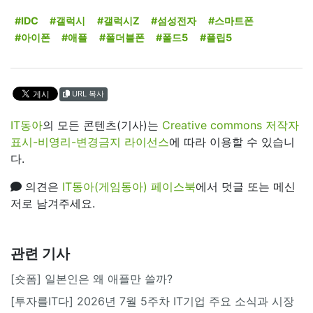
#IDC
#갤럭시
#갤럭시Z
#섬성전자
#스마트폰
#아이폰
#애플
#폴더블폰
#폴드5
#플립5
URL 복사
IT동아
의 모든 콘텐츠(기사)는
Creative commons 저작자
표시-비영리-변경금지 라이선스
에 따라 이용할 수 있습니
다.
의견은
IT동아(게임동아) 페이스북
에서 덧글 또는 메신
저로 남겨주세요.
관련 기사
[숏폼] 일본인은 왜 애플만 쓸까?
[투자를IT다] 2026년 7월 5주차 IT기업 주요 소식과 시장