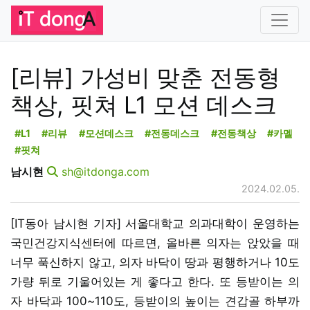
[리뷰] 가성비 맞춘 전동형
책상, 핏쳐 L1 모션 데스크
#L1
#리뷰
#모션데스크
#전동데스크
#전동책상
#카멜
#핏쳐
남시현
sh@itdonga.com
2024.02.05.
[IT동아 남시현 기자] 서울대학교 의과대학이 운영하는
국민건강지식센터에 따르면, 올바른 의자는 앉았을 때
너무 푹신하지 않고, 의자 바닥이 땅과 평행하거나 10도
가량 뒤로 기울어있는 게 좋다고 한다. 또 등받이는 의
자 바닥과 100~110도, 등받이의 높이는 견갑골 하부까