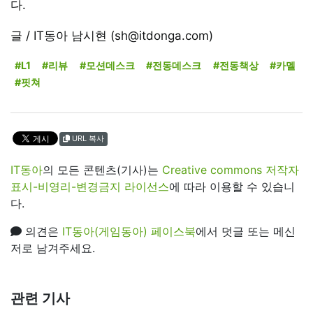
다.
글 / IT동아 남시현 (sh@itdonga.com)
#L1
#리뷰
#모션데스크
#전동데스크
#전동책상
#카멜
#핏쳐
URL 복사
IT동아
의 모든 콘텐츠(기사)는
Creative commons 저작자
표시-비영리-변경금지 라이선스
에 따라 이용할 수 있습니
다.
의견은
IT동아(게임동아) 페이스북
에서 덧글 또는 메신
저로 남겨주세요.
관련 기사