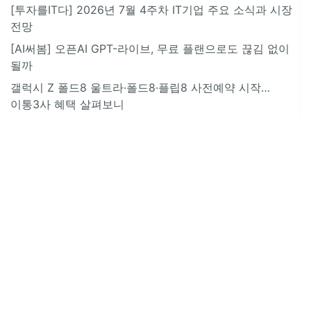
[투자를IT다] 2026년 7월 4주차 IT기업 주요 소식과 시장
전망
[AI써봄] 오픈AI GPT-라이브, 무료 플랜으로도 끊김 없이
될까
갤럭시 Z 폴드8 울트라·폴드8·플립8 사전예약 시작…
이통3사 혜택 살펴보니