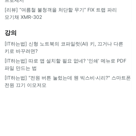
[리뷰] “여름철 불청객을 처단할 무기” FIX 트랩 파리
모기채 XMR-302
강의
[IT하는법] 신형 노트북의 코파일럿(AI) 키, 끄거나 다른
키로 바꾸려면?
[IT하는법] 따로 앱 설치할 필요 없네? '인쇄' 메뉴로 PDF
파일 만드는 법
[IT하는법] "전원 버튼 눌렀는데 웬 빅스비·시리?" 스마트폰
전원 끄기 이모저모