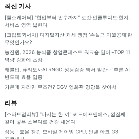
최신 기사
[헬스케어픽] "협업부터 인수까지" 로킷·인클루디드·힌지,
서비스 영역 넓힌다
[크립토퀵서치] 디지털자산 과세 쟁점 ‘손실금 이월공제’란
무엇인가요?
농진원, 2026 농식품 창업콘테스트 워크숍 열어···TOP 11
역량 강화에 초점
래블업, 퓨리오사AI RNGD 성능검증 백서 발간··· '추론 AI
반도체 효율 입증'
가운데 자리면 무조건? CGV 영화관 명당을 찾아서
리뷰
[스타트업리뷰] "마시는 한 끼" 씨드에프앤에스, 껍질째
갈아 넣은 스무디로 건강 채운다
성능ㆍ효율 챙긴 모바일 게이밍 CPU, 인텔 아크 G3
프로세서