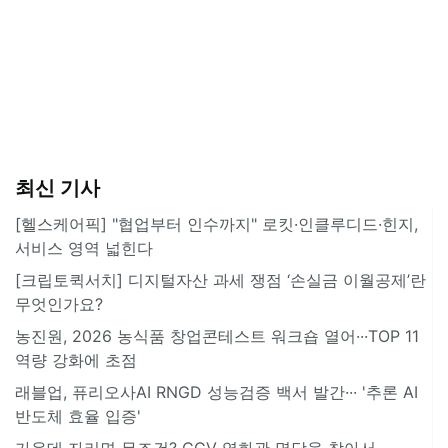
최신 기사
[헬스케어픽] "협업부터 인수까지" 로킷·인클루디드·힌지,
서비스 영역 넓힌다
[크립토퀵서치] 디지털자산 과세 쟁점 ‘손실금 이월공제’란
무엇인가요?
농진원, 2026 농식품 창업콘테스트 워크숍 열어···TOP 11
역량 강화에 초점
래블업, 퓨리오사AI RNGD 성능검증 백서 발간··· '추론 AI
반도체 효율 입증'
가운데 자리면 무조건? CGV 영화관 명당을 찾아서