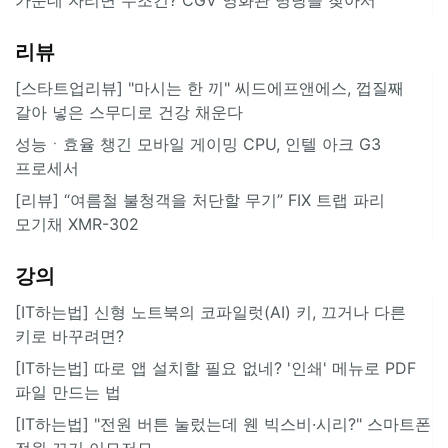
리뷰
[스타트업리뷰] "마시는 한 끼" 씨드에프앤에스, 껍질째
갈아 넣은 스무디로 건강 채운다
성능ㆍ효율 챙긴 모바일 게이밍 CPU, 인텔 아크 G3
프로세서
[리뷰] “여름철 불청객을 처단할 무기” FIX 트랩 파리
모기채 XMR-302
강의
[IT하는법] 신형 노트북의 코파일럿(AI) 키, 끄거나 다른
키로 바꾸려면?
[IT하는법] 따로 앱 설치할 필요 없네? '인쇄' 메뉴로 PDF
파일 만드는 법
[IT하는법] "전원 버튼 눌렀는데 웬 빅스비·시리?" 스마트폰
전원 끄기 이모저모