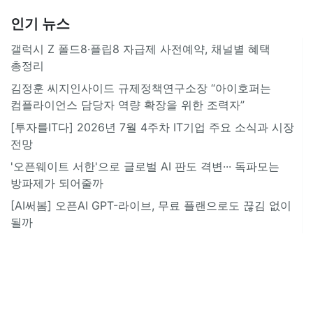
인기 뉴스
갤럭시 Z 폴드8·플립8 자급제 사전예약, 채널별 혜택
총정리
김정훈 씨지인사이드 규제정책연구소장 “아이호퍼는
컴플라이언스 담당자 역량 확장을 위한 조력자”
[투자를IT다] 2026년 7월 4주차 IT기업 주요 소식과 시장
전망
'오픈웨이트 서한'으로 글로벌 AI 판도 격변··· 독파모는
방파제가 되어줄까
[AI써봄] 오픈AI GPT-라이브, 무료 플랜으로도 끊김 없이
될까