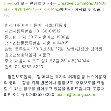
IT동아
의 모든 콘텐츠(기사)는
Creative commons 저작자
표시-비영리-변경금지 라이선스
에 따라 이용할 수 있습니
다.
회사: (주)아이티동아
제호: IT동아
사업자등록번호: 101-86-04512
통신판매: 제 2017-서울마포-1990호
정기간행물등록번호: 서울, 아04815
발행, 등록일자: 2010년 5월 27일
발행/편집인: 강덕원
청소년보호책임자: 이문규
주소: 서울시 마포구 양화로8길 25-4 우)04044
전화: 02-6352-8220
「열린보도원칙」 당 매체는 독자와 취재원 등 뉴스이용자
의 권리 보장을 위해 반론이나 정정보도, 추후보도를 요청
할 수 있는 창구를 열어두고 있음을 알려드립니다. 고충처
리인 이문규 02-6352-8220
munch@itdonga.com