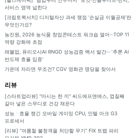
서비스 영역 넓힌다
[크립토퀵서치] 디지털자산 과세 쟁점 ‘손실금 이월공제’란
무엇인가요?
농진원, 2026 농식품 창업콘테스트 워크숍 열어···TOP 11
역량 강화에 초점
래블업, 퓨리오사AI RNGD 성능검증 백서 발간··· '추론 AI
반도체 효율 입증'
가운데 자리면 무조건? CGV 영화관 명당을 찾아서
리뷰
[스타트업리뷰] "마시는 한 끼" 씨드에프앤에스, 껍질째
갈아 넣은 스무디로 건강 채운다
성능ㆍ효율 챙긴 모바일 게이밍 CPU, 인텔 아크 G3
프로세서
[리뷰] “여름철 불청객을 처단할 무기” FIX 트랩 파리
모기채 XMR-302