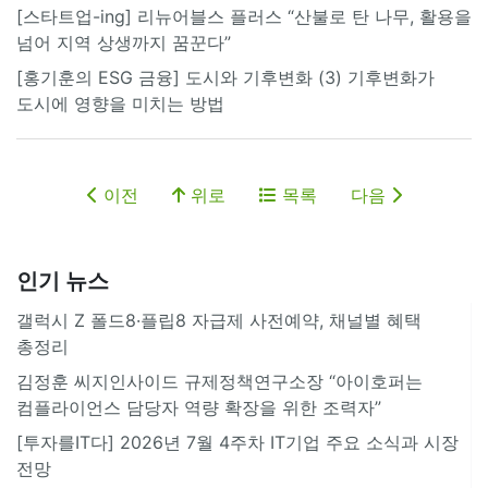
[스타트업-ing] 리뉴어블스 플러스 “산불로 탄 나무, 활용을
넘어 지역 상생까지 꿈꾼다”
[홍기훈의 ESG 금융] 도시와 기후변화 (3) 기후변화가
도시에 영향을 미치는 방법
이전
위로
목록
다음
인기 뉴스
갤럭시 Z 폴드8·플립8 자급제 사전예약, 채널별 혜택
총정리
김정훈 씨지인사이드 규제정책연구소장 “아이호퍼는
컴플라이언스 담당자 역량 확장을 위한 조력자”
[투자를IT다] 2026년 7월 4주차 IT기업 주요 소식과 시장
전망