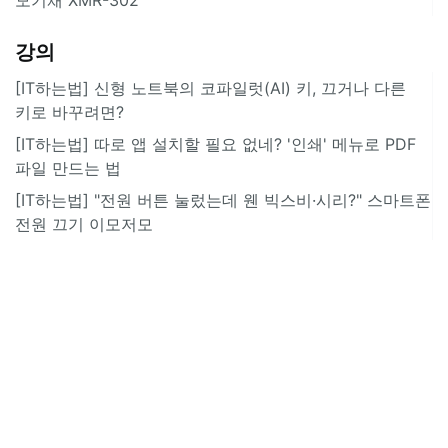
강의
[IT하는법] 신형 노트북의 코파일럿(AI) 키, 끄거나 다른
키로 바꾸려면?
[IT하는법] 따로 앱 설치할 필요 없네? '인쇄' 메뉴로 PDF
파일 만드는 법
[IT하는법] "전원 버튼 눌렀는데 웬 빅스비·시리?" 스마트폰
전원 끄기 이모저모