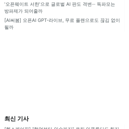
'오픈웨이트 서한'으로 글로벌 AI 판도 격변··· 독파모는
방파제가 되어줄까
[AI써봄] 오픈AI GPT-라이브, 무료 플랜으로도 끊김 없이
될까
최신 기사
[헬스케어픽] "협업부터 인수까지" 로킷·인클루디드·힌지,