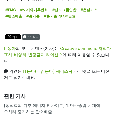
#FMC
#도시와기후변화
#선도그룹연합
#온실가스
#탄소배출
#홍기훈
#홍기훈의ESG금융
URL 복사
IT동아
의 모든 콘텐츠(기사)는
Creative commons 저작자
표시-비영리-변경금지 라이선스
에 따라 이용할 수 있습니
다.
의견은
IT동아(게임동아) 페이스북
에서 덧글 또는 메신
저로 남겨주세요.
관련 기사
[정석희의 기후 에너지 인사이트] 1. 탄소중립 시대에
오히려 증가하는 탄소배출