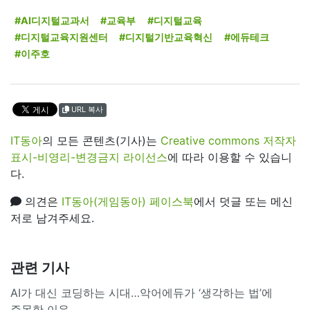
#AI디지털교과서
#교육부
#디지털교육
#디지털교육지원센터
#디지털기반교육혁신
#에듀테크
#이주호
URL 복사
IT동아
의 모든 콘텐츠(기사)는
Creative commons 저작자
표시-비영리-변경금지 라이선스
에 따라 이용할 수 있습니
다.
의견은
IT동아(게임동아) 페이스북
에서 덧글 또는 메신
저로 남겨주세요.
관련 기사
AI가 대신 코딩하는 시대…악어에듀가 ‘생각하는 법’에
주목한 이유