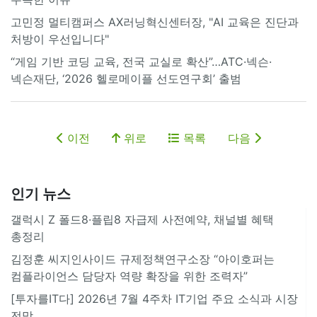
고민정 멀티캠퍼스 AX러닝혁신센터장, "AI 교육은 진단과
처방이 우선입니다"
“게임 기반 코딩 교육, 전국 교실로 확산”…ATC·넥슨·
넥슨재단, ‘2026 헬로메이플 선도연구회’ 출범
이전
위로
목록
다음
인기 뉴스
갤럭시 Z 폴드8·플립8 자급제 사전예약, 채널별 혜택
총정리
김정훈 씨지인사이드 규제정책연구소장 “아이호퍼는
컴플라이언스 담당자 역량 확장을 위한 조력자”
[투자를IT다] 2026년 7월 4주차 IT기업 주요 소식과 시장
전망