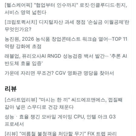
[헬스케어픽] "협업부터 인수까지" 로킷·인클루디드·힌지,
서비스 영역 넓힌다
[크립토퀵서치] 디지털자산 과세 쟁점 ‘손실금 이월공제’란
무엇인가요?
농진원, 2026 농식품 창업콘테스트 워크숍 열어···TOP 11
역량 강화에 초점
래블업, 퓨리오사AI RNGD 성능검증 백서 발간··· '추론 AI
반도체 효율 입증'
가운데 자리면 무조건? CGV 영화관 명당을 찾아서
리뷰
[스타트업리뷰] "마시는 한 끼" 씨드에프앤에스, 껍질째
갈아 넣은 스무디로 건강 채운다
성능ㆍ효율 챙긴 모바일 게이밍 CPU, 인텔 아크 G3
프로세서
[리뷰] “여름철 불청객을 처단할 무기” FIX 트랩 파리