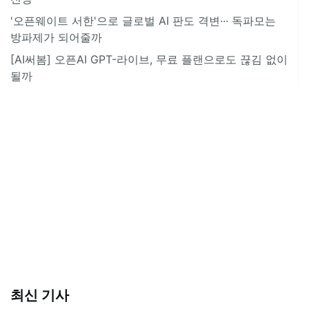
'오픈웨이트 서한'으로 글로벌 AI 판도 격변··· 독파모는
방파제가 되어줄까
[AI써봄] 오픈AI GPT-라이브, 무료 플랜으로도 끊김 없이
될까
최신 기사