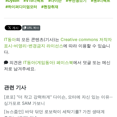
#Dyson
#V15디텍트
#다이슨
#무선청소기
#젠5디텍트
#하이퍼디미엄모터
#현장취재
URL 복사
IT동아
의 모든 콘텐츠(기사)는
Creative commons 저작자
표시-비영리-변경금지 라이선스
에 따라 이용할 수 있습니
다.
의견은
IT동아(게임동아) 페이스북
에서 덧글 또는 메신
저로 남겨주세요.
관련 기사
[르포] "더 작고 강력하게" 다이슨, 모터에 자신 있는 이유···
싱가포르 SAM 가보니
[뉴스줌인] 바닥 닦던 로보락이 세탁기를? 가전 생태계