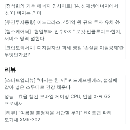
[정석희의 기후 에너지 인사이트] 14. 신재생에너지에서
‘신’이 빠지는 의미
[주간투자동향] 이노크라스, 451억 원 규모 투자 유치 外
[헬스케어픽] "협업부터 인수까지" 로킷·인클루디드·힌지,
서비스 영역 넓힌다
[크립토퀵서치] 디지털자산 과세 쟁점 ‘손실금 이월공제’란
무엇인가요?
리뷰
[스타트업리뷰] "마시는 한 끼" 씨드에프앤에스, 껍질째
갈아 넣은 스무디로 건강 채운다
성능ㆍ효율 챙긴 모바일 게이밍 CPU, 인텔 아크 G3
프로세서
[리뷰] “여름철 불청객을 처단할 무기” FIX 트랩 파리
모기채 XMR-302