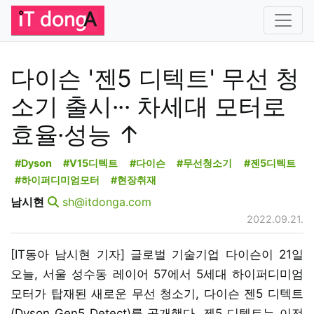
다이슨 '젠5 디텍트' 무선 청
소기 출시··· 차세대 모터로
효율·성능 ↑
#Dyson
#V15디텍트
#다이슨
#무선청소기
#젠5디텍트
#하이퍼디미엄모터
#현장취재
남시현
sh@itdonga.com
2022.09.21.
[IT동아 남시현 기자] 글로벌 기술기업 다이슨이 21일
오늘, 서울 성수동 레이어 57에서 5세대 하이퍼디미엄
모터가 탑재된 새로운 무선 청소기, 다이슨 젠5 디텍트
(Dyson Gen5 Detect)를 공개했다. 젠5 디텍트는 이전