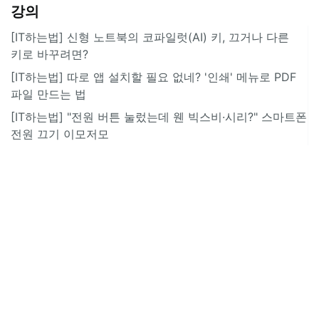
강의
[IT하는법] 신형 노트북의 코파일럿(AI) 키, 끄거나 다른
키로 바꾸려면?
[IT하는법] 따로 앱 설치할 필요 없네? '인쇄' 메뉴로 PDF
파일 만드는 법
[IT하는법] "전원 버튼 눌렀는데 웬 빅스비·시리?" 스마트폰
전원 끄기 이모저모