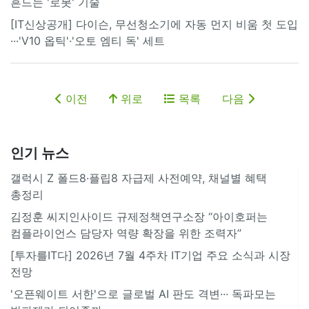
흔드는 '로봇' 기술
[IT신상공개] 다이슨, 무선청소기에 자동 먼지 비움 첫 도입
···'V10 옵틱'·'오토 엠티 독' 세트
이전
위로
목록
다음
인기 뉴스
갤럭시 Z 폴드8·플립8 자급제 사전예약, 채널별 혜택
총정리
김정훈 씨지인사이드 규제정책연구소장 “아이호퍼는
컴플라이언스 담당자 역량 확장을 위한 조력자”
[투자를IT다] 2026년 7월 4주차 IT기업 주요 소식과 시장
전망
'오픈웨이트 서한'으로 글로벌 AI 판도 격변··· 독파모는