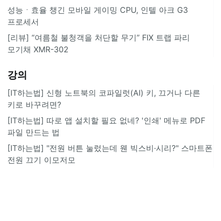
성능ㆍ효율 챙긴 모바일 게이밍 CPU, 인텔 아크 G3
프로세서
[리뷰] “여름철 불청객을 처단할 무기” FIX 트랩 파리
모기채 XMR-302
강의
[IT하는법] 신형 노트북의 코파일럿(AI) 키, 끄거나 다른
키로 바꾸려면?
[IT하는법] 따로 앱 설치할 필요 없네? '인쇄' 메뉴로 PDF
파일 만드는 법
[IT하는법] "전원 버튼 눌렀는데 웬 빅스비·시리?" 스마트폰
전원 끄기 이모저모