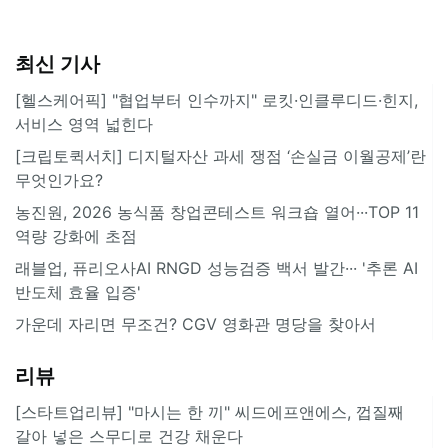
최신 기사
[헬스케어픽] "협업부터 인수까지" 로킷·인클루디드·힌지,
서비스 영역 넓힌다
[크립토퀵서치] 디지털자산 과세 쟁점 ‘손실금 이월공제’란
무엇인가요?
농진원, 2026 농식품 창업콘테스트 워크숍 열어···TOP 11
역량 강화에 초점
래블업, 퓨리오사AI RNGD 성능검증 백서 발간··· '추론 AI
반도체 효율 입증'
가운데 자리면 무조건? CGV 영화관 명당을 찾아서
리뷰
[스타트업리뷰] "마시는 한 끼" 씨드에프앤에스, 껍질째
갈아 넣은 스무디로 건강 채운다