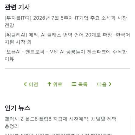
관련 기사
[투자를IT다] 2026년 7월 5주차 IT기업 주요 소식과 시장
전망
[위클리AI] 메타, AI 글래스 번역 언어 20개로 확장···한국어
지원 시작 외
“오픈AIㆍ앤트로픽ㆍMS” AI 공룡들이 젠스파크에 주목한
이유
이전
위로
목록
다음
인기 뉴스
갤럭시 Z 폴드8·플립8 자급제 사전예약, 채널별 혜택
총정리