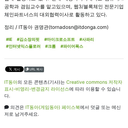
공학과 겸임교수를 맡고있으며, 웹3/블록체인 전문기업
체인파트너스의 대외협력이사로 활동하고 있다.
정리 / IT동아 권명관(tornadosn@itdonga.com)
#IE
#김소장의핏
#마이크로소프트
#사파리
#인터넷익스플로러
#크롬
#파이어폭스
URL 복사
IT동아
의 모든 콘텐츠(기사)는
Creative commons 저작자
표시-비영리-변경금지 라이선스
에 따라 이용할 수 있습니
다.
의견은
IT동아(게임동아) 페이스북
에서 덧글 또는 메신
저로 남겨주세요.