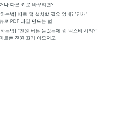
거나 다른 키로 바꾸려면?
IT하는법] 따로 앱 설치할 필요 없네? '인쇄'
뉴로 PDF 파일 만드는 법
IT하는법] "전원 버튼 눌렀는데 웬 빅스비·시리?"
마트폰 전원 끄기 이모저모