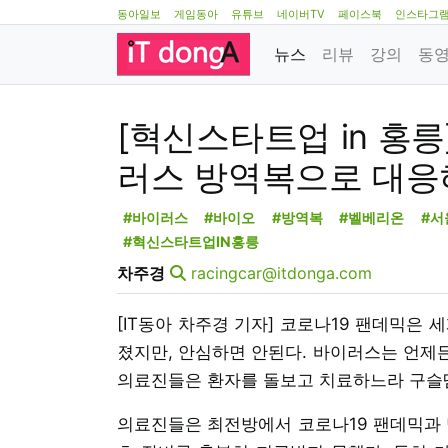
동아일보
게임동아
유튜브
네이버TV
페이스북
인스타그
뉴스
리뷰
강의
동
[혁신스타트업 in 홍릉
러스 방역복으로 대응
#바이러스
#바이오
#방역복
#벨베리온
#서
#혁신스타트업IN홍릉
차주경
racingcar@itdonga.com
[IT동아 차주경 기자] 코로나19 팬데믹은
졌지만, 안심하면 안된다. 바이러스는 언제든
의료진들은 환자를 돌보고 치료하느라 구슬
의료진들은 최전방에서 코로나19 팬데믹과 