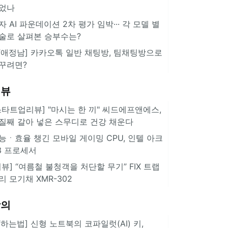
었나
자 AI 파운데이션 2차 평가 임박··· 각 모델 별
술로 살펴본 승부수는?
IT애정남] 카카오톡 일반 채팅방, 팀채팅방으로
꾸려면?
리뷰
스타트업리뷰] "마시는 한 끼" 씨드에프앤에스,
질째 갈아 넣은 스무디로 건강 채운다
능ㆍ효율 챙긴 모바일 게이밍 CPU, 인텔 아크
3 프로세서
리뷰] “여름철 불청객을 처단할 무기” FIX 트랩
리 모기채 XMR-302
강의
IT하는법] 신형 노트북의 코파일럿(AI) 키,