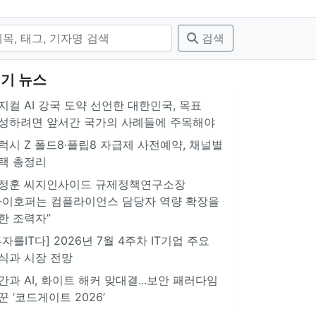
검색
기 뉴스
지컬 AI 강국 도약 선언한 대한민국, 목표
성하려면 앞서간 국가의 사례들에 주목해야
럭시 Z 폴드8·플립8 자급제 사전예약, 채널별
택 총정리
정훈 씨지인사이드 규제정책연구소장
아이호퍼는 컴플라이언스 담당자 역량 확장을
한 조력자”
투자를IT다] 2026년 7월 4주차 IT기업 주요
식과 시장 전망
간과 AI, 화이트 해커 맞대결...보안 패러다임
꾼 ‘코드게이트 2026’