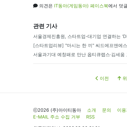
의견은
IT동아(게임동아) 페이스북
에서 덧글
관련 기사
서울경제진흥원, 스타트업-대기업 연결하는 ‘DIP
[스타트업리뷰] "마시는 한 끼" 씨드에프앤에스
서울과기대 예창패로 만난 옵티큐랩스·김세움 교
이전
위
ⓒ2026 (주)아이티동아
소개
문의
이용
E-MAIL 주소 수집 거부
RSS