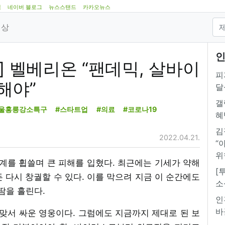
램
네이버 블로그
뉴스스탠드
카카오뉴스
영상
인
] 벨베리온 “팬데믹, 살바이
피
해야”
달
갤
울홍릉강소특구
#스타트업
#의료
#코로나19
혜
김
2022.04.21.
“
위
 세계를 휩쓸며 큰 피해를 입혔다. 최근에는 기세가 약해
[
 다시 창궐할 수 있다. 이를 막으려 지금 이 순간에도
소
땀을 흘린다.
인
바
맞서 싸운 영웅이다. 그럼에도 지금까지 제대로 된 보