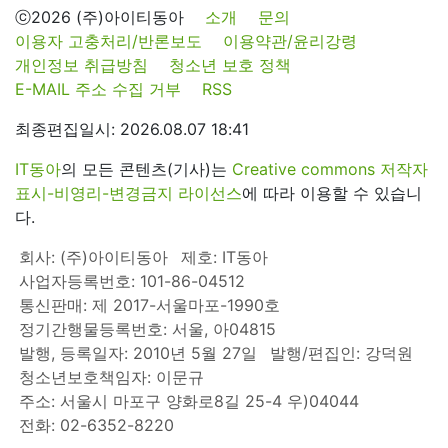
ⓒ2026 (주)아이티동아
소개
문의
이용자 고충처리/반론보도
이용약관/윤리강령
개인정보 취급방침
청소년 보호 정책
E-MAIL 주소 수집 거부
RSS
최종편집일시: 2026.08.07 18:41
IT동아
의 모든 콘텐츠(기사)는
Creative commons 저작자
표시-비영리-변경금지 라이선스
에 따라 이용할 수 있습니
다.
회사: (주)아이티동아
제호: IT동아
사업자등록번호: 101-86-04512
통신판매: 제 2017-서울마포-1990호
정기간행물등록번호: 서울, 아04815
발행, 등록일자: 2010년 5월 27일
발행/편집인: 강덕원
청소년보호책임자: 이문규
주소: 서울시 마포구 양화로8길 25-4 우)04044
전화: 02-6352-8220