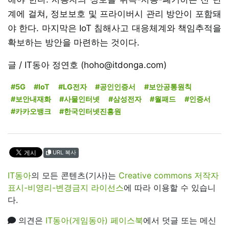
계에 걸쳐, 정보보호 및 프라이버시 관리 방안이 포함돼
야 한다. 마지막은 IoT 침해사고 대응체계와 책임추적을
확보하는 방안을 마련하는 것이다.
글 / IT동아 정연호 (hoho@itdonga.com)
#5G
#IoT
#LG전자
#공인인증서
#보안공통원칙
#보안내재화
#사물인터넷
#삼성전자
#월패드
#인증서
#카카오뱅크
#한국인터넷진흥원
URL 복사
IT동아
의 모든 콘텐츠(기사)는
Creative commons 저작자
표시-비영리-변경금지 라이선스
에 따라 이용할 수 있습니
다.
의견은
IT동아(게임동아) 페이스북
에서 덧글 또는 메신