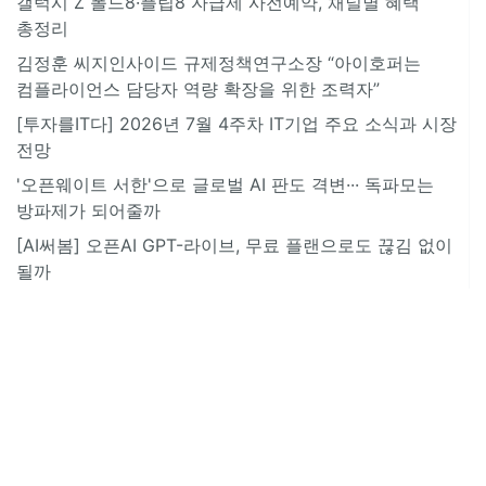
갤럭시 Z 폴드8·플립8 자급제 사전예약, 채널별 혜택
총정리
김정훈 씨지인사이드 규제정책연구소장 “아이호퍼는
컴플라이언스 담당자 역량 확장을 위한 조력자”
[투자를IT다] 2026년 7월 4주차 IT기업 주요 소식과 시장
전망
'오픈웨이트 서한'으로 글로벌 AI 판도 격변··· 독파모는
방파제가 되어줄까
[AI써봄] 오픈AI GPT-라이브, 무료 플랜으로도 끊김 없이
될까