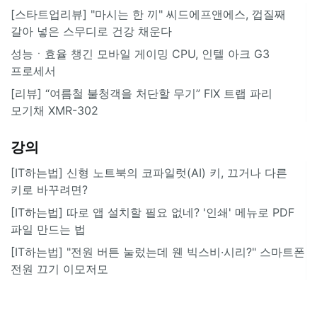
[스타트업리뷰] "마시는 한 끼" 씨드에프앤에스, 껍질째
갈아 넣은 스무디로 건강 채운다
성능ㆍ효율 챙긴 모바일 게이밍 CPU, 인텔 아크 G3
프로세서
[리뷰] “여름철 불청객을 처단할 무기” FIX 트랩 파리
모기채 XMR-302
강의
[IT하는법] 신형 노트북의 코파일럿(AI) 키, 끄거나 다른
키로 바꾸려면?
[IT하는법] 따로 앱 설치할 필요 없네? '인쇄' 메뉴로 PDF
파일 만드는 법
[IT하는법] "전원 버튼 눌렀는데 웬 빅스비·시리?" 스마트폰
전원 끄기 이모저모