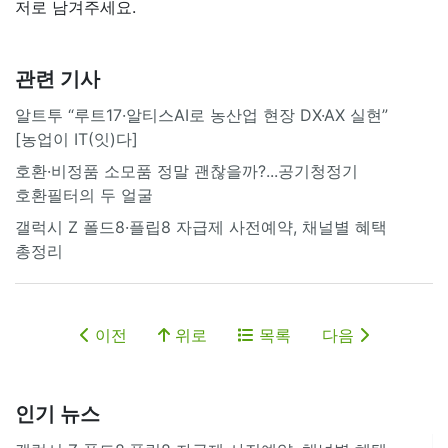
저로 남겨주세요.
관련 기사
알트투 “루트17·알티스AI로 농산업 현장 DX·AX 실현”
[농업이 IT(잇)다]
호환·비정품 소모품 정말 괜찮을까?...공기청정기
호환필터의 두 얼굴
갤럭시 Z 폴드8·플립8 자급제 사전예약, 채널별 혜택
총정리
이전
위로
목록
다음
인기 뉴스