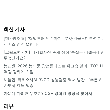
최신 기사
[헬스케어픽] "협업부터 인수까지" 로킷·인클루디드·힌지,
서비스 영역 넓힌다
[크립토퀵서치] 디지털자산 과세 쟁점 ‘손실금 이월공제’란
무엇인가요?
농진원, 2026 농식품 창업콘테스트 워크숍 열어···TOP 11
역량 강화에 초점
래블업, 퓨리오사AI RNGD 성능검증 백서 발간··· '추론 AI
반도체 효율 입증'
가운데 자리면 무조건? CGV 영화관 명당을 찾아서
리뷰