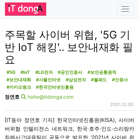
주목할 사이버 위협, '5G 기
반 IoT 해킹'.. 보안내재화 필
요
#5G
#IoT
#LG전자
#공인인증서
#보안공통원칙
#보안내재화
#사물인터넷
#삼성전자
#월패드
#인증서
#카카오뱅크
#한국인터넷진흥원
정연호
hoho@itdonga.com
2021.12.30.
[IT동아 정연호 기자] 한국인터넷진흥원(KISA), 사이버
버위협 인텔리전스 네트워크, 한국·호주·인도·스리랑카
침해사고대응팀이 공동으로 발표한 ‘2021년 사이버 위