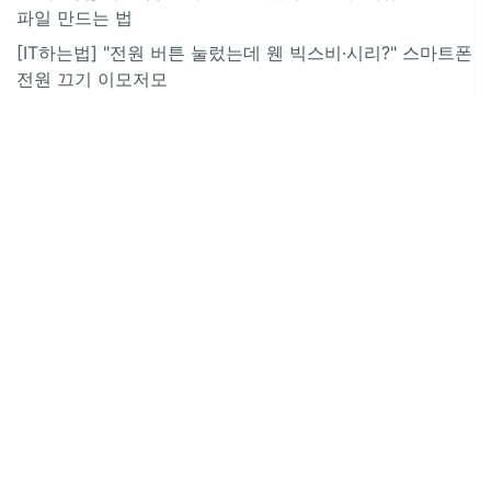
파일 만드는 법
[IT하는법] "전원 버튼 눌렀는데 웬 빅스비·시리?" 스마트폰
전원 끄기 이모저모