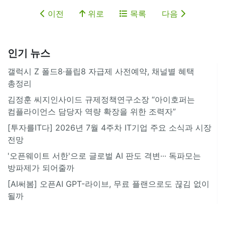
이전
위로
목록
다음
인기 뉴스
갤럭시 Z 폴드8·플립8 자급제 사전예약, 채널별 혜택
총정리
김정훈 씨지인사이드 규제정책연구소장 “아이호퍼는
컴플라이언스 담당자 역량 확장을 위한 조력자”
[투자를IT다] 2026년 7월 4주차 IT기업 주요 소식과 시장
전망
'오픈웨이트 서한'으로 글로벌 AI 판도 격변··· 독파모는
방파제가 되어줄까
[AI써봄] 오픈AI GPT-라이브, 무료 플랜으로도 끊김 없이
될까