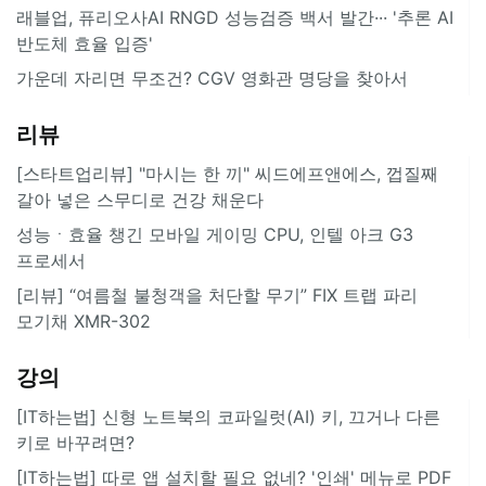
래블업, 퓨리오사AI RNGD 성능검증 백서 발간··· '추론 AI
반도체 효율 입증'
가운데 자리면 무조건? CGV 영화관 명당을 찾아서
리뷰
[스타트업리뷰] "마시는 한 끼" 씨드에프앤에스, 껍질째
갈아 넣은 스무디로 건강 채운다
성능ㆍ효율 챙긴 모바일 게이밍 CPU, 인텔 아크 G3
프로세서
[리뷰] “여름철 불청객을 처단할 무기” FIX 트랩 파리
모기채 XMR-302
강의
[IT하는법] 신형 노트북의 코파일럿(AI) 키, 끄거나 다른
키로 바꾸려면?
[IT하는법] 따로 앱 설치할 필요 없네? '인쇄' 메뉴로 PDF