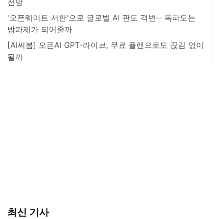
전망
'오픈웨이트 서한'으로 글로벌 AI 판도 격변··· 독파모는
방파제가 되어줄까
[AI써봄] 오픈AI GPT-라이브, 무료 플랜으로도 끊김 없이
될까
최신 기사