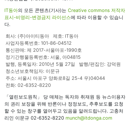
IT동아
의 모든 콘텐츠(기사)는
Creative commons 저작자
표시-비영리-변경금지 라이선스
에 따라 이용할 수 있습니
다.
회사: (주)아이티동아
제호: IT동아
사업자등록번호: 101-86-04512
통신판매: 제 2017-서울마포-1990호
정기간행물등록번호: 서울, 아04815
발행, 등록일자: 2010년 5월 27일
발행/편집인: 강덕원
청소년보호책임자: 이문규
주소: 서울시 마포구 양화로8길 25-4 우)04044
전화: 02-6352-8220
「열린보도원칙」 당 매체는 독자와 취재원 등 뉴스이용자
의 권리 보장을 위해 반론이나 정정보도, 추후보도를 요청
할 수 있는 창구를 열어두고 있음을 알려드립니다. 고충처
리인 이문규 02-6352-8220
munch@itdonga.com