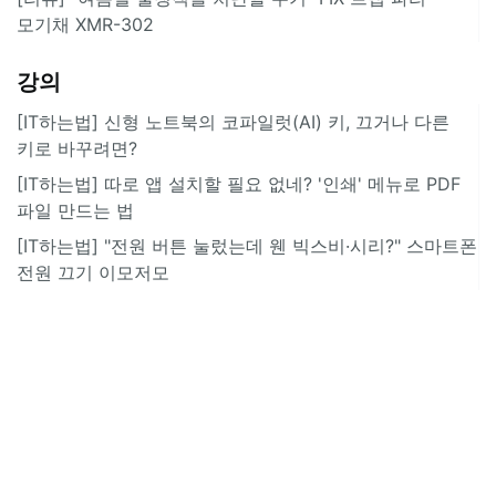
모기채 XMR-302
강의
[IT하는법] 신형 노트북의 코파일럿(AI) 키, 끄거나 다른
키로 바꾸려면?
[IT하는법] 따로 앱 설치할 필요 없네? '인쇄' 메뉴로 PDF
파일 만드는 법
[IT하는법] "전원 버튼 눌렀는데 웬 빅스비·시리?" 스마트폰
전원 끄기 이모저모