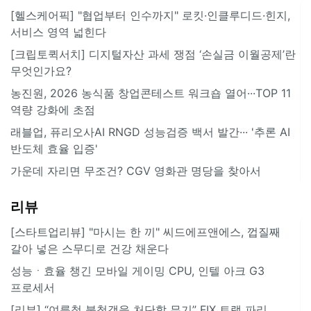
[헬스케어픽] "협업부터 인수까지" 로킷·인클루디드·힌지,
서비스 영역 넓힌다
[크립토퀵서치] 디지털자산 과세 쟁점 ‘손실금 이월공제’란
무엇인가요?
농진원, 2026 농식품 창업콘테스트 워크숍 열어···TOP 11
역량 강화에 초점
래블업, 퓨리오사AI RNGD 성능검증 백서 발간··· '추론 AI
반도체 효율 입증'
가운데 자리면 무조건? CGV 영화관 명당을 찾아서
리뷰
[스타트업리뷰] "마시는 한 끼" 씨드에프앤에스, 껍질째
갈아 넣은 스무디로 건강 채운다
성능ㆍ효율 챙긴 모바일 게이밍 CPU, 인텔 아크 G3
프로세서
[리뷰] “여름철 불청객을 처단할 무기” FIX 트랩 파리