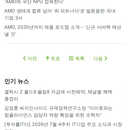
'AMD에 국산 NPU 접목한다'
AMD 생태계 합류 넘어 'AI 파트너사'로 발돋움한 국내
기업 3사
AMD, 2030년까지 제품 로드맵 소개··· '신규 서버랙 매년
낼 것'
이전
위로
목록
다음
인기 뉴스
갤럭시 Z 폴드8·플립8 자급제 사전예약, 채널별 혜택
총정리
김정훈 씨지인사이드 규제정책연구소장 “아이호퍼는
컴플라이언스 담당자 역량 확장을 위한 조력자”
[투자를IT다] 2026년 7월 4주차 IT기업 주요 소식과 시장