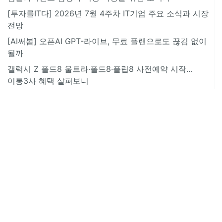
[투자를IT다] 2026년 7월 4주차 IT기업 주요 소식과 시장
전망
[AI써봄] 오픈AI GPT-라이브, 무료 플랜으로도 끊김 없이
될까
갤럭시 Z 폴드8 울트라·폴드8·플립8 사전예약 시작…
이통3사 혜택 살펴보니