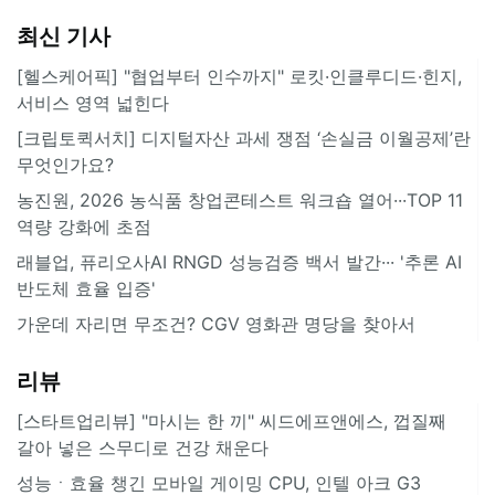
최신 기사
[헬스케어픽] "협업부터 인수까지" 로킷·인클루디드·힌지,
서비스 영역 넓힌다
[크립토퀵서치] 디지털자산 과세 쟁점 ‘손실금 이월공제’란
무엇인가요?
농진원, 2026 농식품 창업콘테스트 워크숍 열어···TOP 11
역량 강화에 초점
래블업, 퓨리오사AI RNGD 성능검증 백서 발간··· '추론 AI
반도체 효율 입증'
가운데 자리면 무조건? CGV 영화관 명당을 찾아서
리뷰
[스타트업리뷰] "마시는 한 끼" 씨드에프앤에스, 껍질째
갈아 넣은 스무디로 건강 채운다
성능ㆍ효율 챙긴 모바일 게이밍 CPU, 인텔 아크 G3