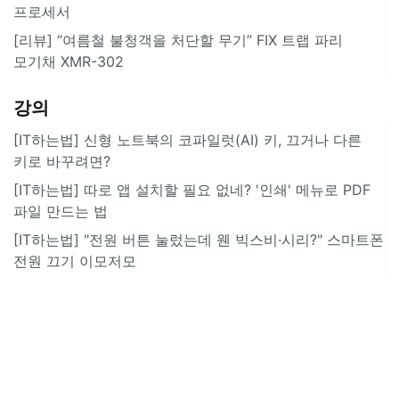
프로세서
[리뷰] “여름철 불청객을 처단할 무기” FIX 트랩 파리
모기채 XMR-302
강의
[IT하는법] 신형 노트북의 코파일럿(AI) 키, 끄거나 다른
키로 바꾸려면?
[IT하는법] 따로 앱 설치할 필요 없네? '인쇄' 메뉴로 PDF
파일 만드는 법
[IT하는법] "전원 버튼 눌렀는데 웬 빅스비·시리?" 스마트폰
전원 끄기 이모저모