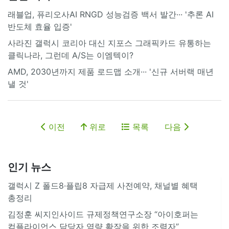
래블업, 퓨리오사AI RNGD 성능검증 백서 발간··· '추론 AI
반도체 효율 입증'
사라진 갤럭시 코리아 대신 지포스 그래픽카드 유통하는
클릭나라, 그런데 A/S는 이엠텍이?
AMD, 2030년까지 제품 로드맵 소개··· '신규 서버랙 매년
낼 것'
이전
위로
목록
다음
인기 뉴스
갤럭시 Z 폴드8·플립8 자급제 사전예약, 채널별 혜택
총정리
김정훈 씨지인사이드 규제정책연구소장 “아이호퍼는
컴플라이언스 담당자 역량 확장을 위한 조력자”