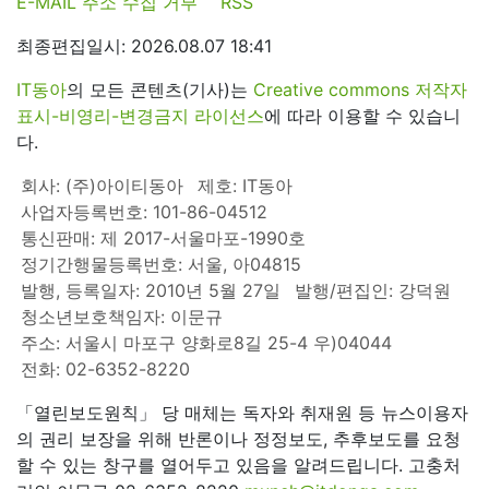
E-MAIL 주소 수집 거부
RSS
최종편집일시: 2026.08.07 18:41
IT동아
의 모든 콘텐츠(기사)는
Creative commons 저작자
표시-비영리-변경금지 라이선스
에 따라 이용할 수 있습니
다.
회사: (주)아이티동아
제호: IT동아
사업자등록번호: 101-86-04512
통신판매: 제 2017-서울마포-1990호
정기간행물등록번호: 서울, 아04815
발행, 등록일자: 2010년 5월 27일
발행/편집인: 강덕원
청소년보호책임자: 이문규
주소: 서울시 마포구 양화로8길 25-4 우)04044
전화: 02-6352-8220
「열린보도원칙」 당 매체는 독자와 취재원 등 뉴스이용자
의 권리 보장을 위해 반론이나 정정보도, 추후보도를 요청
할 수 있는 창구를 열어두고 있음을 알려드립니다. 고충처