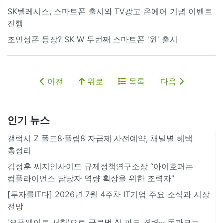
SK텔레시스, 스마트폰 출시와 TV광고 온에어 기념 이벤트
진행
조인성폰 등장? SK W 두번째 스마트폰 '윈' 출시
이전
위로
목록
다음
인기 뉴스
갤럭시 Z 폴드8·플립8 자급제 사전예약, 채널별 혜택
총정리
김정훈 씨지인사이드 규제정책연구소장 “아이호퍼는
컴플라이언스 담당자 역량 확장을 위한 조력자”
[투자를IT다] 2026년 7월 4주차 IT기업 주요 소식과 시장
전망
'오픈웨이트 서한'으로 글로벌 AI 판도 격변··· 독파모는