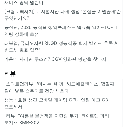
서비스 영역 넓힌다
[크립토퀵서치] 디지털자산 과세 쟁점 ‘손실금 이월공제’란
무엇인가요?
농진원, 2026 농식품 창업콘테스트 워크숍 열어···TOP 11
역량 강화에 초점
래블업, 퓨리오사AI RNGD 성능검증 백서 발간··· '추론 AI
반도체 효율 입증'
가운데 자리면 무조건? CGV 영화관 명당을 찾아서
리뷰
[스타트업리뷰] "마시는 한 끼" 씨드에프앤에스, 껍질째
갈아 넣은 스무디로 건강 채운다
성능ㆍ효율 챙긴 모바일 게이밍 CPU, 인텔 아크 G3
프로세서
[리뷰] “여름철 불청객을 처단할 무기” FIX 트랩 파리
모기채 XMR-302