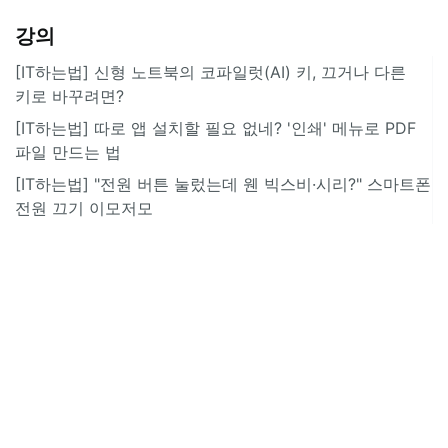
강의
[IT하는법] 신형 노트북의 코파일럿(AI) 키, 끄거나 다른
키로 바꾸려면?
[IT하는법] 따로 앱 설치할 필요 없네? '인쇄' 메뉴로 PDF
파일 만드는 법
[IT하는법] "전원 버튼 눌렀는데 웬 빅스비·시리?" 스마트폰
전원 끄기 이모저모