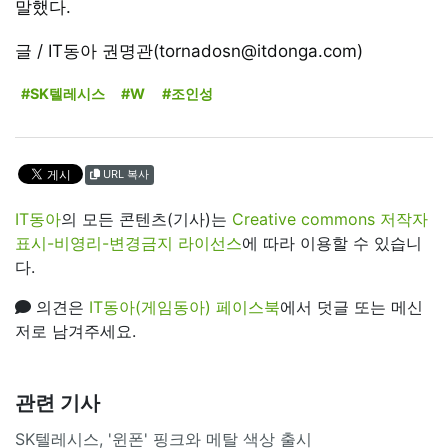
말했다.
글 / IT동아 권명관(tornadosn@itdonga.com)
#SK텔레시스
#W
#조인성
URL 복사
IT동아
의 모든 콘텐츠(기사)는
Creative commons 저작자
표시-비영리-변경금지 라이선스
에 따라 이용할 수 있습니
다.
의견은
IT동아(게임동아) 페이스북
에서 덧글 또는 메신
저로 남겨주세요.
관련 기사
SK텔레시스, '윈폰' 핑크와 메탈 색상 출시