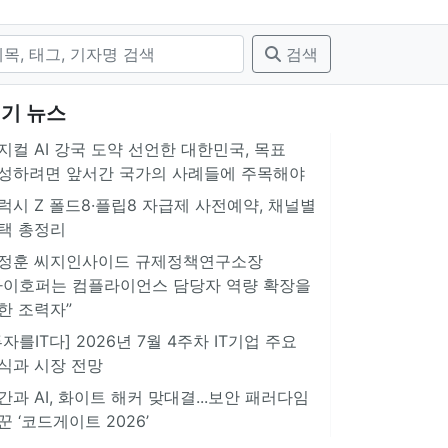
검색
기 뉴스
지컬 AI 강국 도약 선언한 대한민국, 목표
성하려면 앞서간 국가의 사례들에 주목해야
럭시 Z 폴드8·플립8 자급제 사전예약, 채널별
택 총정리
정훈 씨지인사이드 규제정책연구소장
아이호퍼는 컴플라이언스 담당자 역량 확장을
한 조력자”
투자를IT다] 2026년 7월 4주차 IT기업 주요
식과 시장 전망
간과 AI, 화이트 해커 맞대결...보안 패러다임
꾼 ‘코드게이트 2026’