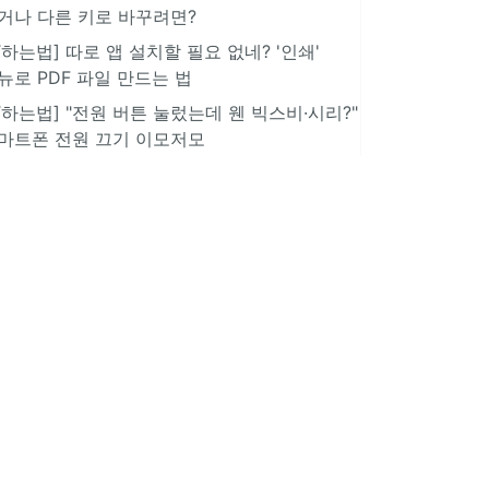
거나 다른 키로 바꾸려면?
IT하는법] 따로 앱 설치할 필요 없네? '인쇄'
뉴로 PDF 파일 만드는 법
IT하는법] "전원 버튼 눌렀는데 웬 빅스비·시리?"
마트폰 전원 끄기 이모저모