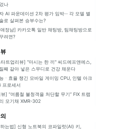
었나
자 AI 파운데이션 2차 평가 임박··· 각 모델 별
술로 살펴본 승부수는?
IT애정남] 카카오톡 일반 채팅방, 팀채팅방으로
꾸려면?
리뷰
스타트업리뷰] "마시는 한 끼" 씨드에프앤에스,
질째 갈아 넣은 스무디로 건강 채운다
능ㆍ효율 챙긴 모바일 게이밍 CPU, 인텔 아크
3 프로세서
리뷰] “여름철 불청객을 처단할 무기” FIX 트랩
리 모기채 XMR-302
강의
IT하는법] 신형 노트북의 코파일럿(AI) 키,