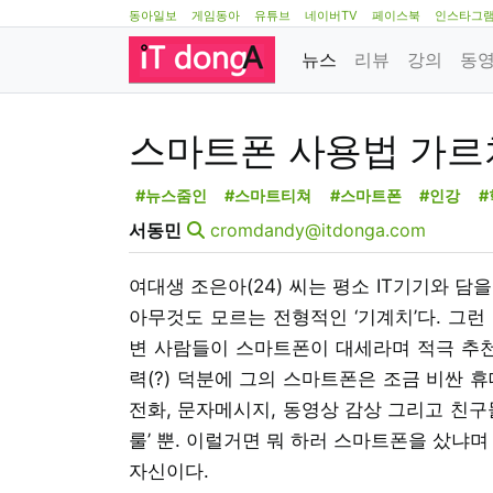
동아일보
게임동아
유튜브
네이버TV
페이스북
인스타그
뉴스
리뷰
강의
동
스마트폰 사용법 가르
#뉴스줌인
#스마트티쳐
#스마트폰
#인강
#
서동민
cromdandy@itdonga.com
여대생 조은아(24) 씨는 평소 IT기기와 담
아무것도 모르는 전형적인 ‘기계치’다. 그런
변 사람들이 스마트폰이 대세라며 적극 추천
력(?) 덕분에 그의 스마트폰은 조금 비싼 
전화, 문자메시지, 동영상 감상 그리고 친구
룰’ 뿐. 이럴거면 뭐 하러 스마트폰을 샀냐
자신이다.