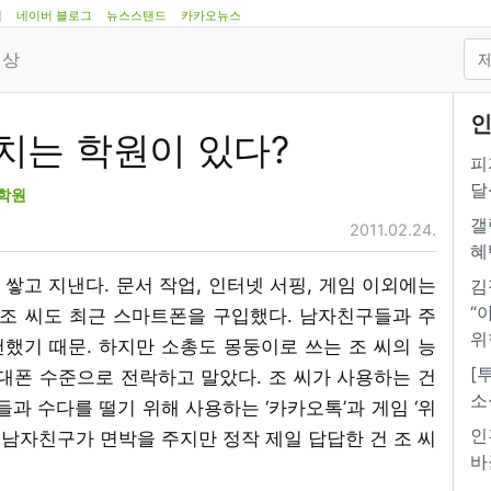
램
네이버 블로그
뉴스스탠드
카카오뉴스
영상
인
치는 학원이 있다?
피
달
학원
갤
2011.02.24.
혜
을 쌓고 지낸다. 문서 작업, 인터넷 서핑, 게임 이외에는
김
“
 조 씨도 최근 스마트폰을 구입했다. 남자친구들과 주
위
했기 때문. 하지만 소총도 몽둥이로 쓰는 조 씨의 능
[
휴대폰 수준으로 전락하고 말았다. 조 씨가 사용하는 건
소
들과 수다를 떨기 위해 사용하는 ‘카카오톡’과 게임 ‘위
인
며 남자친구가 면박을 주지만 정작 제일 답답한 건 조 씨
바