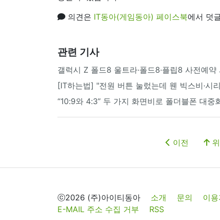
의견은
IT동아(게임동아) 페이스북
에서 덧글
관련 기사
갤럭시 Z 폴드8 울트라·폴드8·플립8 사전예
[IT하는법] "전원 버튼 눌렀는데 웬 빅스비·시
“10:9와 4:3” 두 가지 화면비로 폴더블폰 대
이전
위
ⓒ2026 (주)아이티동아
소개
문의
이용
E-MAIL 주소 수집 거부
RSS