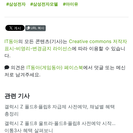
#삼성전자
#삼성전자모델
#아이유
URL 복사
IT동아
의 모든 콘텐츠(기사)는
Creative commons 저작자
표시-비영리-변경금지 라이선스
에 따라 이용할 수 있습니
다.
의견은
IT동아(게임동아) 페이스북
에서 덧글 또는 메신
저로 남겨주세요.
관련 기사
갤럭시 Z 폴드8·플립8 자급제 사전예약, 채널별 혜택
총정리
갤럭시 Z 폴드8 울트라·폴드8·플립8 사전예약 시작…
이통3사 혜택 살펴보니