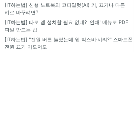
[IT하는법] 신형 노트북의 코파일럿(AI) 키, 끄거나 다른
키로 바꾸려면?
[IT하는법] 따로 앱 설치할 필요 없네? '인쇄' 메뉴로 PDF
파일 만드는 법
[IT하는법] "전원 버튼 눌렀는데 웬 빅스비·시리?" 스마트폰
전원 끄기 이모저모