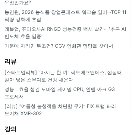
무엇인가요?
농진원, 2026 농식품 창업콘테스트 워크숍 열어···TOP 11
역량 강화에 초점
래블업, 퓨리오사AI RNGD 성능검증 백서 발간··· '추론 AI
반도체 효율 입증'
가운데 자리면 무조건? CGV 영화관 명당을 찾아서
리뷰
[스타트업리뷰] "마시는 한 끼" 씨드에프앤에스, 껍질째
갈아 넣은 스무디로 건강 채운다
성능ㆍ효율 챙긴 모바일 게이밍 CPU, 인텔 아크 G3
프로세서
[리뷰] “여름철 불청객을 처단할 무기” FIX 트랩 파리
모기채 XMR-302
강의