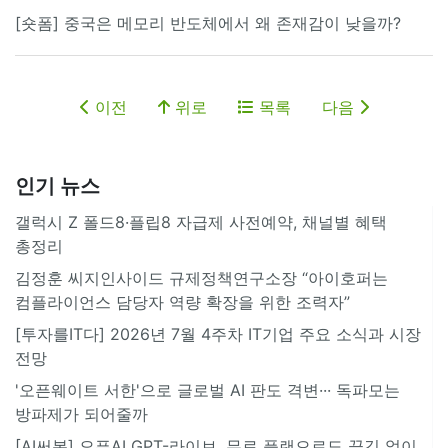
[숏폼] 중국은 메모리 반도체에서 왜 존재감이 낮을까?
이전
위로
목록
다음
인기 뉴스
갤럭시 Z 폴드8·플립8 자급제 사전예약, 채널별 혜택
총정리
김정훈 씨지인사이드 규제정책연구소장 “아이호퍼는
컴플라이언스 담당자 역량 확장을 위한 조력자”
[투자를IT다] 2026년 7월 4주차 IT기업 주요 소식과 시장
전망
'오픈웨이트 서한'으로 글로벌 AI 판도 격변··· 독파모는
방파제가 되어줄까
[AI써봄] 오픈AI GPT-라이브, 무료 플랜으로도 끊김 없이