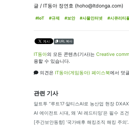
글 / IT동아 정연호 (hoho@Itdonga.com)
#IoT
#규제
#보안
#사물인터넷
#시큐리티
URL 복사
IT동아
의 모든 콘텐츠(기사)는
Creative 
용할 수 있습니다.
의견은
IT동아(게임동아) 페이스북
에서 덧글
관련 기사
알트투 “루트17·알티스AI로 농산업 현장 DX·AX 
AI 에이전트 시대, 왜 ‘AI 레드티밍’은 필수 
[주간보안동향] ‘국가배후 해킹조직 해킹 주의