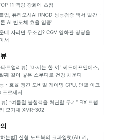
··TOP 11 역량 강화에 초점
블업, 퓨리오사AI RNGD 성능검증 백서 발간···
추론 AI 반도체 효율 입증'
운데 자리면 무조건? CGV 영화관 명당을
아서
리뷰
스타트업리뷰] "마시는 한 끼" 씨드에프앤에스,
질째 갈아 넣은 스무디로 건강 채운다
능ㆍ효율 챙긴 모바일 게이밍 CPU, 인텔 아크
3 프로세서
리뷰] “여름철 불청객을 처단할 무기” FIX 트랩
리 모기채 XMR-302
강의
IT하는법] 신형 노트북의 코파일럿(AI) 키,