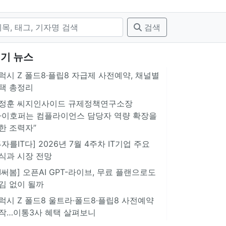
검색
기 뉴스
럭시 Z 폴드8·플립8 자급제 사전예약, 채널별
택 총정리
정훈 씨지인사이드 규제정책연구소장
아이호퍼는 컴플라이언스 담당자 역량 확장을
한 조력자”
투자를IT다] 2026년 7월 4주차 IT기업 주요
식과 시장 전망
AI써봄] 오픈AI GPT-라이브, 무료 플랜으로도
김 없이 될까
럭시 Z 폴드8 울트라·폴드8·플립8 사전예약
작…이통3사 혜택 살펴보니