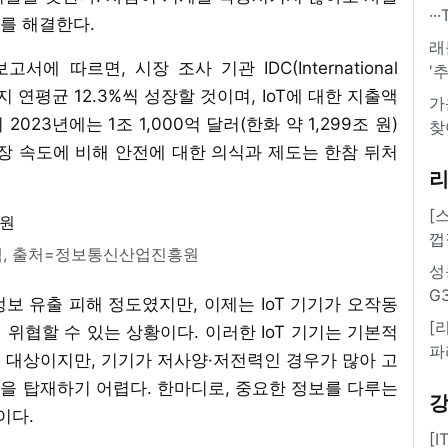
·
를 해결한다.
래
서에 따르면, 시장 조사 기관 IDC(International
'
23년까지 연평균 12.3%씩 성장할 것이며, IoT에 대한 지출액
가
서 2023년에는 1조 1,000억 달러(한화 약 1,299조 원)
찾
장 속도에 비해 안전에 대한 의식과 제도는 한참 뒤처
[
껍
출액, 출처=정보통신산업진흥원
성
G
 정보 유출 피해 정도였지만, 이제는 IoT 기기가 오작동
[
위협할 수 있는 상황이다. 이러한 IoT 기기는 기본적
파
 대상이지만, 기기가 저사양·저전력인 경우가 많아 고
을 탑재하기 어렵다. 한마디로, 중요한 정보를 다루는
이다.
[