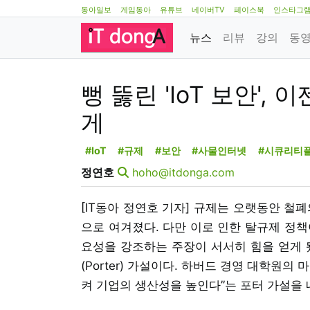
동아일보
게임동아
유튜브
네이버TV
페이스북
인스타그
뉴스
리뷰
강의
동
뻥 뚫린 'IoT 보안'
게
#IoT
#규제
#보안
#사물인터넷
#시큐리티
정연호
hoho@itdonga.com
[IT동아 정연호 기자] 규제는 오랫동안 철
으로 여겨졌다. 다만 이로 인한 탈규제 정책
요성을 강조하는 주장이 서서히 힘을 얻게 
(Porter) 가설이다. 하버드 경영 대학원
켜 기업의 생산성을 높인다”는 포터 가설을 