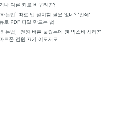
거나 다른 키로 바꾸려면?
IT하는법] 따로 앱 설치할 필요 없네? '인쇄'
뉴로 PDF 파일 만드는 법
IT하는법] "전원 버튼 눌렀는데 웬 빅스비·시리?"
마트폰 전원 끄기 이모저모