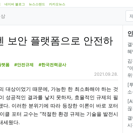
램
네이버 블로그
뉴스스탠드
카카오뉴스
영상
인
, 이젠 보안 플랫폼으로 안전하
갤
혜
김
플랫폼
#안전규제
#한국전력공사
“
2021.09.28.
위
[
폐의 대상이었기 때문에, 가능한 한 최소화해야 하는 것
소
이 성공적인 결과를 낳지 못하자, 효율적인 규제의 필
[
됐다. 이러한 분위기에 따라 등장한 이론이 바로 포터
끊
의 마이클 포터 교수는 “적절한 환경 규제는 기술을 발전시
갤
내세웠다.
시