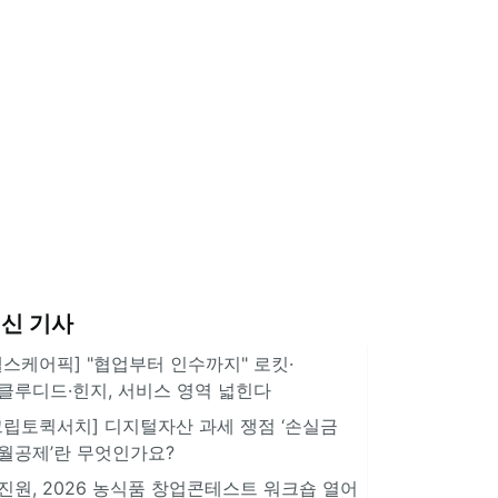
신 기사
헬스케어픽] "협업부터 인수까지" 로킷·
클루디드·힌지, 서비스 영역 넓힌다
크립토퀵서치] 디지털자산 과세 쟁점 ‘손실금
월공제’란 무엇인가요?
진원, 2026 농식품 창업콘테스트 워크숍 열어