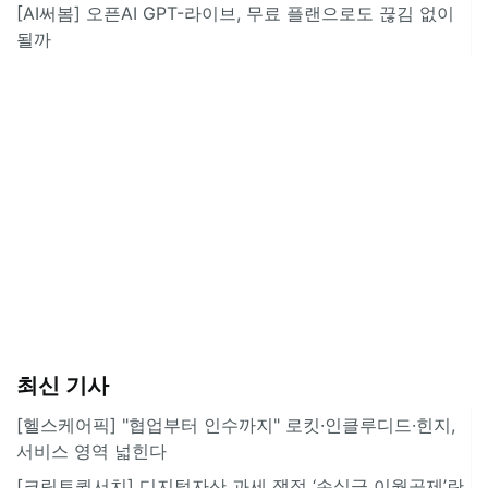
[AI써봄] 오픈AI GPT-라이브, 무료 플랜으로도 끊김 없이
될까
최신 기사
[헬스케어픽] "협업부터 인수까지" 로킷·인클루디드·힌지,
서비스 영역 넓힌다
[크립토퀵서치] 디지털자산 과세 쟁점 ‘손실금 이월공제’란