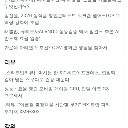
무엇인가요?
농진원, 2026 농식품 창업콘테스트 워크숍 열어···TOP 11
역량 강화에 초점
래블업, 퓨리오사AI RNGD 성능검증 백서 발간··· '추론 AI
반도체 효율 입증'
가운데 자리면 무조건? CGV 영화관 명당을 찾아서
리뷰
[스타트업리뷰] "마시는 한 끼" 씨드에프앤에스, 껍질째
갈아 넣은 스무디로 건강 채운다
성능ㆍ효율 챙긴 모바일 게이밍 CPU, 인텔 아크 G3
프로세서
[리뷰] “여름철 불청객을 처단할 무기” FIX 트랩 파리
모기채 XMR-302
강의