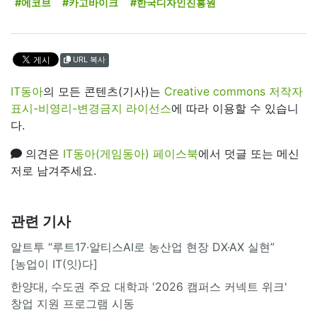
#에코브
#카고바이크
#한국디자인진흥원
URL 복사
IT동아
의 모든 콘텐츠(기사)는
Creative commons 저작자
표시-비영리-변경금지 라이선스
에 따라 이용할 수 있습니
다.
의견은
IT동아(게임동아) 페이스북
에서 덧글 또는 메신
저로 남겨주세요.
관련 기사
알트투 “루트17·알티스AI로 농산업 현장 DX·AX 실현”
[농업이 IT(잇)다]
한양대, 수도권 주요 대학과 '2026 캠퍼스 커넥트 위크'
창업 지원 프로그램 시동