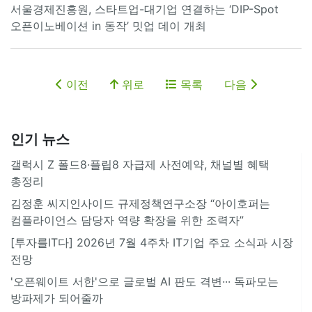
서울경제진흥원, 스타트업-대기업 연결하는 ‘DIP-Spot
오픈이노베이션 in 동작’ 밋업 데이 개최
이전
위로
목록
다음
인기 뉴스
갤럭시 Z 폴드8·플립8 자급제 사전예약, 채널별 혜택
총정리
김정훈 씨지인사이드 규제정책연구소장 “아이호퍼는
컴플라이언스 담당자 역량 확장을 위한 조력자”
[투자를IT다] 2026년 7월 4주차 IT기업 주요 소식과 시장
전망
'오픈웨이트 서한'으로 글로벌 AI 판도 격변··· 독파모는
방파제가 되어줄까