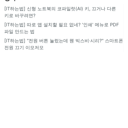
[IT하는법] 신형 노트북의 코파일럿(AI) 키, 끄거나 다른
키로 바꾸려면?
[IT하는법] 따로 앱 설치할 필요 없네? '인쇄' 메뉴로 PDF
파일 만드는 법
[IT하는법] "전원 버튼 눌렀는데 웬 빅스비·시리?" 스마트폰
전원 끄기 이모저모