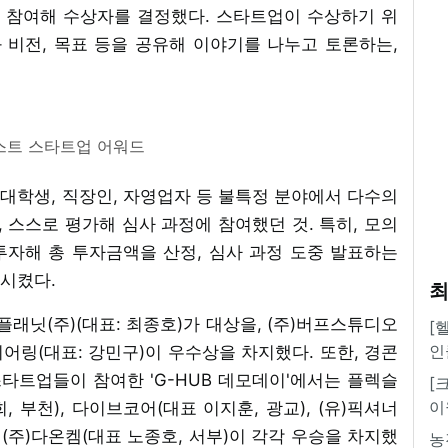
 참여해 수상자를 결정했다. 스타트업이 수상하기 위
비전, 목표 등을 공유해 이야기를 나누고 토론하는,
넥스트 스타트업 어워드
대학생, 직장인, 자영업자 등 불특정 분야에서 다수의
스스로 평가해 심사 과정에 참여했던 것. 특히, 모의
 투자해 총 투자금액을 산정, 심사 과정 도중 발표하는
시켰다.
최
닛(주)(대표: 최종호)가 대상을, (주)버프스튜디오
[
인
니어링(대표: 강민구)이 우수상을 차지했다. 또한, 경콘
스타트업들이 참여한 'G-HUB 데모데이'에서는 플렉슬
[
이
희, 부천), 다이브코어(대표 이지훈, 광교), (유)픽셔너
 (주)다온켐(대표 노종호, 서부)이 각각 우승을 차지했
농