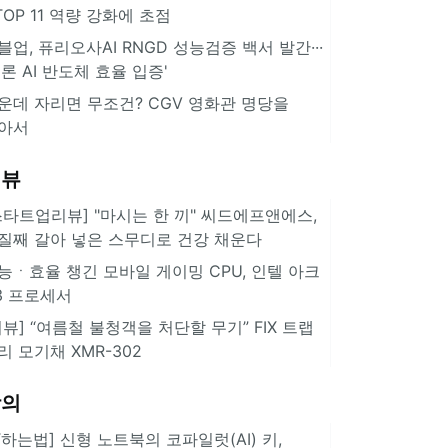
··TOP 11 역량 강화에 초점
블업, 퓨리오사AI RNGD 성능검증 백서 발간···
추론 AI 반도체 효율 입증'
운데 자리면 무조건? CGV 영화관 명당을
아서
리뷰
스타트업리뷰] "마시는 한 끼" 씨드에프앤에스,
질째 갈아 넣은 스무디로 건강 채운다
능ㆍ효율 챙긴 모바일 게이밍 CPU, 인텔 아크
3 프로세서
리뷰] “여름철 불청객을 처단할 무기” FIX 트랩
리 모기채 XMR-302
강의
IT하는법] 신형 노트북의 코파일럿(AI) 키,