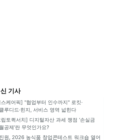
신 기사
헬스케어픽] "협업부터 인수까지" 로킷·
클루디드·힌지, 서비스 영역 넓힌다
크립토퀵서치] 디지털자산 과세 쟁점 ‘손실금
월공제’란 무엇인가요?
진원, 2026 농식품 창업콘테스트 워크숍 열어