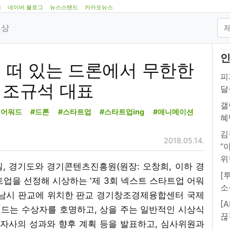
램
네이버 블로그
뉴스스탠드
카카오뉴스
영상
인
에 떠 있는 드론에서 무한한
피
F 조규석 대표
달
갤
업어워드
#드론
#스타트업
#스타트업ing
#애니메이션
혜
김
2018.05.14.
“
위
12일, 경기도와 경기콘텐츠진흥원(원장: 오창희, 이하 경
[
업을 선정해 시상하는 '제 3회 넥스트 스타트업 어워
소
기도 성남시 판교에 위치한 판교 경기창조경제융합센터 국제
[
드는 수상자를 호명하고, 상을 주는 일반적인 시상식
끊
 자사의 성과와 향후 계획 등을 발표하고, 심사위원과