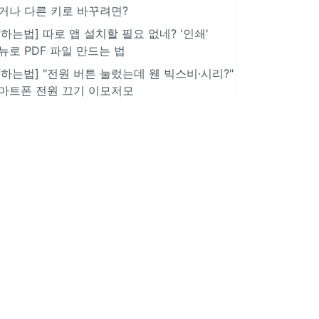
거나 다른 키로 바꾸려면?
IT하는법] 따로 앱 설치할 필요 없네? '인쇄'
뉴로 PDF 파일 만드는 법
IT하는법] "전원 버튼 눌렀는데 웬 빅스비·시리?"
마트폰 전원 끄기 이모저모