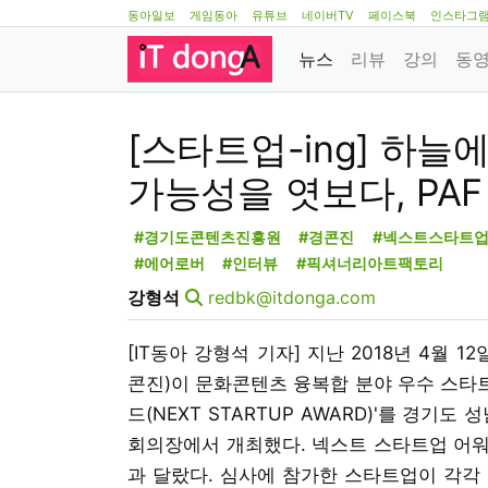
동아일보
게임동아
유튜브
네이버TV
페이스북
인스타그
뉴스
리뷰
강의
동
[스타트업-ing] 하늘
가능성을 엿보다, PA
#경기도콘텐츠진흥원
#경콘진
#넥스트스타트
#에어로버
#인터뷰
#픽셔너리아트팩토리
강형석
redbk@itdonga.com
[IT동아 강형석 기자] 지난 2018년 4월 
콘진)이 문화콘텐츠 융복합 분야 우수 스타트
드(NEXT STARTUP AWARD)'를 경
회의장에서 개최했다. 넥스트 스타트업 어워
과 달랐다. 심사에 참가한 스타트업이 각각