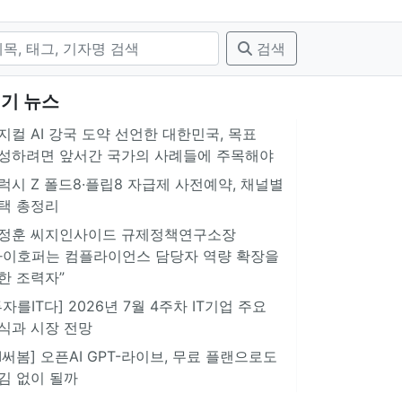
검색
기 뉴스
지컬 AI 강국 도약 선언한 대한민국, 목표
성하려면 앞서간 국가의 사례들에 주목해야
럭시 Z 폴드8·플립8 자급제 사전예약, 채널별
택 총정리
정훈 씨지인사이드 규제정책연구소장
아이호퍼는 컴플라이언스 담당자 역량 확장을
한 조력자”
투자를IT다] 2026년 7월 4주차 IT기업 주요
식과 시장 전망
AI써봄] 오픈AI GPT-라이브, 무료 플랜으로도
김 없이 될까