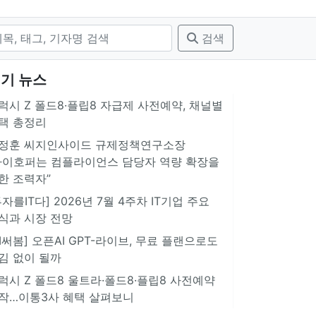
검색
기 뉴스
럭시 Z 폴드8·플립8 자급제 사전예약, 채널별
택 총정리
정훈 씨지인사이드 규제정책연구소장
아이호퍼는 컴플라이언스 담당자 역량 확장을
한 조력자”
투자를IT다] 2026년 7월 4주차 IT기업 주요
식과 시장 전망
AI써봄] 오픈AI GPT-라이브, 무료 플랜으로도
김 없이 될까
럭시 Z 폴드8 울트라·폴드8·플립8 사전예약
작…이통3사 혜택 살펴보니