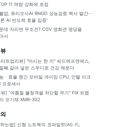
··TOP 11 역량 강화에 초점
블업, 퓨리오사AI RNGD 성능검증 백서 발간···
추론 AI 반도체 효율 입증'
운데 자리면 무조건? CGV 영화관 명당을
아서
리뷰
스타트업리뷰] "마시는 한 끼" 씨드에프앤에스,
질째 갈아 넣은 스무디로 건강 채운다
능ㆍ효율 챙긴 모바일 게이밍 CPU, 인텔 아크
3 프로세서
리뷰] “여름철 불청객을 처단할 무기” FIX 트랩
리 모기채 XMR-302
강의
IT하는법] 신형 노트북의 코파일럿(AI) 키,