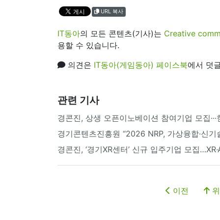
URL 복사
IT동아
의 모든 콘텐츠(기사)는
Creative 
용할 수 있습니다.
의견은
IT동아(게임동아) 페이스북
에서 덧글
관련 기사
경콘진, 상생 오픈이노베이션 참여기업 모집···
경기콘텐츠진흥원 “2026 NRP, 가상융합·신
경콘진, ‘경기XR센터’ 신규 입주기업 모집…XR·
이전
위