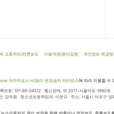
자 고충처리/반론보도
이용약관/윤리강령
개인정보 취급방
commons 저작자표시-비영리-변경금지 라이선스
에 따라 이용할 수 
호: 101-86-04512
통신판매: 제 2017-서울마포-1990호
인: 강덕원
청소년보호책임자: 이문규
주소: 서울시 마포구 양화로
 뉴스이용자의 권리 보장을 위해 반론이나 정정보도, 추후보도를