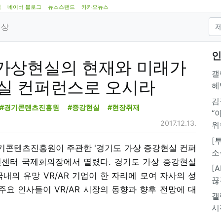
램
네이버 블로그
뉴스스탠드
카카오뉴스
영상
인
tory] 가상현실의 현재와 미래가
갤
실 컨퍼런스로 오시라
혜
김
#경기콘텐츠진흥원
#증강현실
#현장취재
“
2017.12.13.
위
[
경기콘텐츠진흥원이 주관한 '경기도 가상 증강현실 컨퍼
소
혁신센터 국제회의장에서 열렸다. 경기도 가상 증강현실
[
국내의 유망 VR/AR 기업이 한 자리에 모여 자사의 성
끊
 주요 인사들이 VR/AR 시장의 동향과 향후 전망에 대
갤
시