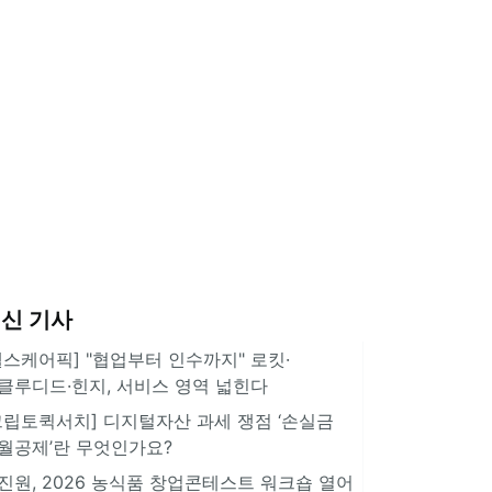
신 기사
헬스케어픽] "협업부터 인수까지" 로킷·
클루디드·힌지, 서비스 영역 넓힌다
크립토퀵서치] 디지털자산 과세 쟁점 ‘손실금
월공제’란 무엇인가요?
진원, 2026 농식품 창업콘테스트 워크숍 열어