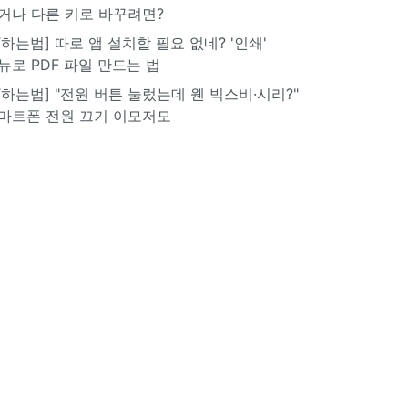
거나 다른 키로 바꾸려면?
IT하는법] 따로 앱 설치할 필요 없네? '인쇄'
뉴로 PDF 파일 만드는 법
IT하는법] "전원 버튼 눌렀는데 웬 빅스비·시리?"
마트폰 전원 끄기 이모저모