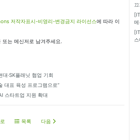
끄
[
commons 저작자표시-비영리-변경금지 라이선스
에 따라 이
메
[
스
 또는 메신저로 남겨주세요.
현대·SK플래닛 협업 기회
기술 대표 육성 프로그램으로”
AI 스타트업 지원 확대
로
목록
다음