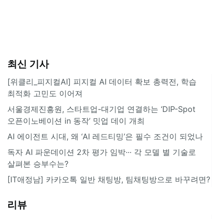
최신 기사
[위클리_피지컬AI] 피지컬 AI 데이터 확보 총력전, 학습
최적화 고민도 이어져
서울경제진흥원, 스타트업-대기업 연결하는 ‘DIP-Spot
오픈이노베이션 in 동작’ 밋업 데이 개최
AI 에이전트 시대, 왜 ‘AI 레드티밍’은 필수 조건이 되었나
독자 AI 파운데이션 2차 평가 임박··· 각 모델 별 기술로
살펴본 승부수는?
[IT애정남] 카카오톡 일반 채팅방, 팀채팅방으로 바꾸려면?
리뷰