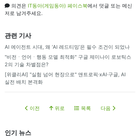
의견은
IT동아(게임동아) 페이스북
에서 덧글 또는 메신
저로 남겨주세요.
관련 기사
AI 에이전트 시대, 왜 ‘AI 레드티밍’은 필수 조건이 되었나
"비전ㆍ언어ㆍ행동 모델 최적화" 구글 제미나이 로보틱스
2의 기술 차별점은?
[위클리AI] "실험 넘어 현장으로" 앤트로픽·xAI·구글, AI
실전 배치 본격화
이전
위로
목록
다음
인기 뉴스