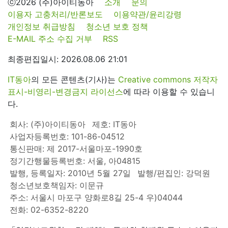
ⓒ2026 (주)아이티동아
소개
문의
이용자 고충처리/반론보도
이용약관/윤리강령
개인정보 취급방침
청소년 보호 정책
E-MAIL 주소 수집 거부
RSS
최종편집일시: 2026.08.06 21:01
IT동아
의 모든 콘텐츠(기사)는
Creative commons 저작자
표시-비영리-변경금지 라이선스
에 따라 이용할 수 있습니
다.
회사: (주)아이티동아
제호: IT동아
사업자등록번호: 101-86-04512
통신판매: 제 2017-서울마포-1990호
정기간행물등록번호: 서울, 아04815
발행, 등록일자: 2010년 5월 27일
발행/편집인: 강덕원
청소년보호책임자: 이문규
주소: 서울시 마포구 양화로8길 25-4 우)04044
전화: 02-6352-8220