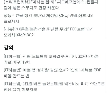
[스타트업리뷰] "마시는 한 끼" 씨드에프앤에스, 껍질째
갈아 넣은 스무디로 건강 채운다
성능ㆍ효율 챙긴 모바일 게이밍 CPU, 인텔 아크 G3
프로세서
[리뷰] “여름철 불청객을 처단할 무기” FIX 트랩 파리
모기채 XMR-302
강의
[IT하는법] 신형 노트북의 코파일럿(AI) 키, 끄거나 다른
키로 바꾸려면?
[IT하는법] 따로 앱 설치할 필요 없네? '인쇄' 메뉴로 PDF
파일 만드는 법
[IT하는법] "전원 버튼 눌렀는데 웬 빅스비·시리?" 스마트폰
전원 끄기 이모저모