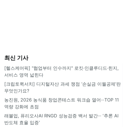
최신 기사
[헬스케어픽] "협업부터 인수까지" 로킷·인클루디드·힌지,
서비스 영역 넓힌다
[크립토퀵서치] 디지털자산 과세 쟁점 ‘손실금 이월공제’란
무엇인가요?
농진원, 2026 농식품 창업콘테스트 워크숍 열어···TOP 11
역량 강화에 초점
래블업, 퓨리오사AI RNGD 성능검증 백서 발간··· '추론 AI
반도체 효율 입증'