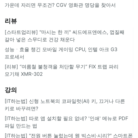
가운데 자리면 무조건? CGV 영화관 명당을 찾아서
리뷰
[스타트업리뷰] "마시는 한 끼" 씨드에프앤에스, 껍질째
갈아 넣은 스무디로 건강 채운다
성능ㆍ효율 챙긴 모바일 게이밍 CPU, 인텔 아크 G3
프로세서
[리뷰] “여름철 불청객을 처단할 무기” FIX 트랩 파리
모기채 XMR-302
강의
[IT하는법] 신형 노트북의 코파일럿(AI) 키, 끄거나 다른
키로 바꾸려면?
[IT하는법] 따로 앱 설치할 필요 없네? '인쇄' 메뉴로 PDF
파일 만드는 법
[IT하는법] "전원 버튼 눌렀는데 웬 빅스비·시리?" 스마트폰