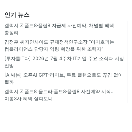
인기 뉴스
갤럭시 Z 폴드8·플립8 자급제 사전예약, 채널별 혜택
총정리
김정훈 씨지인사이드 규제정책연구소장 “아이호퍼는
컴플라이언스 담당자 역량 확장을 위한 조력자”
[투자를IT다] 2026년 7월 4주차 IT기업 주요 소식과 시장
전망
[AI써봄] 오픈AI GPT-라이브, 무료 플랜으로도 끊김 없이
될까
갤럭시 Z 폴드8 울트라·폴드8·플립8 사전예약 시작…
이통3사 혜택 살펴보니