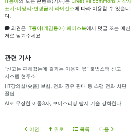
IT동아
의 모든 콘텐츠(기사)는
Creative commons 저작자
표시-비영리-변경금지 라이선스
에 따라 이용할 수 있습니
다.
의견은
IT동아(게임동아) 페이스북
에서 덧글 또는 메신
저로 남겨주세요.
관련 기사
"신고는 편해졌는데 결과는 이용자 몫" 불법스팸 신고
시스템 현주소
[IT강의실/숏폼] 보험, 전화 권유 판매 등 스팸 전화 차단
꿀팁
AI로 무장한 이통3사, 보이스피싱 탐지 기술 강화한다
이전
위로
목록
다음