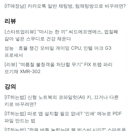
[IT애정남] 카카오톡 일반 채팅방, 팀채팅방으로 바꾸려면?
리뷰
[스타트업리뷰] "마시는 한 끼" 씨드에프앤에스, 껍질째
갈아 넣은 스무디로 건강 채운다
성능ㆍ효율 챙긴 모바일 게이밍 CPU, 인텔 아크 G3
프로세서
[리뷰] “여름철 불청객을 처단할 무기” FIX 트랩 파리
모기채 XMR-302
강의
[IT하는법] 신형 노트북의 코파일럿(AI) 키, 끄거나 다른
키로 바꾸려면?
[IT하는법] 따로 앱 설치할 필요 없네? '인쇄' 메뉴로 PDF
파일 만드는 법
[IT하는법] "전원 버튼 눌렀는데 웬 빅스비·시리?" 스마트폰