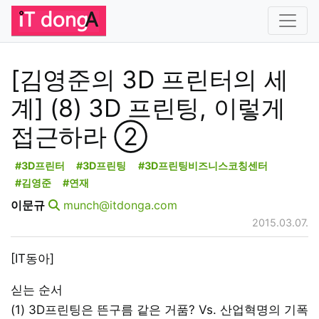
[김영준의 3D 프린터의 세
계] (8) 3D 프린팅, 이렇게
접근하라 ②
#3D프린터
#3D프린팅
#3D프린팅비즈니스코칭센터
#김영준
#연재
이문규
munch@itdonga.com
2015.03.07.
[IT동아]
싣는 순서
(1) 3D프린팅은 뜬구름 같은 거품? Vs. 산업혁명의 기폭