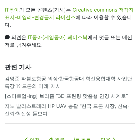
IT동아
의 모든 콘텐츠(기사)는
Creative commons 저작자
표시-비영리-변경금지 라이선스
에 따라 이용할 수 있습니
다.
의견은
IT동아(게임동아) 페이스북
에서 덧글 또는 메신
저로 남겨주세요.
관련 기사
김영준 파블로항공 의장·한국항공대 혁신융합대학 사업단
특강 ‘K-드론의 미래’ 제시
[스타트업-ing] 브리즘 “3D 프린팅 맞춤형 안경 세계로”
지노 발리스트레리 HP UAV 총괄 "한국 드론 시장, 신속·
신뢰·혁신성 돋보여"
이전
위로
목록
다음