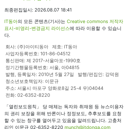
최종편집일시: 2026.08.07 18:41
IT동아
의 모든 콘텐츠(기사)는
Creative commons 저작자
표시-비영리-변경금지 라이선스
에 따라 이용할 수 있습니
다.
회사: (주)아이티동아
제호: IT동아
사업자등록번호: 101-86-04512
통신판매: 제 2017-서울마포-1990호
정기간행물등록번호: 서울, 아04815
발행, 등록일자: 2010년 5월 27일
발행/편집인: 강덕원
청소년보호책임자: 이문규
주소: 서울시 마포구 양화로8길 25-4 우)04044
전화: 02-6352-8220
「열린보도원칙」 당 매체는 독자와 취재원 등 뉴스이용자
의 권리 보장을 위해 반론이나 정정보도, 추후보도를 요청
할 수 있는 창구를 열어두고 있음을 알려드립니다. 고충처
리인 이문규 02-6352-8220
munch@itdonga.com