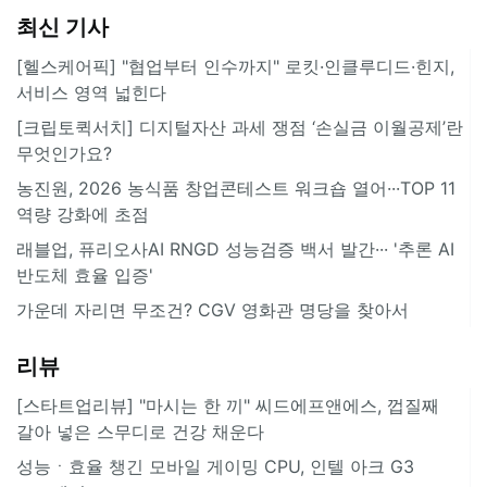
최신 기사
[헬스케어픽] "협업부터 인수까지" 로킷·인클루디드·힌지,
서비스 영역 넓힌다
[크립토퀵서치] 디지털자산 과세 쟁점 ‘손실금 이월공제’란
무엇인가요?
농진원, 2026 농식품 창업콘테스트 워크숍 열어···TOP 11
역량 강화에 초점
래블업, 퓨리오사AI RNGD 성능검증 백서 발간··· '추론 AI
반도체 효율 입증'
가운데 자리면 무조건? CGV 영화관 명당을 찾아서
리뷰
[스타트업리뷰] "마시는 한 끼" 씨드에프앤에스, 껍질째
갈아 넣은 스무디로 건강 채운다
성능ㆍ효율 챙긴 모바일 게이밍 CPU, 인텔 아크 G3