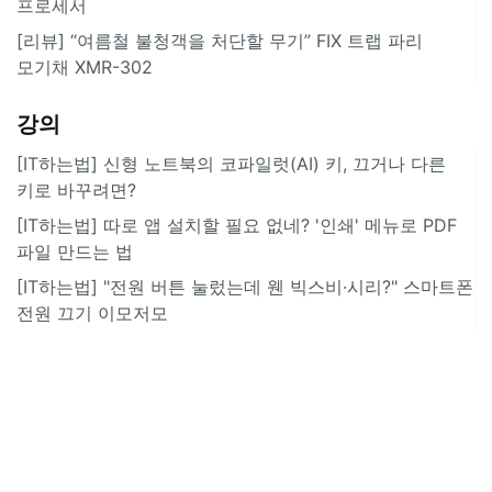
프로세서
[리뷰] “여름철 불청객을 처단할 무기” FIX 트랩 파리
모기채 XMR-302
강의
[IT하는법] 신형 노트북의 코파일럿(AI) 키, 끄거나 다른
키로 바꾸려면?
[IT하는법] 따로 앱 설치할 필요 없네? '인쇄' 메뉴로 PDF
파일 만드는 법
[IT하는법] "전원 버튼 눌렀는데 웬 빅스비·시리?" 스마트폰
전원 끄기 이모저모