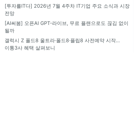
[투자를IT다] 2026년 7월 4주차 IT기업 주요 소식과 시장
전망
[AI써봄] 오픈AI GPT-라이브, 무료 플랜으로도 끊김 없이
될까
갤럭시 Z 폴드8 울트라·폴드8·플립8 사전예약 시작…
이통3사 혜택 살펴보니