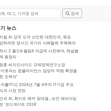
검색
기 뉴스
지컬 AI 강국 도약 선언한 대한민국, 목표
성하려면 앞서간 국가의 사례들에 주목해야
럭시 Z 폴드8·플립8 자급제 사전예약, 채널별
택 총정리
정훈 씨지인사이드 규제정책연구소장
아이호퍼는 컴플라이언스 담당자 역량 확장을
한 조력자”
투자를IT다] 2026년 7월 4주차 IT기업 주요
식과 시장 전망
간과 AI, 화이트 해커 맞대결...보안 패러다임
꾼 ‘코드게이트 2026’