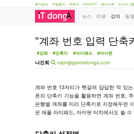
동아일보
게임동아
유튜브
네이버TV
페이스북
인스타그
뉴스
리뷰
강의
동
"계좌 번호 입력 단축키
#강좌
#단축키
#아이패드
#아이폰
나진희
najin@gamedonga.com
계좌 번호 13자리가 헷갈려 답답한 적 있는
폰의 단축키 기능을 활용하면 계좌 번호, 주
은행별 계좌를 미리 단축키로 지정해두면 이를
은 애플 아이패드, 아이팟 터치에서도 쓸 수