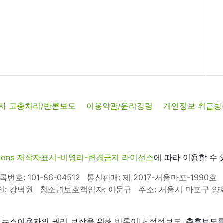
자 고충처리/반론보도
이용약관/윤리강령
개인정보 취급방
commons 저작자표시-비영리-변경금지 라이선스
에 따라 이용할 수 
호: 101-86-04512
통신판매: 제 2017-서울마포-1990호
인: 강덕원
청소년보호책임자: 이문규
주소: 서울시 마포구 양화로
 뉴스이용자의 권리 보장을 위해 반론이나 정정보도, 추후보도를