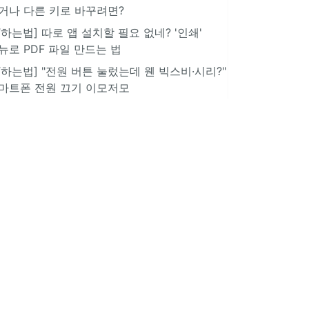
거나 다른 키로 바꾸려면?
IT하는법] 따로 앱 설치할 필요 없네? '인쇄'
뉴로 PDF 파일 만드는 법
IT하는법] "전원 버튼 눌렀는데 웬 빅스비·시리?"
마트폰 전원 끄기 이모저모