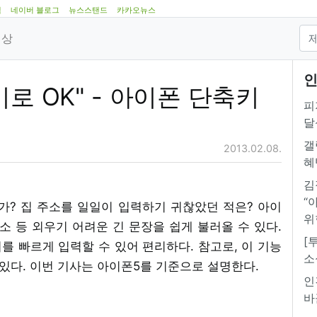
램
네이버 블로그
뉴스스탠드
카카오뉴스
영상
인
로 OK" - 아이폰 단축키
피
달
갤
2013.02.08.
혜
김
“
가? 집 주소를 일일이 입력하기 귀찮았던 적은? 아이
위
소 등 외우기 어려운 긴 문장을 쉽게 불러올 수 있다.
[
 빠르게 입력할 수 있어 편리하다. 참고로, 이 기능
소
 있다. 이번 기사는 아이폰5를 기준으로 설명한다.
인
바