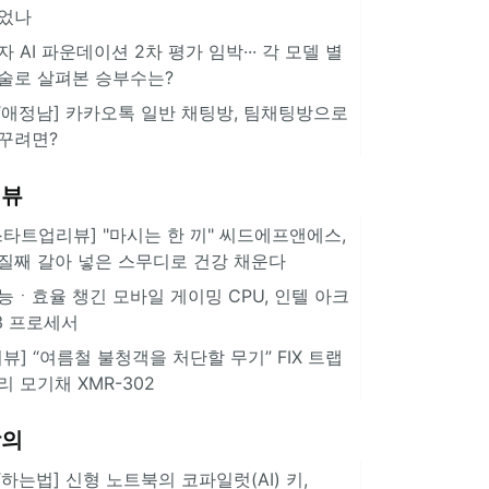
었나
자 AI 파운데이션 2차 평가 임박··· 각 모델 별
술로 살펴본 승부수는?
IT애정남] 카카오톡 일반 채팅방, 팀채팅방으로
꾸려면?
리뷰
스타트업리뷰] "마시는 한 끼" 씨드에프앤에스,
질째 갈아 넣은 스무디로 건강 채운다
능ㆍ효율 챙긴 모바일 게이밍 CPU, 인텔 아크
3 프로세서
리뷰] “여름철 불청객을 처단할 무기” FIX 트랩
리 모기채 XMR-302
강의
IT하는법] 신형 노트북의 코파일럿(AI) 키,