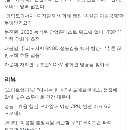
서비스 영역 넓힌다
[크립토퀵서치] 디지털자산 과세 쟁점 ‘손실금 이월공제’란
무엇인가요?
농진원, 2026 농식품 창업콘테스트 워크숍 열어···TOP 11
역량 강화에 초점
래블업, 퓨리오사AI RNGD 성능검증 백서 발간··· '추론 AI
반도체 효율 입증'
가운데 자리면 무조건? CGV 영화관 명당을 찾아서
리뷰
[스타트업리뷰] "마시는 한 끼" 씨드에프앤에스, 껍질째
갈아 넣은 스무디로 건강 채운다
성능ㆍ효율 챙긴 모바일 게이밍 CPU, 인텔 아크 G3
프로세서
[리뷰] “여름철 불청객을 처단할 무기” FIX 트랩 파리
모기채 XMR-302