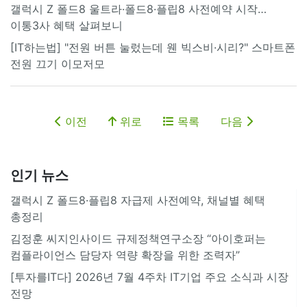
갤럭시 Z 폴드8 울트라·폴드8·플립8 사전예약 시작…
이통3사 혜택 살펴보니
[IT하는법] "전원 버튼 눌렀는데 웬 빅스비·시리?" 스마트폰
전원 끄기 이모저모
이전
위로
목록
다음
인기 뉴스
갤럭시 Z 폴드8·플립8 자급제 사전예약, 채널별 혜택
총정리
김정훈 씨지인사이드 규제정책연구소장 “아이호퍼는
컴플라이언스 담당자 역량 확장을 위한 조력자”
[투자를IT다] 2026년 7월 4주차 IT기업 주요 소식과 시장
전망