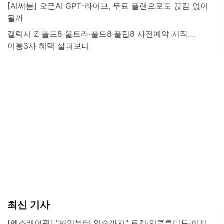
[AI써봄] 오픈AI GPT-라이브, 무료 플랜으로도 끊김 없이
될까
갤럭시 Z 폴드8 울트라·폴드8·플립8 사전예약 시작…
이통3사 혜택 살펴보니
최신 기사
[헬스케어픽] "협업부터 인수까지" 로킷·인클루디드·힌지,