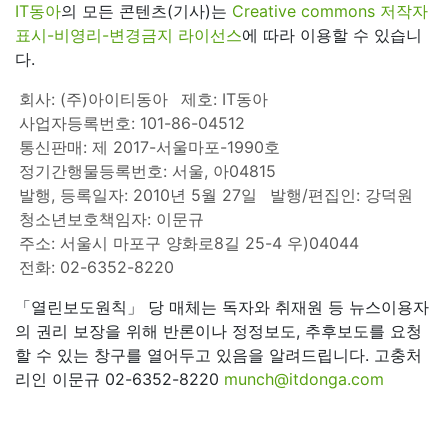
IT동아
의 모든 콘텐츠(기사)는
Creative commons 저작자
표시-비영리-변경금지 라이선스
에 따라 이용할 수 있습니
다.
회사: (주)아이티동아
제호: IT동아
사업자등록번호: 101-86-04512
통신판매: 제 2017-서울마포-1990호
정기간행물등록번호: 서울, 아04815
발행, 등록일자: 2010년 5월 27일
발행/편집인: 강덕원
청소년보호책임자: 이문규
주소: 서울시 마포구 양화로8길 25-4 우)04044
전화: 02-6352-8220
「열린보도원칙」 당 매체는 독자와 취재원 등 뉴스이용자
의 권리 보장을 위해 반론이나 정정보도, 추후보도를 요청
할 수 있는 창구를 열어두고 있음을 알려드립니다. 고충처
리인 이문규 02-6352-8220
munch@itdonga.com