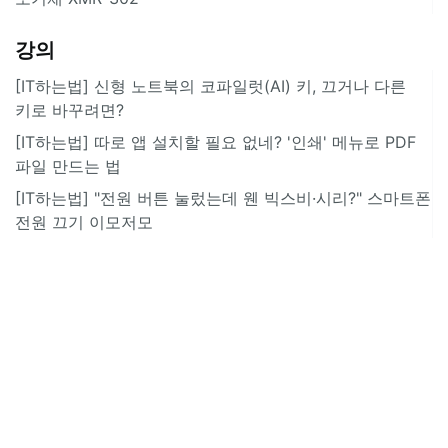
강의
[IT하는법] 신형 노트북의 코파일럿(AI) 키, 끄거나 다른
키로 바꾸려면?
[IT하는법] 따로 앱 설치할 필요 없네? '인쇄' 메뉴로 PDF
파일 만드는 법
[IT하는법] "전원 버튼 눌렀는데 웬 빅스비·시리?" 스마트폰
전원 끄기 이모저모