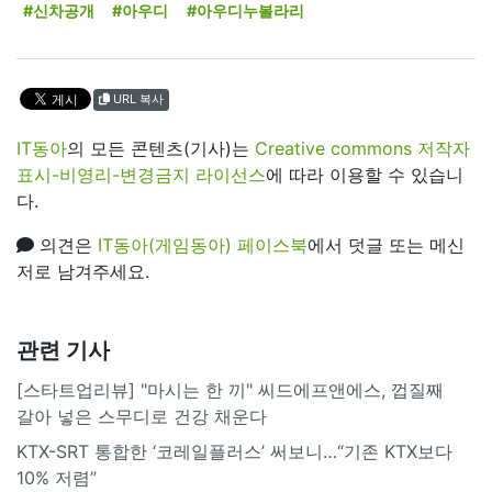
#신차공개
#아우디
#아우디누볼라리
URL 복사
IT동아
의 모든 콘텐츠(기사)는
Creative commons 저작자
표시-비영리-변경금지 라이선스
에 따라 이용할 수 있습니
다.
의견은
IT동아(게임동아) 페이스북
에서 덧글 또는 메신
저로 남겨주세요.
관련 기사
[스타트업리뷰] "마시는 한 끼" 씨드에프앤에스, 껍질째
갈아 넣은 스무디로 건강 채운다
KTX-SRT 통합한 ‘코레일플러스’ 써보니…“기존 KTX보다
10% 저렴”