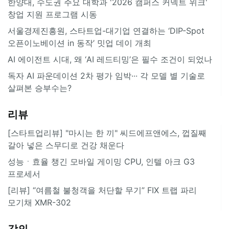
한양대, 수도권 주요 대학과 '2026 캠퍼스 커넥트 위크'
창업 지원 프로그램 시동
서울경제진흥원, 스타트업-대기업 연결하는 ‘DIP-Spot
오픈이노베이션 in 동작’ 밋업 데이 개최
AI 에이전트 시대, 왜 ‘AI 레드티밍’은 필수 조건이 되었나
독자 AI 파운데이션 2차 평가 임박··· 각 모델 별 기술로
살펴본 승부수는?
리뷰
[스타트업리뷰] "마시는 한 끼" 씨드에프앤에스, 껍질째
갈아 넣은 스무디로 건강 채운다
성능ㆍ효율 챙긴 모바일 게이밍 CPU, 인텔 아크 G3
프로세서
[리뷰] “여름철 불청객을 처단할 무기” FIX 트랩 파리
모기채 XMR-302
강의