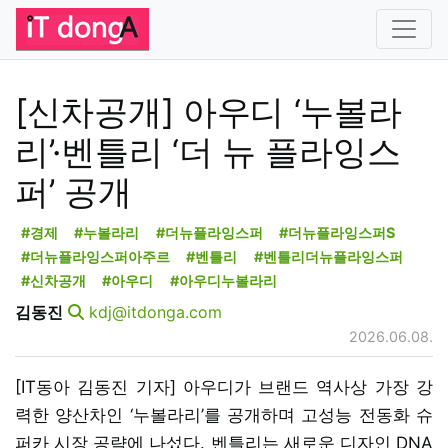
[신차공개] 아우디 ‘누볼라
리’·벤틀리 ‘더 뉴 플라잉스
퍼’ 공개
#경제
#누볼라리
#더뉴플라잉스퍼
#더뉴플라잉스퍼S
#더뉴플라잉스퍼아주르
#벤틀리
#벤틀리더뉴플라잉스퍼
#신차공개
#아우디
#아우디누볼라리
김동진
kdj@itdonga.com
2026.06.08.
[IT동아 김동진 기자] 아우디가 브랜드 역사상 가장 강
력한 양산차인 ‘누볼라리’를 공개하며 고성능 전동화 슈
퍼카 시장 공략에 나섰다. 벤틀리는 새로운 디자인 DNA