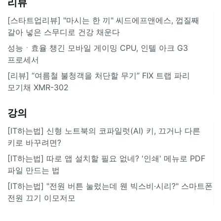
리뷰
[스타트업리뷰] "마시는 한 끼" 씨드에프앤에스, 껍질째
갈아 넣은 스무디로 건강 채운다
성능ㆍ효율 챙긴 모바일 게이밍 CPU, 인텔 아크 G3
프로세서
[리뷰] “여름철 불청객을 처단할 무기” FIX 트랩 파리
모기채 XMR-302
강의
[IT하는법] 신형 노트북의 코파일럿(AI) 키, 끄거나 다른
키로 바꾸려면?
[IT하는법] 따로 앱 설치할 필요 없네? '인쇄' 메뉴로 PDF
파일 만드는 법
[IT하는법] "전원 버튼 눌렀는데 웬 빅스비·시리?" 스마트폰
전원 끄기 이모저모