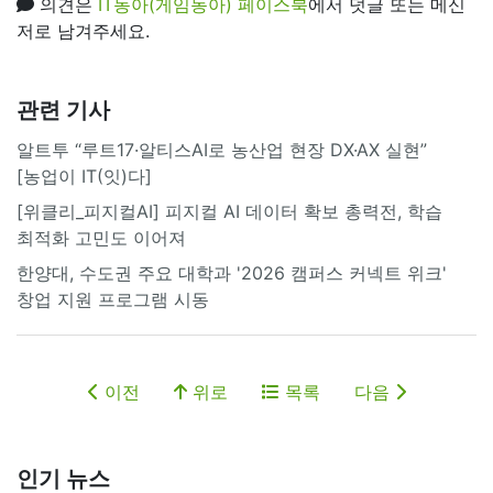
의견은
IT동아(게임동아) 페이스북
에서 덧글 또는 메신
저로 남겨주세요.
관련 기사
알트투 “루트17·알티스AI로 농산업 현장 DX·AX 실현”
[농업이 IT(잇)다]
[위클리_피지컬AI] 피지컬 AI 데이터 확보 총력전, 학습
최적화 고민도 이어져
한양대, 수도권 주요 대학과 '2026 캠퍼스 커넥트 위크'
창업 지원 프로그램 시동
이전
위로
목록
다음
인기 뉴스