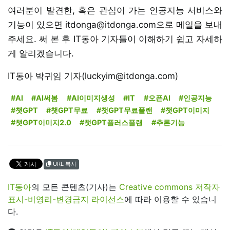
여러분이 발견한, 혹은 관심이 가는 인공지능 서비스와
기능이 있으면 itdonga@itdonga.com으로 메일을 보내
주세요. 써 본 후 IT동아 기자들이 이해하기 쉽고 자세하
게 알리겠습니다.
IT동아 박귀임 기자(luckyim@itdonga.com)
#AI
#AI써봄
#AI이미지생성
#IT
#오픈AI
#인공지능
#챗GPT
#챗GPT무료
#챗GPT무료플랜
#챗GPT이미지
#챗GPT이미지2.0
#챗GPT플러스플랜
#추론기능
URL 복사
IT동아
의 모든 콘텐츠(기사)는
Creative commons 저작자
표시-비영리-변경금지 라이선스
에 따라 이용할 수 있습니
다.