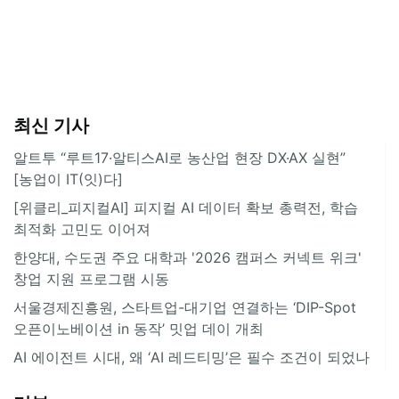
최신 기사
알트투 “루트17·알티스AI로 농산업 현장 DX·AX 실현”
[농업이 IT(잇)다]
[위클리_피지컬AI] 피지컬 AI 데이터 확보 총력전, 학습
최적화 고민도 이어져
한양대, 수도권 주요 대학과 '2026 캠퍼스 커넥트 위크'
창업 지원 프로그램 시동
서울경제진흥원, 스타트업-대기업 연결하는 ‘DIP-Spot
오픈이노베이션 in 동작’ 밋업 데이 개최
AI 에이전트 시대, 왜 ‘AI 레드티밍’은 필수 조건이 되었나