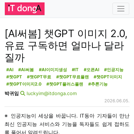
[AI써봄] 챗GPT 이미지 2.0,
유료 구독하면 얼마나 달라
질까
#AI
#AI써봄
#AI이미지생성
#IT
#오픈AI
#인공지능
#챗GPT
#챗GPT무료
#챗GPT무료플랜
#챗GPT이미지
#챗GPT이미지2.0
#챗GPT플러스플랜
#추론기능
박귀임
luckyim@itdonga.com
2026.06.05.
※ 인공지능이 세상을 바꿉니다. IT동아 기자들이 만난
최신 인공지능 서비스와 기능을 독자들도 쉽게 접하도
록 풀어서 알려드립니다.