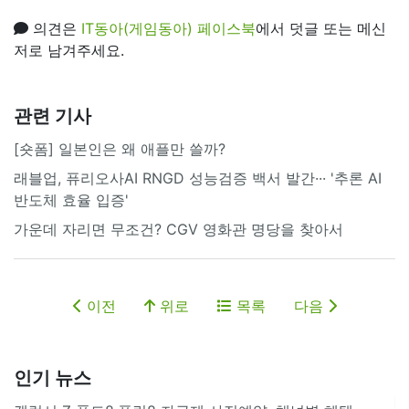
의견은
IT동아(게임동아) 페이스북
에서 덧글 또는 메신
저로 남겨주세요.
관련 기사
[숏폼] 일본인은 왜 애플만 쓸까?
래블업, 퓨리오사AI RNGD 성능검증 백서 발간··· '추론 AI
반도체 효율 입증'
가운데 자리면 무조건? CGV 영화관 명당을 찾아서
이전
위로
목록
다음
인기 뉴스