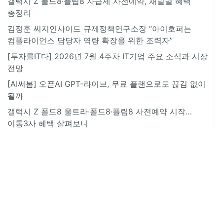
갤럭시 Z 폴드8·플립8 자급제 사전예약, 채널별 혜택
총정리
김정훈 씨지인사이드 규제정책연구소장 “아이호퍼는
컴플라이언스 담당자 역량 확장을 위한 조력자”
[투자를IT다] 2026년 7월 4주차 IT기업 주요 소식과 시장
전망
[AI써봄] 오픈AI GPT-라이브, 무료 플랜으로도 끊김 없이
될까
갤럭시 Z 폴드8 울트라·폴드8·플립8 사전예약 시작…
이통3사 혜택 살펴보니