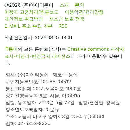
ⓒ2026 (주)아이티동아
소개
문의
이용자 고충처리/반론보도
이용약관/윤리강령
개인정보 취급방침
청소년 보호 정책
E-MAIL 주소 수집 거부
RSS
최종편집일시: 2026.08.07 18:41
IT동아
의 모든 콘텐츠(기사)는
Creative commons 저작자
표시-비영리-변경금지 라이선스
에 따라 이용할 수 있습니
다.
회사: (주)아이티동아
제호: IT동아
사업자등록번호: 101-86-04512
통신판매: 제 2017-서울마포-1990호
정기간행물등록번호: 서울, 아04815
발행, 등록일자: 2010년 5월 27일
발행/편집인: 강덕원
청소년보호책임자: 이문규
주소: 서울시 마포구 양화로8길 25-4 우)04044
전화: 02-6352-8220