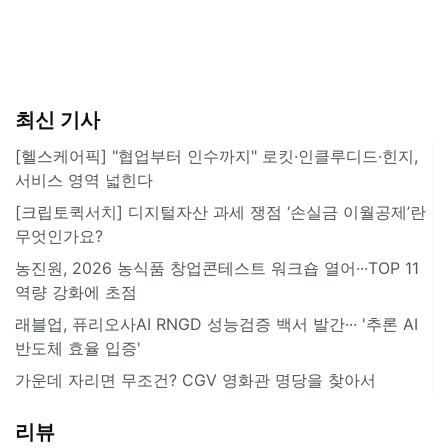
최신 기사
[헬스케어픽] "협업부터 인수까지" 로킷·인클루디드·힌지,
서비스 영역 넓힌다
[크립토퀵서치] 디지털자산 과세 쟁점 ‘손실금 이월공제’란
무엇인가요?
농진원, 2026 농식품 창업콘테스트 워크숍 열어···TOP 11
역량 강화에 초점
래블업, 퓨리오사AI RNGD 성능검증 백서 발간··· '추론 AI
반도체 효율 입증'
가운데 자리면 무조건? CGV 영화관 명당을 찾아서
리뷰