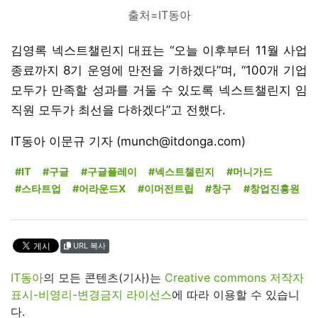
출처=IT동아
김영록 넥스트챌린지 대표는 “오늘 이후부터 11월 사업
종료까지 8기 운영에 만전을 기하겠다”며, “100개 기업
모두가 만족할 성과를 거둘 수 있도록 넥스트챌린지 임
직원 모두가 최선을 다하겠다”고 전했다.
IT동아 이문규 기자 (munch@itdonga.com)
#IT
#구글
#구글플레이
#넥스트챌린지
#머니가드
#스타트업
#어라운드X
#이머전트립
#창구
#창업진흥원
URL 복사
IT동아
의 모든 콘텐츠(기사)는
Creative commons 저작자
표시-비영리-변경금지 라이선스
에 따라 이용할 수 있습니
다.