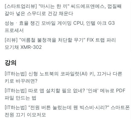
[스타트업리뷰] "마시는 한 끼" 씨드에프앤에스, 껍질째
갈아 넣은 스무디로 건강 채운다
성능ㆍ효율 챙긴 모바일 게이밍 CPU, 인텔 아크 G3
프로세서
[리뷰] “여름철 불청객을 처단할 무기” FIX 트랩 파리
모기채 XMR-302
강의
[IT하는법] 신형 노트북의 코파일럿(AI) 키, 끄거나 다른
키로 바꾸려면?
[IT하는법] 따로 앱 설치할 필요 없네? '인쇄' 메뉴로 PDF
파일 만드는 법
[IT하는법] "전원 버튼 눌렀는데 웬 빅스비·시리?" 스마트폰
전원 끄기 이모저모