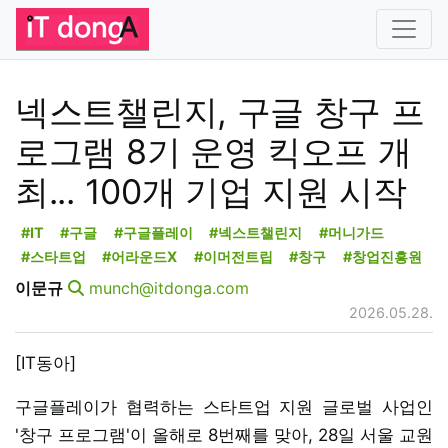
넥스트챌린지, 구글 창구 프
로그램 8기 운영 킥오프 개
최... 100개 기업 지원 시작
#IT
#구글
#구글플레이
#넥스트챌린지
#머니가드
#스타트업
#어라운드X
#이머전트립
#창구
#창업진흥원
이문규
munch@itdonga.com
2026.05.28.
[IT동아]
구글플레이가 협력하는 스타트업 지원 글로벌 사업인
'창구 프로그램'이 올해로 8번째를 맞아, 28일 서울 교원