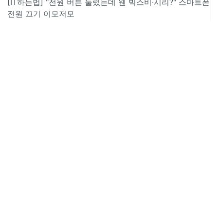
[IT하는법] "전원 버튼 눌렀는데 웬 빅스비·시리?" 스마트폰
전원 끄기 이모저모