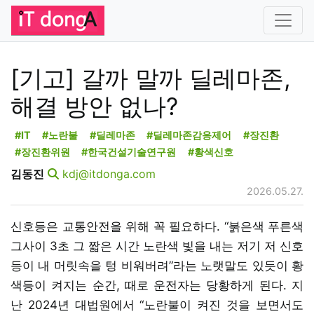
[기고] 갈까 말까 딜레마존,
해결 방안 없나?
#IT
#노란불
#딜레마존
#딜레마존감응제어
#장진환
#장진환위원
#한국건설기술연구원
#황색신호
김동진
kdj@itdonga.com
2026.05.27.
신호등은 교통안전을 위해 꼭 필요하다. “붉은색 푸른색
그사이 3초 그 짧은 시간 노란색 빛을 내는 저기 저 신호
등이 내 머릿속을 텅 비워버려”라는 노랫말도 있듯이 황
색등이 켜지는 순간, 때로 운전자는 당황하게 된다. 지
난 2024년 대법원에서 “노란불이 켜진 것을 보면서도