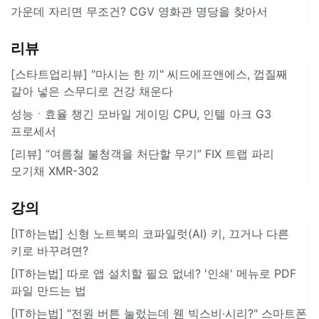
가운데 자리면 무조건? CGV 영화관 명당을 찾아서
리뷰
[스타트업리뷰] "마시는 한 끼" 씨드에프앤에스, 껍질째
갈아 넣은 스무디로 건강 채운다
성능ㆍ효율 챙긴 모바일 게이밍 CPU, 인텔 아크 G3
프로세서
[리뷰] “여름철 불청객을 처단할 무기” FIX 트랩 파리
모기채 XMR-302
강의
[IT하는법] 신형 노트북의 코파일럿(AI) 키, 끄거나 다른
키로 바꾸려면?
[IT하는법] 따로 앱 설치할 필요 없네? '인쇄' 메뉴로 PDF
파일 만드는 법
[IT하는법] "전원 버튼 눌렀는데 웬 빅스비·시리?" 스마트폰