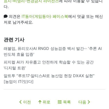
표시-비영리-변경금지 라이선스
에 따라 이용할 수 있습니
다.
의견은
IT동아(게임동아) 페이스북
에서 덧글 또는 메신
저로 남겨주세요.
관련 기사
래블업, 퓨리오사AI RNGD 성능검증 백서 발간··· '추론 AI
반도체 효율 입증'
피지컬 AI가 자유롭고 안전하게 학습할 수 있는 공간
‘디지털 트윈’
알트투 “루트17·알티스AI로 농산업 현장 DX·AX 실현”
[농업이 IT(잇)다]
이전
위로
목록
다음