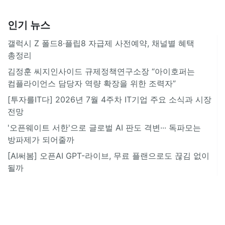
인기 뉴스
갤럭시 Z 폴드8·플립8 자급제 사전예약, 채널별 혜택
총정리
김정훈 씨지인사이드 규제정책연구소장 “아이호퍼는
컴플라이언스 담당자 역량 확장을 위한 조력자”
[투자를IT다] 2026년 7월 4주차 IT기업 주요 소식과 시장
전망
'오픈웨이트 서한'으로 글로벌 AI 판도 격변··· 독파모는
방파제가 되어줄까
[AI써봄] 오픈AI GPT-라이브, 무료 플랜으로도 끊김 없이
될까