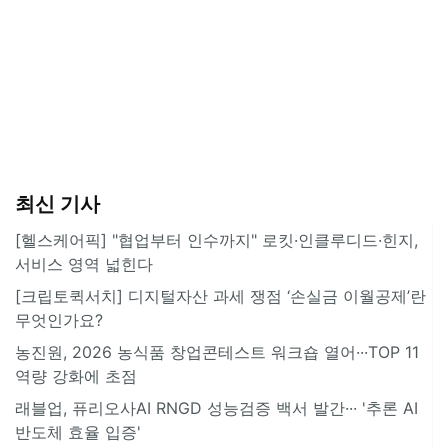
최신 기사
[헬스케어픽] "협업부터 인수까지" 로킷·인클루디드·힌지,
서비스 영역 넓힌다
[크립토퀵서치] 디지털자산 과세 쟁점 ‘손실금 이월공제’란
무엇인가요?
농진원, 2026 농식품 창업콘테스트 워크숍 열어···TOP 11
역량 강화에 초점
래블업, 퓨리오사AI RNGD 성능검증 백서 발간··· '추론 AI
반도체 효율 입증'