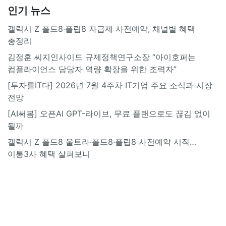
인기 뉴스
갤럭시 Z 폴드8·플립8 자급제 사전예약, 채널별 혜택
총정리
김정훈 씨지인사이드 규제정책연구소장 “아이호퍼는
컴플라이언스 담당자 역량 확장을 위한 조력자”
[투자를IT다] 2026년 7월 4주차 IT기업 주요 소식과 시장
전망
[AI써봄] 오픈AI GPT-라이브, 무료 플랜으로도 끊김 없이
될까
갤럭시 Z 폴드8 울트라·폴드8·플립8 사전예약 시작…
이통3사 혜택 살펴보니