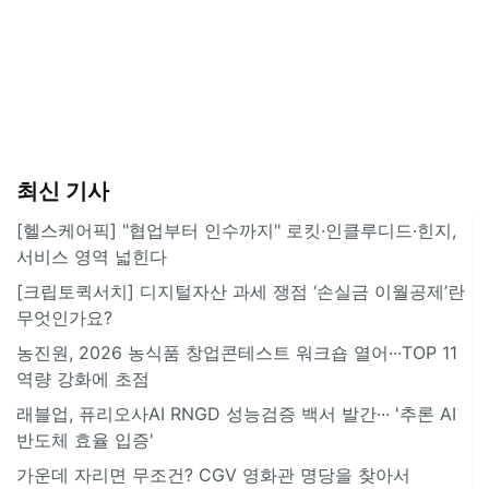
최신 기사
[헬스케어픽] "협업부터 인수까지" 로킷·인클루디드·힌지,
서비스 영역 넓힌다
[크립토퀵서치] 디지털자산 과세 쟁점 ‘손실금 이월공제’란
무엇인가요?
농진원, 2026 농식품 창업콘테스트 워크숍 열어···TOP 11
역량 강화에 초점
래블업, 퓨리오사AI RNGD 성능검증 백서 발간··· '추론 AI
반도체 효율 입증'
가운데 자리면 무조건? CGV 영화관 명당을 찾아서