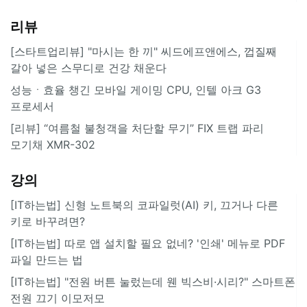
리뷰
[스타트업리뷰] "마시는 한 끼" 씨드에프앤에스, 껍질째
갈아 넣은 스무디로 건강 채운다
성능ㆍ효율 챙긴 모바일 게이밍 CPU, 인텔 아크 G3
프로세서
[리뷰] “여름철 불청객을 처단할 무기” FIX 트랩 파리
모기채 XMR-302
강의
[IT하는법] 신형 노트북의 코파일럿(AI) 키, 끄거나 다른
키로 바꾸려면?
[IT하는법] 따로 앱 설치할 필요 없네? '인쇄' 메뉴로 PDF
파일 만드는 법
[IT하는법] "전원 버튼 눌렀는데 웬 빅스비·시리?" 스마트폰
전원 끄기 이모저모