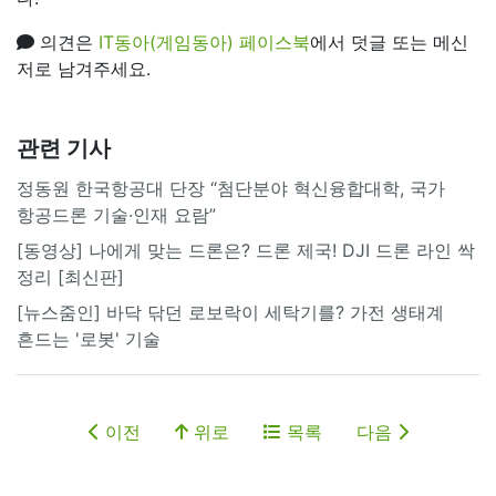
의견은
IT동아(게임동아) 페이스북
에서 덧글 또는 메신
저로 남겨주세요.
관련 기사
정동원 한국항공대 단장 “첨단분야 혁신융합대학, 국가
항공드론 기술·인재 요람”
[동영상] 나에게 맞는 드론은? 드론 제국! DJI 드론 라인 싹
정리 [최신판]
[뉴스줌인] 바닥 닦던 로보락이 세탁기를? 가전 생태계
흔드는 '로봇' 기술
이전
위로
목록
다음