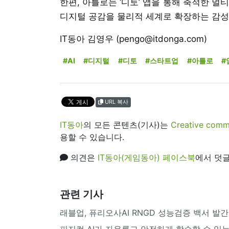
한편, 아틀로는 ‘디토’ 앱을 통해 축적한 
디지털 공감을 물리적 세계로 확장하는 감성
IT동아 김영우 (pengo@itdonga.com)
#AI
#디지털
#디토
#스타트업
#아틀로
#
URL 복사
IT동아
의 모든 콘텐츠(기사)는
Creative 
용할 수 있습니다.
의견은
IT동아(게임동아) 페이스북
에서 덧글
관련 기사
래블업, 퓨리오사AI RNGD 성능검증 백서 발간··
피지컬 AI가 자유롭고 안전하게 학습할 수 있는