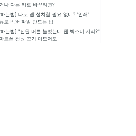
거나 다른 키로 바꾸려면?
IT하는법] 따로 앱 설치할 필요 없네? '인쇄'
뉴로 PDF 파일 만드는 법
IT하는법] "전원 버튼 눌렀는데 웬 빅스비·시리?"
마트폰 전원 끄기 이모저모