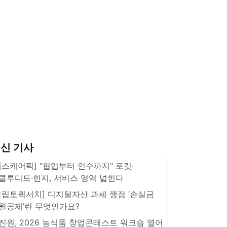
신 기사
헬스케어픽] "협업부터 인수까지" 로킷·
클루디드·힌지, 서비스 영역 넓힌다
크립토퀵서치] 디지털자산 과세 쟁점 ‘손실금
월공제’란 무엇인가요?
진원, 2026 농식품 창업콘테스트 워크숍 열어