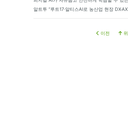
알트투 “루트17·알티스AI로 농산업 현장 DX·AX 
이전
위