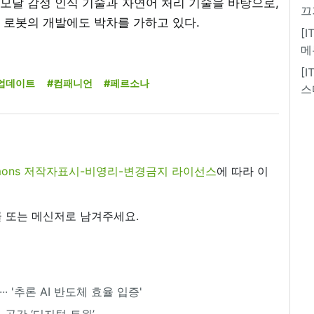
멀티모달 감성 인식 기술과 자연어 처리 기술을 바탕으로,
끄
 로봇의 개발에도 박차를 가하고 있다.
[
메
[
업데이트
#컴패니언
#페르소나
스
commons 저작자표시-비영리-변경금지 라이선스
에 따라 이
 또는 메신저로 남겨주세요.
· '추론 AI 반도체 효율 입증'
 공간 ‘디지털 트윈’