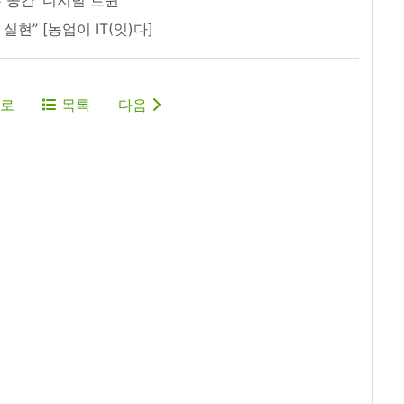
실현” [농업이 IT(잇)다]
로
목록
다음