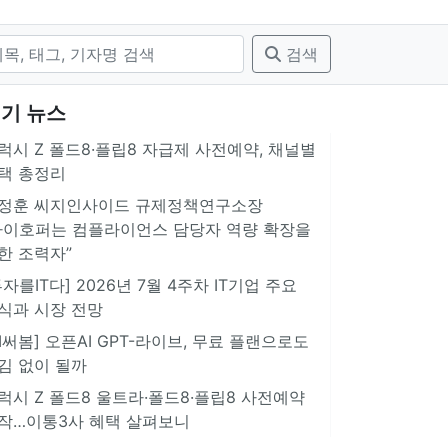
검색
기 뉴스
럭시 Z 폴드8·플립8 자급제 사전예약, 채널별
택 총정리
정훈 씨지인사이드 규제정책연구소장
아이호퍼는 컴플라이언스 담당자 역량 확장을
한 조력자”
투자를IT다] 2026년 7월 4주차 IT기업 주요
식과 시장 전망
AI써봄] 오픈AI GPT-라이브, 무료 플랜으로도
김 없이 될까
럭시 Z 폴드8 울트라·폴드8·플립8 사전예약
작…이통3사 혜택 살펴보니