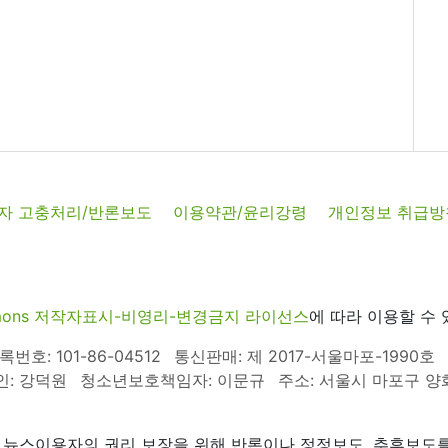
자 고충처리/반론보도
이용약관/윤리강령
개인정보 취급방
commons 저작자표시-비영리-변경금지 라이선스
에 따라 이용할 수 
호: 101-86-04512
통신판매: 제 2017-서울마포-1990호
인: 강덕원
청소년보호책임자: 이문규
주소: 서울시 마포구 양화로
 뉴스이용자의 권리 보장을 위해 반론이나 정정보도, 추후보도를