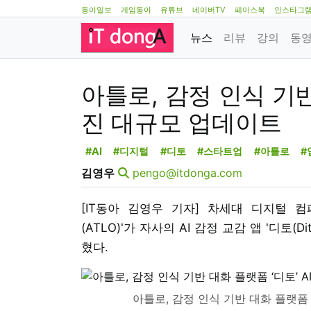
동아일보
게임동아
유튜브
네이버TV
페이스북
인스타그
뉴스
리뷰
강의
동
아틀로, 감정 인식 기반 
진 대규모 업데이트
#AI
#디지털
#디토
#스타트업
#아틀로
#
김영우
pengo@itdonga.com
[IT동아 김영우 기자] 차세대 디지털 
(ATLO)'가 자사의 AI 감정 교감 앱 '디토(
혔다.
아틀로, 감정 인식 기반 대화 플랫폼 