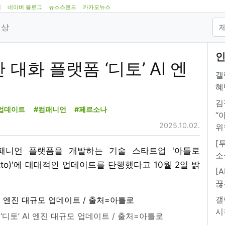
램
네이버 블로그
뉴스스탠드
카카오뉴스
영상
인
대화 플랫폼 ‘디토’ AI 엔
갤
혜
김
업데이트
#컴패니언
#페르소나
“
2025.10.02.
위
[
컴패니언 플랫폼을 개발하는 기술 스타트업 '아틀로
소
Ditto)'에 대대적인 업데이트를 단행했다고 10월 2일 밝
[
끊
갤
시
‘디토’ AI 엔진 대규모 업데이트 / 출처=아틀로