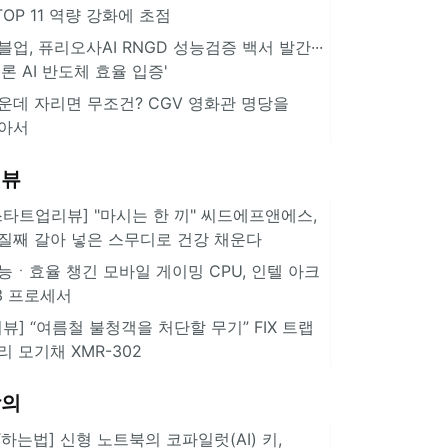
··TOP 11 역량 강화에 초점
블업, 퓨리오사AI RNGD 성능검증 백서 발간···
추론 AI 반도체 효율 입증'
운데 자리면 무조건? CGV 영화관 명당을
아서
리뷰
스타트업리뷰] "마시는 한 끼" 씨드에프앤에스,
질째 갈아 넣은 스무디로 건강 채운다
능ㆍ효율 챙긴 모바일 게이밍 CPU, 인텔 아크
3 프로세서
리뷰] “여름철 불청객을 처단할 무기” FIX 트랩
리 모기채 XMR-302
강의
IT하는법] 신형 노트북의 코파일럿(AI) 키,