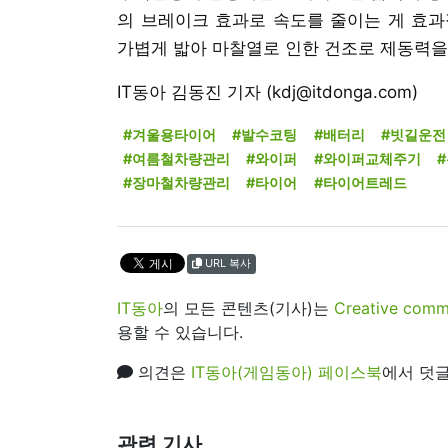
의 브레이크 효과로 속도를 줄이는 게 효과
가볍게 밟아 마찰열로 인한 건조로 제동력을
IT동아 김동진 기자 (kdj@itdonga.com)
#겨울용타이어
#발수코팅
#배터리
#빗길운전
#여름철차량관리
#와이퍼
#와이퍼교체주기
#장마철차량관리
#타이어
#타이어트레드
URL 복사
IT동아
의 모든 콘텐츠(기사)는
Creative 
용할 수 있습니다.
의견은
IT동아(게임동아) 페이스북
에서 덧글
관련 기사