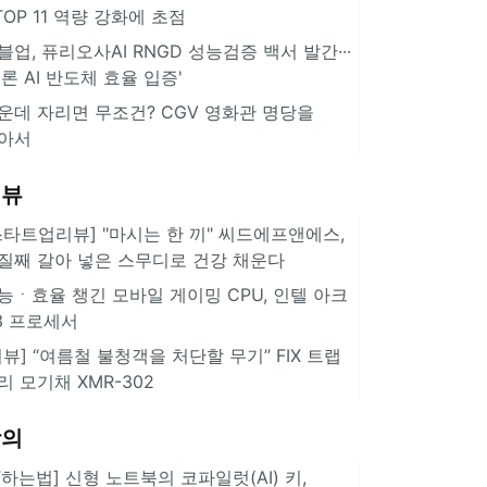
··TOP 11 역량 강화에 초점
블업, 퓨리오사AI RNGD 성능검증 백서 발간···
추론 AI 반도체 효율 입증'
운데 자리면 무조건? CGV 영화관 명당을
아서
리뷰
스타트업리뷰] "마시는 한 끼" 씨드에프앤에스,
질째 갈아 넣은 스무디로 건강 채운다
능ㆍ효율 챙긴 모바일 게이밍 CPU, 인텔 아크
3 프로세서
리뷰] “여름철 불청객을 처단할 무기” FIX 트랩
리 모기채 XMR-302
강의
IT하는법] 신형 노트북의 코파일럿(AI) 키,