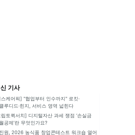
신 기사
헬스케어픽] "협업부터 인수까지" 로킷·
클루디드·힌지, 서비스 영역 넓힌다
크립토퀵서치] 디지털자산 과세 쟁점 ‘손실금
월공제’란 무엇인가요?
진원, 2026 농식품 창업콘테스트 워크숍 열어