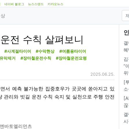
램
네이버 블로그
뉴스스탠드
카카오뉴스
영상
인
 운전 수칙 살펴보니
갤
혜
#사계절타이어
#수막현상
#여름용타이어
#유막제거
#장마철운전수칙
#장마철운전요령
김
“
위
2025.06.25.
[
어들면서 예측 불가능한 집중호우가 곳곳에 쏟아지고 있
소
 관리와 빗길 운전 수칙 숙지 및 실천으로 주행 안전
[
끊
갤
시
=엔바토엘리먼츠