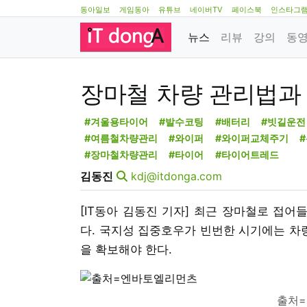
동아일보
게임동아
유튜브
네이버TV
페이스북
인스타그
뉴스
리뷰
강의
동
장마철 차량 관리법과
#겨울용타이어
#발수코팅
#배터리
#빗길운전
#여름철차량관리
#와이퍼
#와이퍼교체주기
#장마철차량관리
#타이어
#타이어트레드
김동진
kdj@itdonga.com
[IT동아 김동진 기자] 최근 장마철로 접
다. 국지성 집중호우가 빈번한 시기에는 차량
을 확보해야 한다.
출처