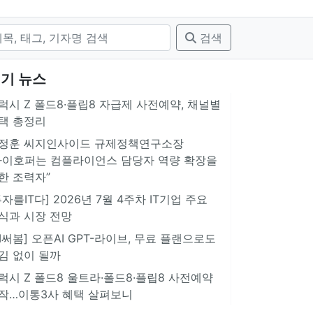
검색
기 뉴스
럭시 Z 폴드8·플립8 자급제 사전예약, 채널별
택 총정리
정훈 씨지인사이드 규제정책연구소장
아이호퍼는 컴플라이언스 담당자 역량 확장을
한 조력자”
투자를IT다] 2026년 7월 4주차 IT기업 주요
식과 시장 전망
AI써봄] 오픈AI GPT-라이브, 무료 플랜으로도
김 없이 될까
럭시 Z 폴드8 울트라·폴드8·플립8 사전예약
작…이통3사 혜택 살펴보니