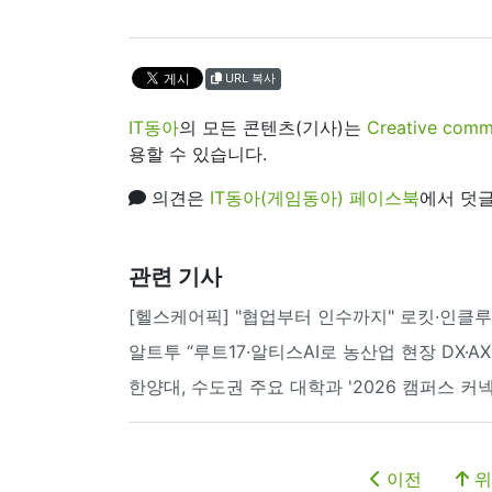
URL 복사
IT동아
의 모든 콘텐츠(기사)는
Creative 
용할 수 있습니다.
의견은
IT동아(게임동아) 페이스북
에서 덧글
관련 기사
[헬스케어픽] "협업부터 인수까지" 로킷·인클루
알트투 “루트17·알티스AI로 농산업 현장 DX·AX 
한양대, 수도권 주요 대학과 '2026 캠퍼스 커
이전
위