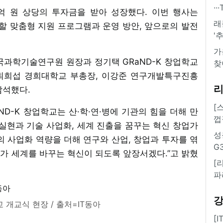
·
9억 원 상당의 투자금을 받아 성장했다. 이번 행사는
래
제공할 맞춤형 지원 프로그램과 운영 방안, 앞으로의 발전
'
가
국과학기술연구원 원장과 정기택 GRaND-K 창업학교
찾
최희섭 경희대학교 부총장, 이강준 연구개발특구진흥
참석했다.
[
aND-K 창업학교는 산·학·연·병에 기관의 힘을 더해 만
껍
실현과 기술 사업화, 세계 진출을 꿈꾸는 혁신 창업가
성
터의 사업화 역량을 더해 연구와 산업, 창업과 투자를 엮
G
가 세계를 바꾸는 혁신이 되도록 앞장서겠다.”고 밝혔
[
파
교 개교식 현장 / 출처=IT동아
[