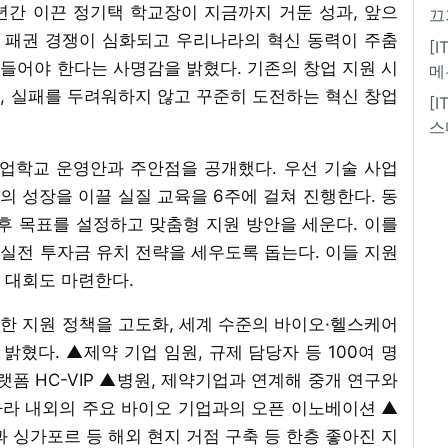
5년간 이끈 정기택 학교장이 지금까지 거둔 성과, 앞으
끄
술 패권 경쟁이 심화되고 우리나라의 혁신 동력이 주춤
[
들어야 한다는 사명감을 밝혔다. 기존의 창업 지원 시
메
, 실패를 두려워하지 않고 꾸준히 도전하는 혁신 창업
[
스
창업학교 운영안과 주안점을 공개했다. 우선 기술 사업
업의 성장을 이끌 실질 교육을 6주에 걸쳐 진행한다. 동
 후 목표를 설정하고 맞춤형 지원 방안을 세운다. 이를
실전 투자금 유치 전략을 세우도록 돕는다. 이들 지원
 대회도 마련한다.
한 지원 정책을 고도화, 세계 수준의 바이오·헬스케어
혔다. ▲제약 기업 임원, 규제 담당자 등 100여 명
랫폼 HC-VIP ▲병원, 제약기업과 연계해 중개 연구와
라 내외의 주요 바이오 기업과의 오픈 이노베이션 ▲
과 싱가포르 등 해외 현지 거점 구축 등 한층 좋아진 지