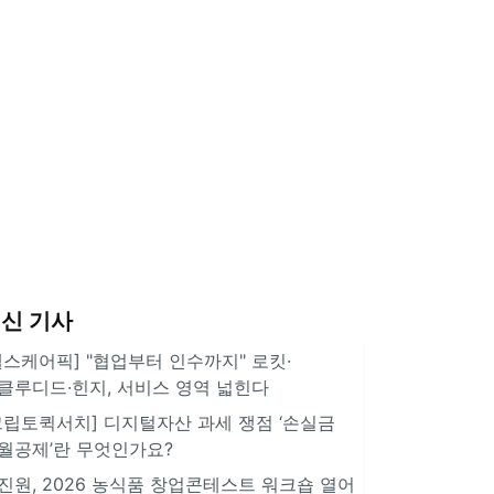
신 기사
헬스케어픽] "협업부터 인수까지" 로킷·
클루디드·힌지, 서비스 영역 넓힌다
크립토퀵서치] 디지털자산 과세 쟁점 ‘손실금
월공제’란 무엇인가요?
진원, 2026 농식품 창업콘테스트 워크숍 열어