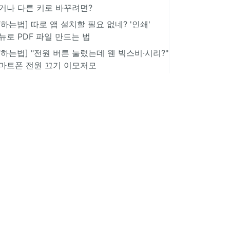
거나 다른 키로 바꾸려면?
IT하는법] 따로 앱 설치할 필요 없네? '인쇄'
뉴로 PDF 파일 만드는 법
IT하는법] "전원 버튼 눌렀는데 웬 빅스비·시리?"
마트폰 전원 끄기 이모저모