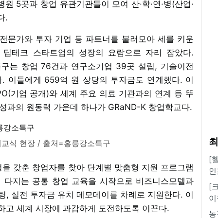
 병원 5곳과 창업 유관기관들이 모여 산·학·연·병(산업·
다.
 전문가와 투자 기업 등 파트너를 불러모아 세를 키운
 딥테크 스타트업의 성장의 요람으로 자리 잡았다.
특구는 창업 76건과 연구소기업 39곳 설립, 기술이전
다. 이들에게 659억 원 상당의 투자금도 연계했다. 이
PO(기업 공개)와 세계 주요 의료 기관과의 연계 등 뚜
성과의 원동력 가운데 하나가 GRaND-K 창업학교다.
최
 개교식 현장 / 출처=홍릉강소특구
[
성을 갖춘 창업자를 찾아 단계별 맞춤형 지원 프로그램
인
쳐 다지는 공통 창업 교육을 시작으로 비즈니스모델과
[
설팅, 실전 투자금 유치 데모데이를 차례로 지원한다. 이
이
하고 세계 시장에 과감하게 도전하도록 이끈다.
농