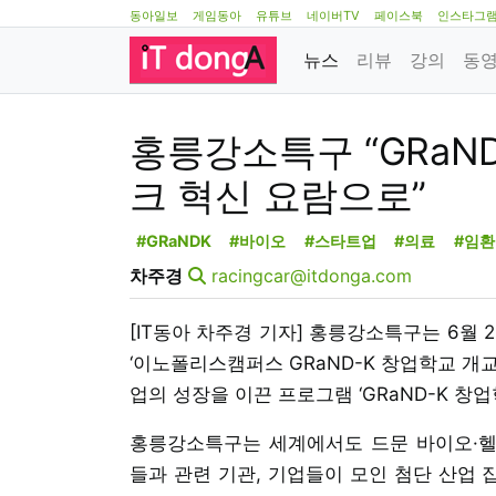
동아일보
게임동아
유튜브
네이버TV
페이스북
인스타그
뉴스
리뷰
강의
동
홍릉강소특구 “GRaN
크 혁신 요람으로”
#GRaNDK
#바이오
#스타트업
#의료
#임환
차주경
racingcar@itdonga.com
[IT동아 차주경 기자] 홍릉강소특구는 6월
‘이노폴리스캠퍼스 GRaND-K 창업학교 개
업의 성장을 이끈 프로그램 ‘GRaND-K 창
홍릉강소특구는 세계에서도 드문 바이오·헬
들과 관련 기관, 기업들이 모인 첨단 산업 