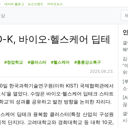
램
네이버 블로그
뉴스스탠드
카카오뉴스
영상
인
D-K, 바이오·헬스케어 딥테
갤
혜
김
#창업학교
#클러스터
#헬스케어
#홍릉강소특구
“
2025.06.23.
위
[
 20일 한국과학기술연구원(이하 KIST) 국제협력관에서
소
교식’을 열었다. 수많은 바이오·헬스케어 딥테크 스타트
[
업학교’의 성과를 공유하고 발전 방향을 논의한 자리다.
끊
갤
스케어 딥테크 융복합 클러스터(특정 산업의 구성원
시
집적 단지)다. 고려대학교와 경희대학교 등 대학 10곳,