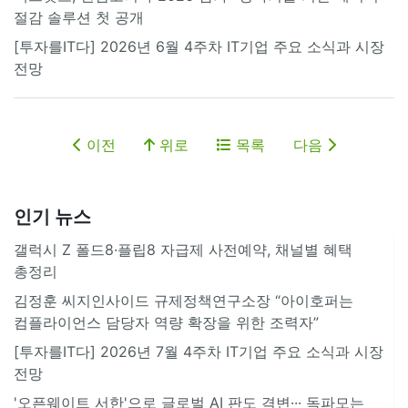
절감 솔루션 첫 공개
[투자를IT다] 2026년 6월 4주차 IT기업 주요 소식과 시장
전망
이전
위로
목록
다음
인기 뉴스
갤럭시 Z 폴드8·플립8 자급제 사전예약, 채널별 혜택
총정리
김정훈 씨지인사이드 규제정책연구소장 “아이호퍼는
컴플라이언스 담당자 역량 확장을 위한 조력자”
[투자를IT다] 2026년 7월 4주차 IT기업 주요 소식과 시장
전망
'오픈웨이트 서한'으로 글로벌 AI 판도 격변··· 독파모는