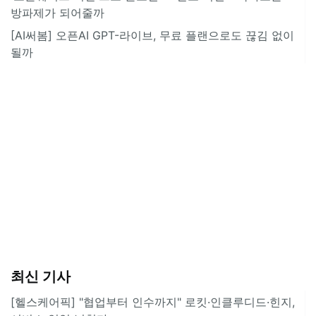
방파제가 되어줄까
[AI써봄] 오픈AI GPT-라이브, 무료 플랜으로도 끊김 없이
될까
최신 기사
[헬스케어픽] "협업부터 인수까지" 로킷·인클루디드·힌지,