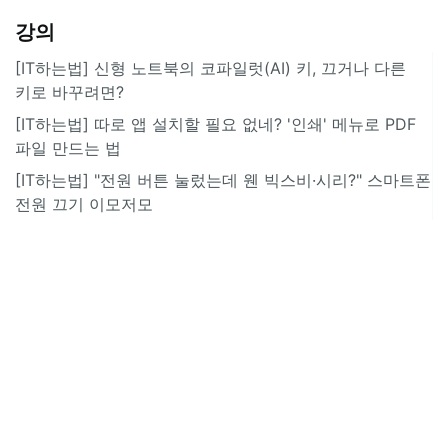
강의
[IT하는법] 신형 노트북의 코파일럿(AI) 키, 끄거나 다른
키로 바꾸려면?
[IT하는법] 따로 앱 설치할 필요 없네? '인쇄' 메뉴로 PDF
파일 만드는 법
[IT하는법] "전원 버튼 눌렀는데 웬 빅스비·시리?" 스마트폰
전원 끄기 이모저모