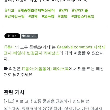
#기고
#세종창조경제혁신센터
#양자
#양자기술
#양자컴퓨팅
#연재
#오득창
#퀀텀
#퀀텀스타트업
URL 복사
IT동아
의 모든 콘텐츠(기사)는
Creative commons 저작자
표시-비영리-변경금지 라이선스
에 따라 이용할 수 있습니
다.
의견은
IT동아(게임동아) 페이스북
에서 덧글 또는 메신
저로 남겨주세요.
관련 기사
[기고] AI로 고객 소통 품질을 균일하게 만드는 법
엑스닷츠, 퀀텀코리아 2026 참가···양자기술 기반 에너지