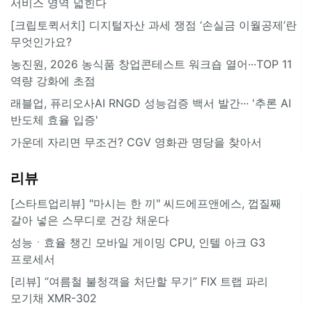
서비스 영역 넓힌다
[크립토퀵서치] 디지털자산 과세 쟁점 ‘손실금 이월공제’란
무엇인가요?
농진원, 2026 농식품 창업콘테스트 워크숍 열어···TOP 11
역량 강화에 초점
래블업, 퓨리오사AI RNGD 성능검증 백서 발간··· '추론 AI
반도체 효율 입증'
가운데 자리면 무조건? CGV 영화관 명당을 찾아서
리뷰
[스타트업리뷰] "마시는 한 끼" 씨드에프앤에스, 껍질째
갈아 넣은 스무디로 건강 채운다
성능ㆍ효율 챙긴 모바일 게이밍 CPU, 인텔 아크 G3
프로세서
[리뷰] “여름철 불청객을 처단할 무기” FIX 트랩 파리
모기채 XMR-302