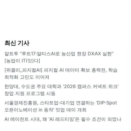
최신 기사
알트투 “루트17·알티스AI로 농산업 현장 DX·AX 실현”
[농업이 IT(잇)다]
[위클리_피지컬AI] 피지컬 AI 데이터 확보 총력전, 학습
최적화 고민도 이어져
한양대, 수도권 주요 대학과 '2026 캠퍼스 커넥트 위크'
창업 지원 프로그램 시동
서울경제진흥원, 스타트업-대기업 연결하는 ‘DIP-Spot
오픈이노베이션 in 동작’ 밋업 데이 개최
AI 에이전트 시대, 왜 ‘AI 레드티밍’은 필수 조건이 되었나