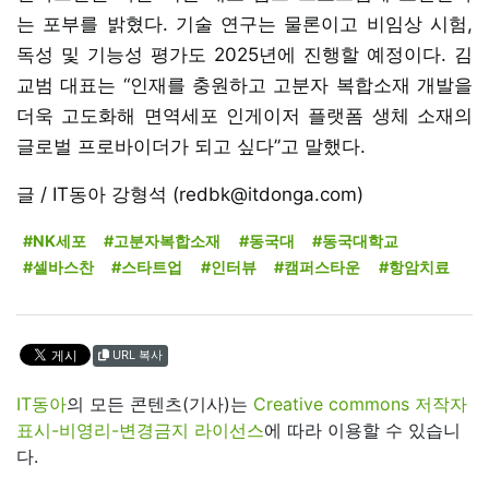
는 포부를 밝혔다. 기술 연구는 물론이고 비임상 시험,
독성 및 기능성 평가도 2025년에 진행할 예정이다. 김
교범 대표는 “인재를 충원하고 고분자 복합소재 개발을
더욱 고도화해 면역세포 인게이저 플랫폼 생체 소재의
글로벌 프로바이더가 되고 싶다”고 말했다.
글 / IT동아 강형석 (redbk@itdonga.com)
#NK세포
#고분자복합소재
#동국대
#동국대학교
#셀바스찬
#스타트업
#인터뷰
#캠퍼스타운
#항암치료
URL 복사
IT동아
의 모든 콘텐츠(기사)는
Creative commons 저작자
표시-비영리-변경금지 라이선스
에 따라 이용할 수 있습니
다.