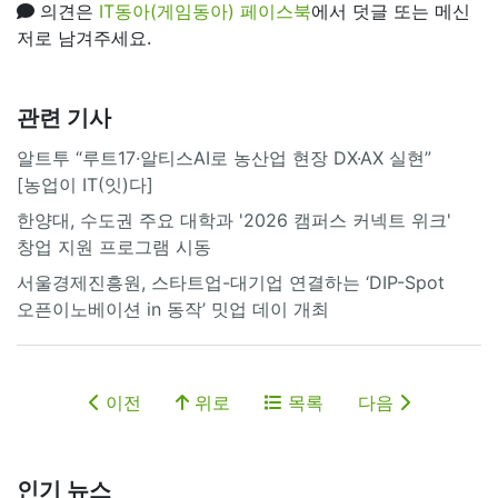
의견은
IT동아(게임동아) 페이스북
에서 덧글 또는 메신
저로 남겨주세요.
관련 기사
알트투 “루트17·알티스AI로 농산업 현장 DX·AX 실현”
[농업이 IT(잇)다]
한양대, 수도권 주요 대학과 '2026 캠퍼스 커넥트 위크'
창업 지원 프로그램 시동
서울경제진흥원, 스타트업-대기업 연결하는 ‘DIP-Spot
오픈이노베이션 in 동작’ 밋업 데이 개최
이전
위로
목록
다음
인기 뉴스