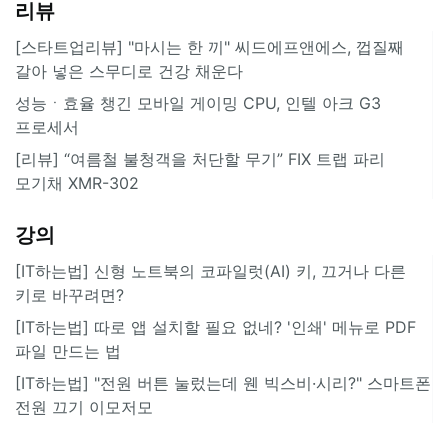
리뷰
[스타트업리뷰] "마시는 한 끼" 씨드에프앤에스, 껍질째
갈아 넣은 스무디로 건강 채운다
성능ㆍ효율 챙긴 모바일 게이밍 CPU, 인텔 아크 G3
프로세서
[리뷰] “여름철 불청객을 처단할 무기” FIX 트랩 파리
모기채 XMR-302
강의
[IT하는법] 신형 노트북의 코파일럿(AI) 키, 끄거나 다른
키로 바꾸려면?
[IT하는법] 따로 앱 설치할 필요 없네? '인쇄' 메뉴로 PDF
파일 만드는 법
[IT하는법] "전원 버튼 눌렀는데 웬 빅스비·시리?" 스마트폰
전원 끄기 이모저모