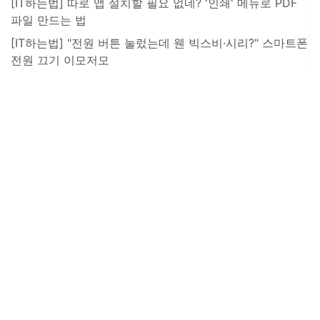
[IT하는법] 따로 앱 설치할 필요 없네? '인쇄' 메뉴로 PDF
파일 만드는 법
[IT하는법] "전원 버튼 눌렀는데 웬 빅스비·시리?" 스마트폰
전원 끄기 이모저모