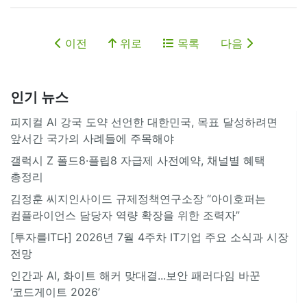
이전
위로
목록
다음
인기 뉴스
피지컬 AI 강국 도약 선언한 대한민국, 목표 달성하려면
앞서간 국가의 사례들에 주목해야
갤럭시 Z 폴드8·플립8 자급제 사전예약, 채널별 혜택
총정리
김정훈 씨지인사이드 규제정책연구소장 “아이호퍼는
컴플라이언스 담당자 역량 확장을 위한 조력자”
[투자를IT다] 2026년 7월 4주차 IT기업 주요 소식과 시장
전망
인간과 AI, 화이트 해커 맞대결...보안 패러다임 바꾼
‘코드게이트 2026’