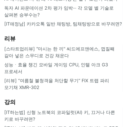
독자 AI 파운데이션 2차 평가 임박··· 각 모델 별 기술로
살펴본 승부수는?
[IT애정남] 카카오톡 일반 채팅방, 팀채팅방으로 바꾸려면?
리뷰
[스타트업리뷰] "마시는 한 끼" 씨드에프앤에스, 껍질째
갈아 넣은 스무디로 건강 채운다
성능ㆍ효율 챙긴 모바일 게이밍 CPU, 인텔 아크 G3
프로세서
[리뷰] “여름철 불청객을 처단할 무기” FIX 트랩 파리
모기채 XMR-302
강의
[IT하는법] 신형 노트북의 코파일럿(AI) 키, 끄거나 다른
키로 바꾸려면?