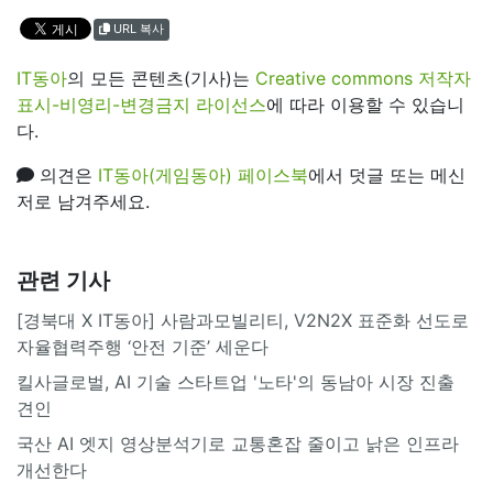
URL 복사
IT동아
의 모든 콘텐츠(기사)는
Creative commons 저작자
표시-비영리-변경금지 라이선스
에 따라 이용할 수 있습니
다.
의견은
IT동아(게임동아) 페이스북
에서 덧글 또는 메신
저로 남겨주세요.
관련 기사
[경북대 X IT동아] 사람과모빌리티, V2N2X 표준화 선도로
자율협력주행 ‘안전 기준’ 세운다
킬사글로벌, AI 기술 스타트업 '노타'의 동남아 시장 진출
견인
국산 AI 엣지 영상분석기로 교통혼잡 줄이고 낡은 인프라
개선한다