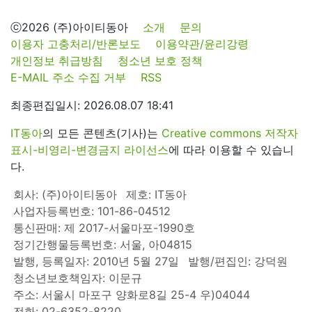
ⓒ2026 (주)아이티동아
소개
문의
이용자 고충처리/반론보도
이용약관/윤리강령
개인정보 취급방침
청소년 보호 정책
E-MAIL 주소 수집 거부
RSS
최종편집일시: 2026.08.07 18:41
IT동아
의 모든 콘텐츠(기사)는
Creative commons 저작자
표시-비영리-변경금지 라이선스
에 따라 이용할 수 있습니
다.
회사: (주)아이티동아
제호: IT동아
사업자등록번호: 101-86-04512
통신판매: 제 2017-서울마포-1990호
정기간행물등록번호: 서울, 아04815
발행, 등록일자: 2010년 5월 27일
발행/편집인: 강덕원
청소년보호책임자: 이문규
주소: 서울시 마포구 양화로8길 25-4 우)04044
전화: 02-6352-8220