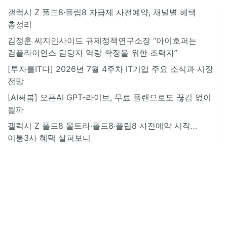
갤럭시 Z 폴드8·플립8 자급제 사전예약, 채널별 혜택
총정리
김정훈 씨지인사이드 규제정책연구소장 “아이호퍼는
컴플라이언스 담당자 역량 확장을 위한 조력자”
[투자를IT다] 2026년 7월 4주차 IT기업 주요 소식과 시장
전망
[AI써봄] 오픈AI GPT-라이브, 무료 플랜으로도 끊김 없이
될까
갤럭시 Z 폴드8 울트라·폴드8·플립8 사전예약 시작…
이통3사 혜택 살펴보니