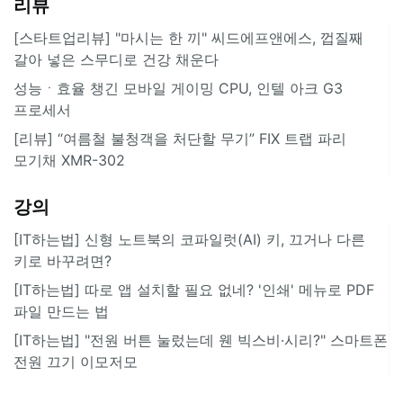
리뷰
[스타트업리뷰] "마시는 한 끼" 씨드에프앤에스, 껍질째
갈아 넣은 스무디로 건강 채운다
성능ㆍ효율 챙긴 모바일 게이밍 CPU, 인텔 아크 G3
프로세서
[리뷰] “여름철 불청객을 처단할 무기” FIX 트랩 파리
모기채 XMR-302
강의
[IT하는법] 신형 노트북의 코파일럿(AI) 키, 끄거나 다른
키로 바꾸려면?
[IT하는법] 따로 앱 설치할 필요 없네? '인쇄' 메뉴로 PDF
파일 만드는 법
[IT하는법] "전원 버튼 눌렀는데 웬 빅스비·시리?" 스마트폰
전원 끄기 이모저모