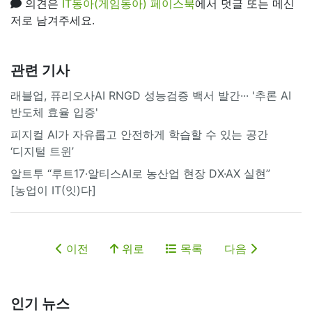
의견은
IT동아(게임동아) 페이스북
에서 덧글 또는 메신
저로 남겨주세요.
관련 기사
래블업, 퓨리오사AI RNGD 성능검증 백서 발간··· '추론 AI
반도체 효율 입증'
피지컬 AI가 자유롭고 안전하게 학습할 수 있는 공간
‘디지털 트윈’
알트투 “루트17·알티스AI로 농산업 현장 DX·AX 실현”
[농업이 IT(잇)다]
이전
위로
목록
다음
인기 뉴스