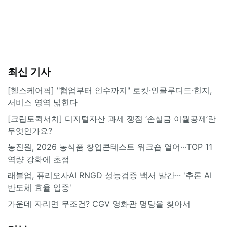
최신 기사
[헬스케어픽] "협업부터 인수까지" 로킷·인클루디드·힌지,
서비스 영역 넓힌다
[크립토퀵서치] 디지털자산 과세 쟁점 ‘손실금 이월공제’란
무엇인가요?
농진원, 2026 농식품 창업콘테스트 워크숍 열어···TOP 11
역량 강화에 초점
래블업, 퓨리오사AI RNGD 성능검증 백서 발간··· '추론 AI
반도체 효율 입증'
가운데 자리면 무조건? CGV 영화관 명당을 찾아서