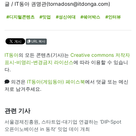
글 / IT동아 권명관(tornadosn@itdonga.com)
#디지털콘텐츠
#밋업
#성신여대
#쉐어박스
#인터뷰
URL 복사
IT동아
의 모든 콘텐츠(기사)는
Creative commons 저작자
표시-비영리-변경금지 라이선스
에 따라 이용할 수 있습니
다.
의견은
IT동아(게임동아) 페이스북
에서 덧글 또는 메신
저로 남겨주세요.
관련 기사
서울경제진흥원, 스타트업-대기업 연결하는 ‘DIP-Spot
오픈이노베이션 in 동작’ 밋업 데이 개최