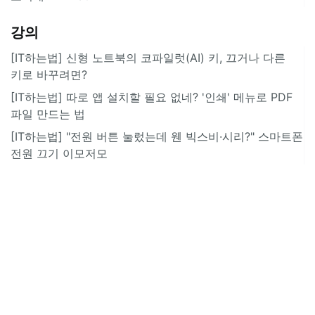
강의
[IT하는법] 신형 노트북의 코파일럿(AI) 키, 끄거나 다른
키로 바꾸려면?
[IT하는법] 따로 앱 설치할 필요 없네? '인쇄' 메뉴로 PDF
파일 만드는 법
[IT하는법] "전원 버튼 눌렀는데 웬 빅스비·시리?" 스마트폰
전원 끄기 이모저모