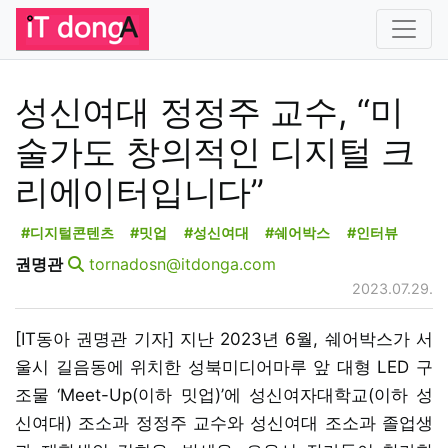
성신여대 정정주 교수, “미
술가도 창의적인 디지털 크
리에이터입니다”
#디지털콘텐츠
#밋업
#성신여대
#쉐어박스
#인터뷰
권명관
tornadosn@itdonga.com
2023.07.29.
[IT동아 권명관 기자] 지난 2023년 6월, 쉐어박스가 서
울시 길음동에 위치한 성북미디어마루 앞 대형 LED 구
조물 ‘Meet-Up(이하 밋업)’에 성신여자대학교(이하 성
신여대) 조소과 정정주 교수와 성신여대 조소과 졸업생