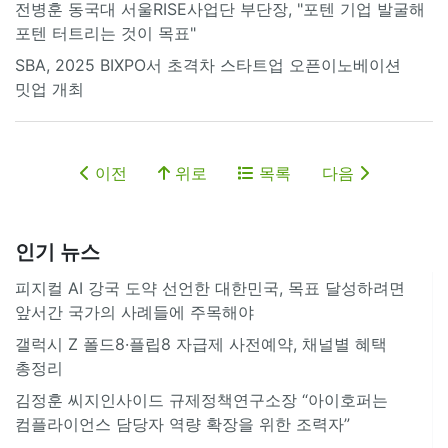
전병훈 동국대 서울RISE사업단 부단장, "포텐 기업 발굴해
포텐 터트리는 것이 목표"
SBA, 2025 BIXPO서 초격차 스타트업 오픈이노베이션
밋업 개최
이전
위로
목록
다음
인기 뉴스
피지컬 AI 강국 도약 선언한 대한민국, 목표 달성하려면
앞서간 국가의 사례들에 주목해야
갤럭시 Z 폴드8·플립8 자급제 사전예약, 채널별 혜택
총정리
김정훈 씨지인사이드 규제정책연구소장 “아이호퍼는
컴플라이언스 담당자 역량 확장을 위한 조력자”