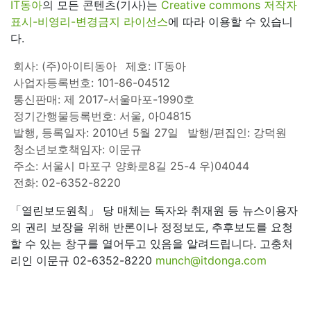
IT동아
의 모든 콘텐츠(기사)는
Creative commons 저작자
표시-비영리-변경금지 라이선스
에 따라 이용할 수 있습니
다.
회사: (주)아이티동아
제호: IT동아
사업자등록번호: 101-86-04512
통신판매: 제 2017-서울마포-1990호
정기간행물등록번호: 서울, 아04815
발행, 등록일자: 2010년 5월 27일
발행/편집인: 강덕원
청소년보호책임자: 이문규
주소: 서울시 마포구 양화로8길 25-4 우)04044
전화: 02-6352-8220
「열린보도원칙」 당 매체는 독자와 취재원 등 뉴스이용자
의 권리 보장을 위해 반론이나 정정보도, 추후보도를 요청
할 수 있는 창구를 열어두고 있음을 알려드립니다. 고충처
리인 이문규 02-6352-8220
munch@itdonga.com