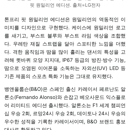
핏 원밀리언 에디션. 출처=LG전자
톤프리 핏 원밀리언 에디션은 원밀리언의 역동적인 이
미지를 디자인으로 구현했다. 케이스에 원밀리언 로고
를 새기고, 부스트 블루와 부스트 라임 색상을 조합했
다. 우레탄 재질 스트랩을 달아 스포티한 느낌을 더했
다. 격한 움직임과 땀을 많이 흘리는 댄서의 특성을 고
려해 큇바퀴 모양 지지대, IP67 등급의 방진·방수 기능,
땀으로 오염된 이어폰을 소독하는 자외선(UV) LED 등
기존 제품의 스포츠 특화 기능은 그대로 유지했다.
뱅앤올룹슨(B&O)은 스페인 출신 카레이서 페르난도 알
론소(Fernando Alonso)와 손잡고 베오사운드 익스플로
어 리미티드 에디션 출시했다. 알론소는 F1 세계 챔피언
십 우승 2회, 르망24시 우승 2회, 데이토나 24시 우승의
우수한 성적을 기록한 카레이서이며, B&O 브랜드 홍보
대사로 활동하고 있다.