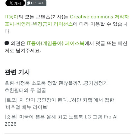
URL 복사
IT동아
의 모든 콘텐츠(기사)는
Creative commons 저작자
표시-비영리-변경금지 라이선스
에 따라 이용할 수 있습니
다.
의견은
IT동아(게임동아) 페이스북
에서 덧글 또는 메신
저로 남겨주세요.
관련 기사
호환·비정품 소모품 정말 괜찮을까?...공기청정기
호환필터의 두 얼굴
[르포] 차 안이 공연장이 된다…’하만 카랩’에서 접한
'버추얼 베뉴 라이브'
[숏폼] 미국이 뽑은 올해 최고 노트북 LG 그램 Pro AI
2026