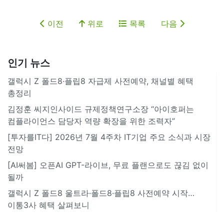
이전
위로
목록
다음
인기 뉴스
갤럭시 Z 폴드8·플립8 자급제 사전예약, 채널별 혜택
총정리
김정훈 씨지인사이드 규제정책연구소장 “아이호퍼는
컴플라이언스 담당자 역량 확장을 위한 조력자”
[투자를IT다] 2026년 7월 4주차 IT기업 주요 소식과 시장
전망
[AI써봄] 오픈AI GPT-라이브, 무료 플랜으로도 끊김 없이
될까
갤럭시 Z 폴드8 울트라·폴드8·플립8 사전예약 시작…
이통3사 혜택 살펴보니