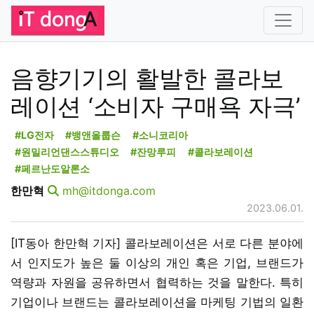
음향기기의 활발한 콜라보
레이션 ‘소비자 구매욕 자극’
#LG전자
#뱅앤올룹슨
#소니코리아
#원밀리언댄스스튜디오
#잔망루피
#콜라보레이션
#페르난도알론소
한만혁
mh@itdonga.com
2023.06.01.
[IT동아 한만혁 기자] 콜라보레이션은 서로 다른 분야에
서 인지도가 높은 둘 이상의 개인 혹은 기업, 브랜드가
역량과 자원을 공유하면서 협력하는 것을 말한다. 특히
기업이나 브랜드는 콜라보레이션을 마케팅 기법의 일환