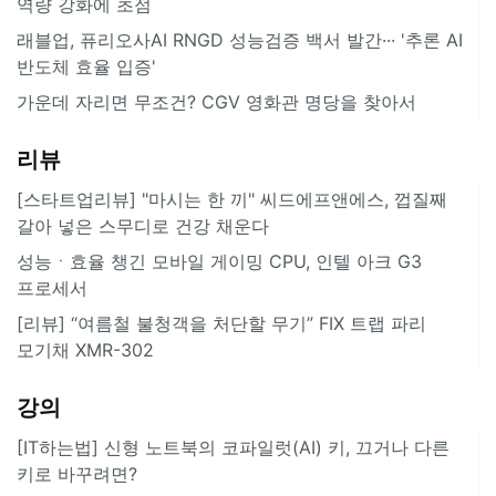
역량 강화에 초점
래블업, 퓨리오사AI RNGD 성능검증 백서 발간··· '추론 AI
반도체 효율 입증'
가운데 자리면 무조건? CGV 영화관 명당을 찾아서
리뷰
[스타트업리뷰] "마시는 한 끼" 씨드에프앤에스, 껍질째
갈아 넣은 스무디로 건강 채운다
성능ㆍ효율 챙긴 모바일 게이밍 CPU, 인텔 아크 G3
프로세서
[리뷰] “여름철 불청객을 처단할 무기” FIX 트랩 파리
모기채 XMR-302
강의
[IT하는법] 신형 노트북의 코파일럿(AI) 키, 끄거나 다른
키로 바꾸려면?