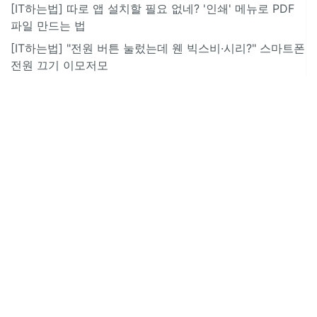
[IT하는법] 따로 앱 설치할 필요 없네? '인쇄' 메뉴로 PDF
파일 만드는 법
[IT하는법] "전원 버튼 눌렀는데 웬 빅스비·시리?" 스마트폰
전원 끄기 이모저모