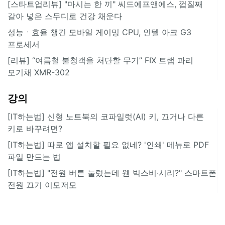
[스타트업리뷰] "마시는 한 끼" 씨드에프앤에스, 껍질째
갈아 넣은 스무디로 건강 채운다
성능ㆍ효율 챙긴 모바일 게이밍 CPU, 인텔 아크 G3
프로세서
[리뷰] “여름철 불청객을 처단할 무기” FIX 트랩 파리
모기채 XMR-302
강의
[IT하는법] 신형 노트북의 코파일럿(AI) 키, 끄거나 다른
키로 바꾸려면?
[IT하는법] 따로 앱 설치할 필요 없네? '인쇄' 메뉴로 PDF
파일 만드는 법
[IT하는법] "전원 버튼 눌렀는데 웬 빅스비·시리?" 스마트폰
전원 끄기 이모저모