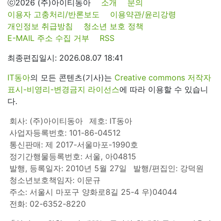
ⓒ2026 (주)아이티동아
소개
문의
이용자 고충처리/반론보도
이용약관/윤리강령
개인정보 취급방침
청소년 보호 정책
E-MAIL 주소 수집 거부
RSS
최종편집일시: 2026.08.07 18:41
IT동아
의 모든 콘텐츠(기사)는
Creative commons 저작자
표시-비영리-변경금지 라이선스
에 따라 이용할 수 있습니
다.
회사: (주)아이티동아
제호: IT동아
사업자등록번호: 101-86-04512
통신판매: 제 2017-서울마포-1990호
정기간행물등록번호: 서울, 아04815
발행, 등록일자: 2010년 5월 27일
발행/편집인: 강덕원
청소년보호책임자: 이문규
주소: 서울시 마포구 양화로8길 25-4 우)04044
전화: 02-6352-8220