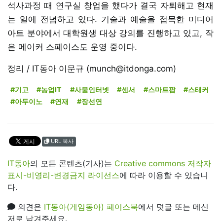
석사과정 때 연구실 창업을 했다가 결국 자퇴해고 현재
는 일에 전념하고 있다. 기술과 예술을 접목한 미디어
아트 분야에서 대학원생 대상 강의를 진행하고 있고, 작
은 메이커 스페이스도 운영 중이다.
정리 / IT동아 이문규 (munch@itdonga.com)
#기고
#농업IT
#사물인터넷
#센서
#스마트팜
#스태커
#아두이노
#연재
#장선연
URL 복사
IT동아
의 모든 콘텐츠(기사)는
Creative commons 저작자
표시-비영리-변경금지 라이선스
에 따라 이용할 수 있습니
다.
의견은
IT동아(게임동아) 페이스북
에서 덧글 또는 메신
저로 남겨주세요.