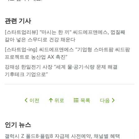
관련 기사
[스타트업리뷰] "마시는 한 끼" 씨드에프앤에스, 껍질째
갈아 넣은 스무디로 건강 채운다
[스타트업-ing] 씨드에프앤에스 “기업형 스마트팜 씨드팜
프로젝트로 농산업 AX 촉진”
강재성 한일전기 사장 “세계 물·공기·식량 문제 해결
기후테크 기업으로”
이전
위로
목록
다음
인기 뉴스
갤럭시 Z 폴드8·플립8 자급제 사전예약, 채널별 혜택