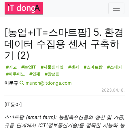
[농업+IT=스마트팜] 5. 환경
데이터 수집용 센서 구축하
기 (2)
#기고
#농업IT
#사물인터넷
#센서
#스마트팜
#스태커
#아두이노
#연재
#장선연
이문규
munch@itdonga.com
2023.04.18.
[IT동아]
스마트팜 (smart farm): 농림축수산물의 생산 및 가공,
유통 단계에서 ICT(정보통신기술)를 접목한 지능화 농