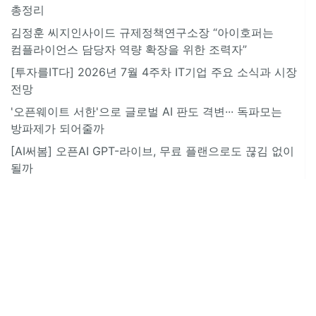
총정리
김정훈 씨지인사이드 규제정책연구소장 “아이호퍼는
컴플라이언스 담당자 역량 확장을 위한 조력자”
[투자를IT다] 2026년 7월 4주차 IT기업 주요 소식과 시장
전망
'오픈웨이트 서한'으로 글로벌 AI 판도 격변··· 독파모는
방파제가 되어줄까
[AI써봄] 오픈AI GPT-라이브, 무료 플랜으로도 끊김 없이
될까