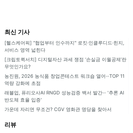
최신 기사
[헬스케어픽] "협업부터 인수까지" 로킷·인클루디드·힌지,
서비스 영역 넓힌다
[크립토퀵서치] 디지털자산 과세 쟁점 ‘손실금 이월공제’란
무엇인가요?
농진원, 2026 농식품 창업콘테스트 워크숍 열어···TOP 11
역량 강화에 초점
래블업, 퓨리오사AI RNGD 성능검증 백서 발간··· '추론 AI
반도체 효율 입증'
가운데 자리면 무조건? CGV 영화관 명당을 찾아서
리뷰