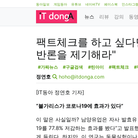
동아일보
게임동아
유튜브
네이버TV
페이스북
인스타그
뉴스
리뷰
강의
동
팩트체크를 하고 싶다면
반론을 제기해라"
#가짜뉴스
#구글검색
#틴아이
#팩트체크
#
정연호
hoho@itdonga.com
[IT동아 정연호 기자]
“불가리스가 코로나19에 효과가 있다”
이 말은 사실일까? 남양유업은 자사 발효유
19를 77.8% 저감하는 효과를 봤다”고 
게 들린다. 하지만, 이 연구는 동물실험이