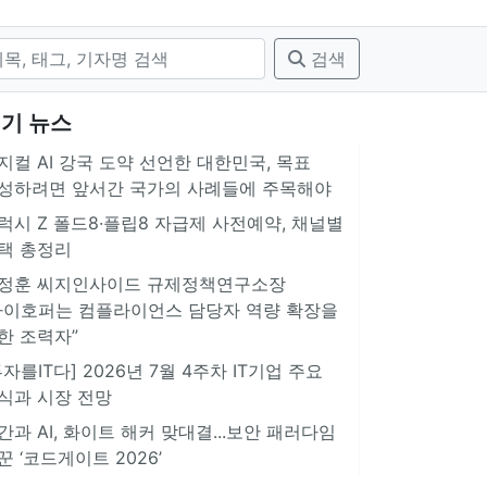
검색
기 뉴스
지컬 AI 강국 도약 선언한 대한민국, 목표
성하려면 앞서간 국가의 사례들에 주목해야
럭시 Z 폴드8·플립8 자급제 사전예약, 채널별
택 총정리
정훈 씨지인사이드 규제정책연구소장
아이호퍼는 컴플라이언스 담당자 역량 확장을
한 조력자”
투자를IT다] 2026년 7월 4주차 IT기업 주요
식과 시장 전망
간과 AI, 화이트 해커 맞대결...보안 패러다임
꾼 ‘코드게이트 2026’