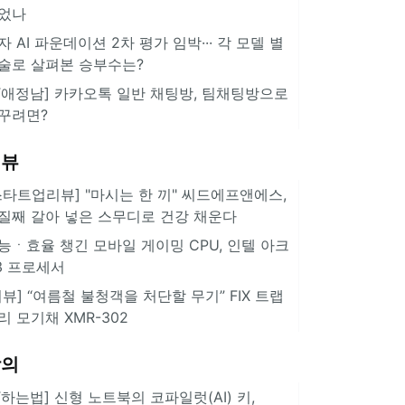
었나
자 AI 파운데이션 2차 평가 임박··· 각 모델 별
술로 살펴본 승부수는?
IT애정남] 카카오톡 일반 채팅방, 팀채팅방으로
꾸려면?
리뷰
스타트업리뷰] "마시는 한 끼" 씨드에프앤에스,
질째 갈아 넣은 스무디로 건강 채운다
능ㆍ효율 챙긴 모바일 게이밍 CPU, 인텔 아크
3 프로세서
리뷰] “여름철 불청객을 처단할 무기” FIX 트랩
리 모기채 XMR-302
강의
IT하는법] 신형 노트북의 코파일럿(AI) 키,