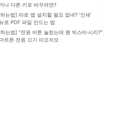
거나 다른 키로 바꾸려면?
IT하는법] 따로 앱 설치할 필요 없네? '인쇄'
뉴로 PDF 파일 만드는 법
IT하는법] "전원 버튼 눌렀는데 웬 빅스비·시리?"
마트폰 전원 끄기 이모저모