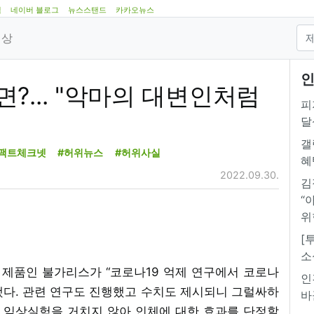
램
네이버 블로그
뉴스스탠드
카카오뉴스
영상
인
?... "악마의 대변인처럼
피
달
갤
팩트체크넷
#허위뉴스
#허위사실
혜
2022.09.30.
김
“
위
[
소
 제품인 불가리스가 “코로나19 억제 연구에서 코로나
인
발표했다. 관련 연구도 진행했고 수치도 제시되니 그럴싸하
바
나 임상실험을 거치지 않아 인체에 대한 효과를 단정할