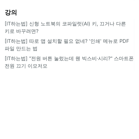
강의
[IT하는법] 신형 노트북의 코파일럿(AI) 키, 끄거나 다른
키로 바꾸려면?
[IT하는법] 따로 앱 설치할 필요 없네? '인쇄' 메뉴로 PDF
파일 만드는 법
[IT하는법] "전원 버튼 눌렀는데 웬 빅스비·시리?" 스마트폰
전원 끄기 이모저모