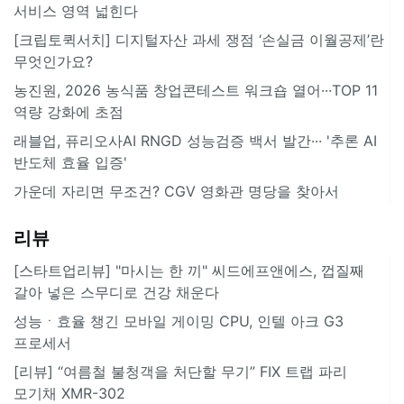
서비스 영역 넓힌다
[크립토퀵서치] 디지털자산 과세 쟁점 ‘손실금 이월공제’란
무엇인가요?
농진원, 2026 농식품 창업콘테스트 워크숍 열어···TOP 11
역량 강화에 초점
래블업, 퓨리오사AI RNGD 성능검증 백서 발간··· '추론 AI
반도체 효율 입증'
가운데 자리면 무조건? CGV 영화관 명당을 찾아서
리뷰
[스타트업리뷰] "마시는 한 끼" 씨드에프앤에스, 껍질째
갈아 넣은 스무디로 건강 채운다
성능ㆍ효율 챙긴 모바일 게이밍 CPU, 인텔 아크 G3
프로세서
[리뷰] “여름철 불청객을 처단할 무기” FIX 트랩 파리
모기채 XMR-302