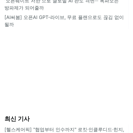
'오픈웨이트 서한'으로 글로벌 AI 판도 격변··· 독파모는
방파제가 되어줄까
[AI써봄] 오픈AI GPT-라이브, 무료 플랜으로도 끊김 없이
될까
최신 기사
[헬스케어픽] "협업부터 인수까지" 로킷·인클루디드·힌지,