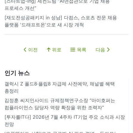
[스타트업-ing] 세컨드팀 “AI면접관으로 기업 채용
프로세스 개선”
[재도전성공패키지 in 성남] 다컴스, 스포츠 전문 채용
플랫폼 '드래프트온'으로 새 시장 개척
이전
위로
목록
다음
인기 뉴스
갤럭시 Z 폴드8·플립8 자급제 사전예약, 채널별 혜택
총정리
김정훈 씨지인사이드 규제정책연구소장 “아이호퍼는
컴플라이언스 담당자 역량 확장을 위한 조력자”
[투자를IT다] 2026년 7월 4주차 IT기업 주요 소식과 시장
전망