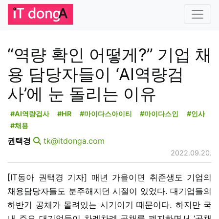
“역량 확인 어떻게?” 기업 채
용 담당자들이 ‘AI역량검
사’에 눈 돌리는 이유
#AI역량검사
#HR
#마이다스아이티
#마이다스인
#인사
#채용
권택경
tk@itdonga.com
2022.09.20.
[IT동아 권택경 기자] 매년 가을이면 취준생도 기업의
채용담당자들도 분주해지던 시절이 있었다. 대기업들의
하반기 공채가 몰려있는 시기이기 때문이다. 하지만 국
내 주요 대기업들이 차례차례 공채를 폐지하면서 ‘공채