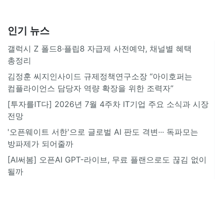
인기 뉴스
갤럭시 Z 폴드8·플립8 자급제 사전예약, 채널별 혜택
총정리
김정훈 씨지인사이드 규제정책연구소장 “아이호퍼는
컴플라이언스 담당자 역량 확장을 위한 조력자”
[투자를IT다] 2026년 7월 4주차 IT기업 주요 소식과 시장
전망
'오픈웨이트 서한'으로 글로벌 AI 판도 격변··· 독파모는
방파제가 되어줄까
[AI써봄] 오픈AI GPT-라이브, 무료 플랜으로도 끊김 없이
될까