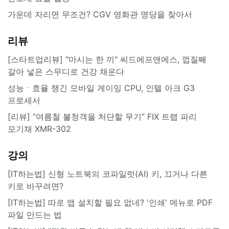
가운데 자리면 무조건? CGV 영화관 명당을 찾아서
리뷰
[스타트업리뷰] "마시는 한 끼" 씨드에프앤에스, 껍질째
갈아 넣은 스무디로 건강 채운다
성능ㆍ효율 챙긴 모바일 게이밍 CPU, 인텔 아크 G3
프로세서
[리뷰] “여름철 불청객을 처단할 무기” FIX 트랩 파리
모기채 XMR-302
강의
[IT하는법] 신형 노트북의 코파일럿(AI) 키, 끄거나 다른
키로 바꾸려면?
[IT하는법] 따로 앱 설치할 필요 없네? '인쇄' 메뉴로 PDF
파일 만드는 법