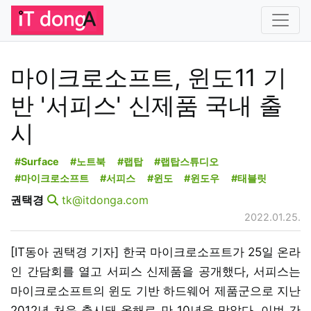
마이크로소프트, 윈도11 기
반 '서피스' 신제품 국내 출
시
#Surface
#노트북
#랩탑
#랩탑스튜디오
#마이크로소프트
#서피스
#윈도
#윈도우
#태블릿
권택경
tk@itdonga.com
2022.01.25.
[IT동아 권택경 기자] 한국 마이크로소프트가 25일 온라
인 간담회를 열고 서피스 신제품을 공개했다, 서피스는
마이크로소프트의 윈도 기반 하드웨어 제품군으로 지난
2012년 처음 출시돼 올해로 만 10년을 맞았다. 이번 간