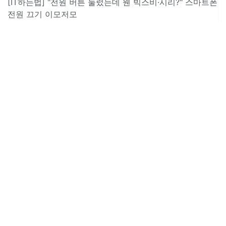
[IT하는법] "전원 버튼 눌렀는데 웬 빅스비·시리?" 스마트폰
전원 끄기 이모저모