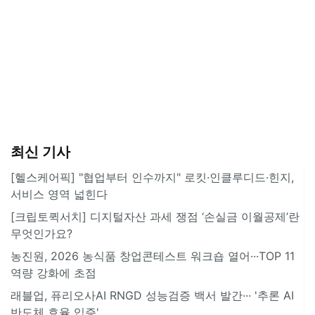
최신 기사
[헬스케어픽] "협업부터 인수까지" 로킷·인클루디드·힌지,
서비스 영역 넓힌다
[크립토퀵서치] 디지털자산 과세 쟁점 ‘손실금 이월공제’란
무엇인가요?
농진원, 2026 농식품 창업콘테스트 워크숍 열어···TOP 11
역량 강화에 초점
래블업, 퓨리오사AI RNGD 성능검증 백서 발간··· '추론 AI
반도체 효율 입증'